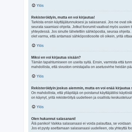
Ylös
Rekisteröidyin, mutta en voi kirjautua!
Tarkista ensin käyttäjätunnuksesi ja salasanasi. Jos ne ovat oik
seurata saamiasi ohjeita. Jotkut foorumit vaativat myös uusien tu
yhteydessä. Jos sinulle lähetettiin sähköpostia, seuraa ohjeita
olet varma, että antamasi sähköpostiosoite oli oikein, yritä ottaa
Ylös
Miksi en voi kirjautua sisään?
Tämän tapahtumiseen on useita syitä. Ensin, varmista että tunnuk
mahdollista, että sivuston omistajalla on asetusvirhe heidän pää
Ylös
Rekisteröidyin joskus aiemmin, mutta en voi enää kirjautua 
On mahdollista, että ylläpitäjä on poistanut käyttäjätilisi käytö
on käynyt, yritä rekisteröityä uudelleen ja osallistu keskusteluu
Ylös
Olen hukannut salasanani!
Älä panikoi! Vaikka salasanaasi ei voida palauttaa, se voidaan 
Jos et pysty asettamaan salasanaasi uudelleen, ota yhteyttä foo