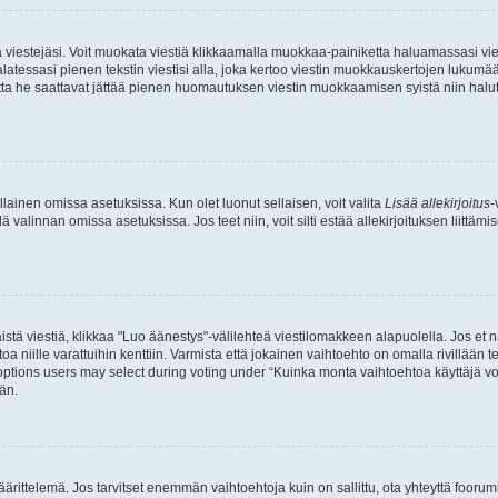
ia viestejäsi. Voit muokata viestiä klikkaamalla muokkaa-painiketta haluamassasi vies
n palatessasi pienen tekstin viestisi alla, joka kertoo viestin muokkauskertojen luk
 mutta he saattavat jättää pienen huomautuksen viestin muokkaamisen syistä niin halu
ellainen omissa asetuksissa. Kun olet luonut sellaisen, voit valita
Lisää allekirjoitus
-
lä valinnan omissa asetuksissa. Jos teet niin, voit silti estää allekirjoituksen liittäm
stä viestiä, klikkaa "Luo äänestys"-välilehteä viestilomakkeen alapuolella. Jos et näe
a niille varattuihin kenttiin. Varmista että jokainen vaihtoehto on omalla rivillään
 options users may select during voting under “Kuinka monta vaihtoehtoa käyttäjä voi
än.
ittelemä. Jos tarvitset enemmän vaihtoehtoja kuin on sallittu, ota yhteyttä foorumi