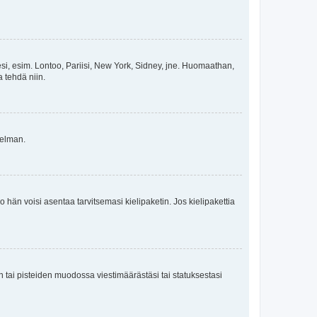
esi, esim. Lontoo, Pariisi, New York, Sidney, jne. Huomaathan,
a tehdä niin.
gelman.
ko hän voisi asentaa tarvitsemasi kielipaketin. Jos kielipakettia
en tai pisteiden muodossa viestimäärästäsi tai statuksestasi