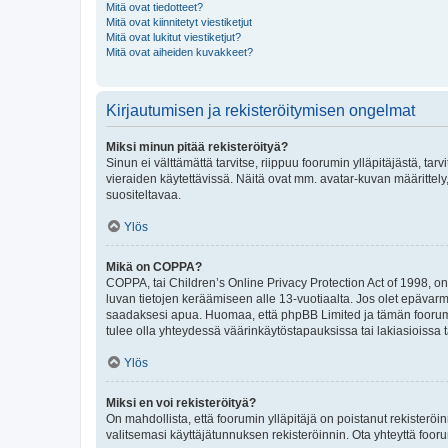
Mitä ovat tiedotteet?
Mitä ovat kiinnitetyt viestiketjut
Mitä ovat lukitut viestiketjut?
Mitä ovat aiheiden kuvakkeet?
Kirjautumisen ja rekisteröitymisen ongelmat
Miksi minun pitää rekisteröityä?
Sinun ei välttämättä tarvitse, riippuu foorumin ylläpitäjästä, tar
vieraiden käytettävissä. Näitä ovat mm. avatar-kuvan määrittely,
suositeltavaa.
Ylös
Mikä on COPPA?
COPPA, tai Children’s Online Privacy Protection Act of 1998, on y
luvan tietojen keräämiseen alle 13-vuotiaalta. Jos olet epävarm
saadaksesi apua. Huomaa, että phpBB Limited ja tämän foorumin
tulee olla yhteydessä väärinkäytöstapauksissa tai lakiasioissa t
Ylös
Miksi en voi rekisteröityä?
On mahdollista, että foorumin ylläpitäjä on poistanut rekisteröin
valitsemasi käyttäjätunnuksen rekisteröinnin. Ota yhteyttä foor