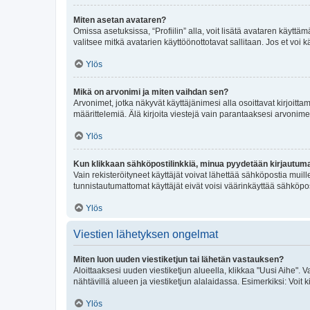
Miten asetan avataren?
Omissa asetuksissa, “Profiilin” alla, voit lisätä avataren käyttä
valitsee mitkä avatarien käyttöönottotavat sallitaan. Jos et voi k
Ylös
Mikä on arvonimi ja miten vaihdan sen?
Arvonimet, jotka näkyvät käyttäjänimesi alla osoittavat kirjoittam
määrittelemiä. Älä kirjoita viestejä vain parantaaksesi arvonimeäs
Ylös
Kun klikkaan sähköpostilinkkiä, minua pyydetään kirjautum
Vain rekisteröityneet käyttäjät voivat lähettää sähköpostia muil
tunnistautumattomat käyttäjät eivät voisi väärinkäyttää sähköpo
Ylös
Viestien lähetyksen ongelmat
Miten luon uuden viestiketjun tai lähetän vastauksen?
Aloittaaksesi uuden viestiketjun alueella, klikkaa "Uusi Aihe". Va
nähtävillä alueen ja viestiketjun alalaidassa. Esimerkiksi: Voit kir
Ylös