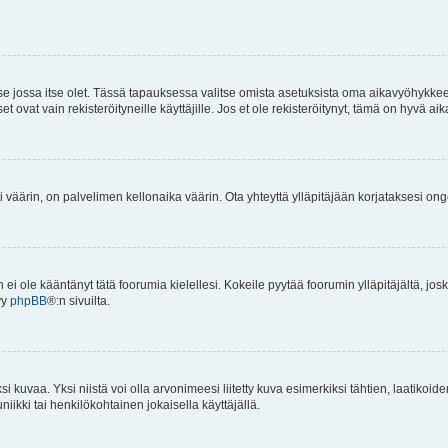
 se jossa itse olet. Tässä tapauksessa valitse omista asetuksista oma aikavyöhykke
vat vain rekisteröityneille käyttäjille. Jos et ole rekisteröitynyt, tämä on hyvä aik
i väärin, on palvelimen kellonaika väärin. Ota yhteyttä ylläpitäjään korjataksesi on
an ei ole kääntänyt tätä foorumia kielellesi. Kokeile pyytää foorumin ylläpitäjältä, jos
yy
phpBB
®:n sivuilta.
 kuvaa. Yksi niistä voi olla arvonimeesi liitetty kuva esimerkiksi tähtien, laatikoid
iikki tai henkilökohtainen jokaisella käyttäjällä.