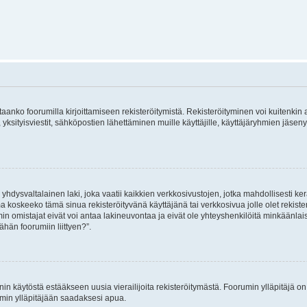
vitaanko foorumilla kirjoittamiseen rekisteröitymistä. Rekisteröityminen voi kuitenkin
 yksityisviestit, sähköpostien lähettäminen muille käyttäjille, käyttäjäryhmien jäs
hdysvaltalainen laki, joka vaatii kaikkien verkkosivustojen, jotka mahdollisesti kerää
a koskeeko tämä sinua rekisteröityvänä käyttäjänä tai verkkosivua jolle olet rekis
 omistajat eivät voi antaa lakineuvontaa ja eivät ole yhteyshenkilöitä minkäänla
ähän foorumiin liittyen?”.
nin käytöstä estääkseen uusia vierailijoita rekisteröitymästä. Foorumin ylläpitäjä on v
umin ylläpitäjään saadaksesi apua.