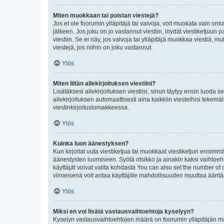
Miten muokkaan tai poistan viestejä?
Jos et ole foorumin ylläpitäjä tai valvoja, voit muokata vain om
jälkeen. Jos joku on jo vastannut viestiin, löydät viestiketjuu
viestiin. Se ei näy, jos valvoja tai ylläpitäjä muokkaa viestiä,
viestejä, jos niihin on joku vastannut.
Ylös
Miten liitän allekirjoituksen viestiini?
Lisätäksesi allekirjoituksen viestiisi, sinun täytyy ensin luoda s
allekirjoituksen automaattisesti aina kaikkiin viesteihisi tekemäl
viestinkirjoituslomakkeessa.
Ylös
Kuinka luon äänestyksen?
Kun kirjoitat uuta viestiketjua tai muokkaat viestiketjun ensimmäi
äänestysten luomiseen. Syötä otsikko ja ainakin kaksi vaihtoehto
käyttäjät voivat valita kohdasta You can also set the number of
viimeisenä voit antaa käyttäjille mahdollisuuden muuttaa ääntä
Ylös
Miksi en voi lisätä vastausvaihtoehtoja kyselyyn?
Kyselyn vastausvaihtoehtojen määrä on foorumin ylläpitäjän määr