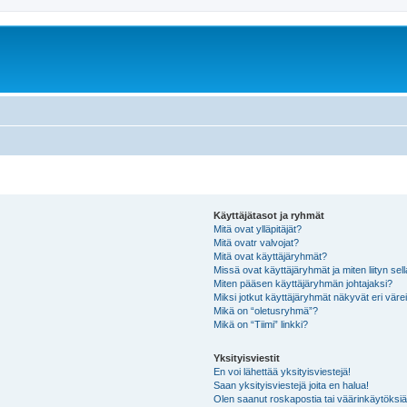
Käyttäjätasot ja ryhmät
Mitä ovat ylläpitäjät?
Mitä ovatr valvojat?
Mitä ovat käyttäjäryhmät?
Missä ovat käyttäjäryhmät ja miten liityn sel
Miten pääsen käyttäjäryhmän johtajaksi?
Miksi jotkut käyttäjäryhmät näkyvät eri värei
Mikä on “oletusryhmä”?
Mikä on “Tiimi” linkki?
Yksityisviestit
En voi lähettää yksityisviestejä!
Saan yksityisviestejä joita en halua!
Olen saanut roskapostia tai väärinkäytöksiä s