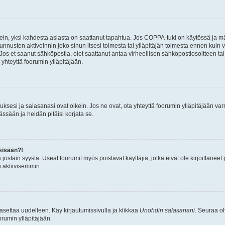
ein, yksi kahdesta asiasta on saattanut tapahtua. Jos COPPA-tuki on käytössä ja määri
nnusten aktivoinnin joko sinun itsesi toimesta tai ylläpitäjän toimesta ennen kuin vo
. Jos et saanut sähköpostia, olet saattanut antaa virheellisen sähköpostiosoitteen t
 yhteyttä foorumin ylläpitäjään.
sesi ja salasanasi ovat oikein. Jos ne ovat, ota yhteyttä foorumin ylläpitäjään varmi
ssään ja heidän pitäisi korjata se.
sisään?!
stä jostain syystä. Useat foorumit myös poistavat käyttäjiä, jotka eivät ole kirjoitta
n aktiivisemmin.
asettaa uudelleen. Käy kirjautumissivulla ja klikkaa
Unohdin salasanani
. Seuraa oh
rumin ylläpitäjään.