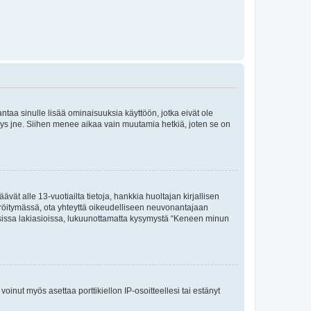
 antaa sinulle lisää ominaisuuksia käyttöön, jotka eivät ole
enyys jne. Siihen menee aikaa vain muutamia hetkiä, joten se on
vät alle 13-vuotiailta tietoja, hankkia huoltajan kirjallisen
teröitymässä, ota yhteyttä oikeudelliseen neuvonantajaan
isissa lakiasioissa, lukuunottamatta kysymystä “Keneen minun
oinut myös asettaa porttikiellon IP-osoitteellesi tai estänyt