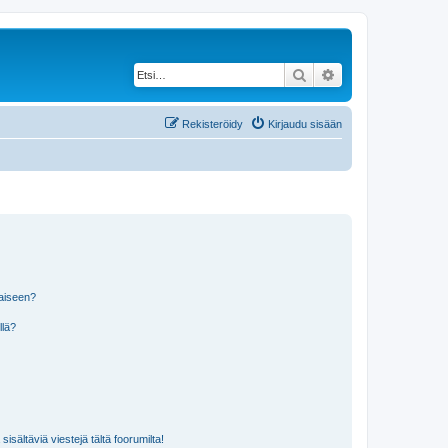
Etsi
Tarkennettu haku
Rekisteröidy
Kirjaudu sisään
laiseen?
llä?
isältäviä viestejä tältä foorumilta!