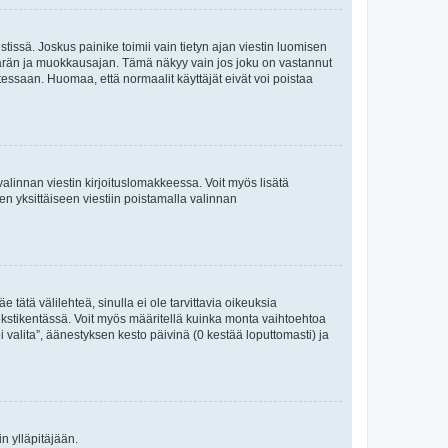
tissä. Joskus painike toimii vain tietyn ajan viestin luomisen
umäärän ja muokkausajan. Tämä näkyy vain jos joku on vastannut
tessaan. Huomaa, että normaalit käyttäjät eivät voi poistaa
valinnan viestin kirjoituslomakkeessa. Voit myös lisätä
isen yksittäiseen viestiin poistamalla valinnan
 tätä välilehteä, sinulla ei ole tarvittavia oikeuksia
 tekstikentässä. Voit myös määritellä kuinka monta vaihtoehtoa
 valita”, äänestyksen kesto päivinä (0 kestää loputtomasti) ja
n ylläpitäjään.