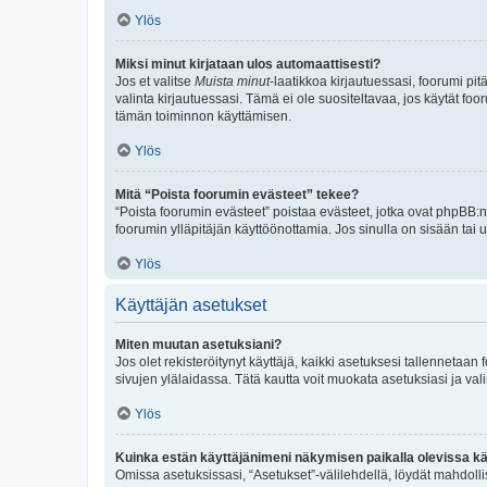
Ylös
Miksi minut kirjataan ulos automaattisesti?
Jos et valitse
Muista minut
-laatikkoa kirjautuessasi, foorumi pi
valinta kirjautuessasi. Tämä ei ole suositeltavaa, jos käytät foo
tämän toiminnon käyttämisen.
Ylös
Mitä “Poista foorumin evästeet” tekee?
“Poista foorumin evästeet” poistaa evästeet, jotka ovat phpBB:n 
foorumin ylläpitäjän käyttöönottamia. Jos sinulla on sisään ta
Ylös
Käyttäjän asetukset
Miten muutan asetuksiani?
Jos olet rekisteröitynyt käyttäjä, kaikki asetuksesi tallennetaa
sivujen ylälaidassa. Tätä kautta voit muokata asetuksiasi ja vali
Ylös
Kuinka estän käyttäjänimeni näkymisen paikalla olevissa kä
Omissa asetuksissasi, “Asetukset”-välilehdellä, löydät mahdoll