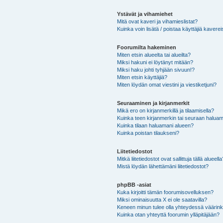
Ystävät ja vihamiehet
Mitä ovat kaveri ja vihamieslistat?
Kuinka voin lisätä / poistaa käyttäjiä kaverei
Foorumilta hakeminen
Miten etsin alueelta tai alueilta?
Miksi hakuni ei löytänyt mitään?
Miksi haku johti tyhjään sivuun!?
Miten etsin käyttäjiä?
Miten löydän omat viestini ja viestiketjuni?
Seuraaminen ja kirjanmerkit
Mikä ero on kirjanmerkillä ja tilaamisella?
Kuinka teen kirjanmerkin tai seuraan haluam
Kuinka tilaan haluamani alueen?
Kuinka poistan tilaukseni?
Liitetiedostot
Mitkä liitetiedostot ovat sallittuja tällä alueell
Mistä löydän lähettämäni liitetiedostot?
phpBB -asiat
Kuka kirjoitti tämän foorumisovelluksen?
Miksi ominaisuutta X ei ole saatavilla?
Keneen minun tulee olla yhteydessä väärinkäy
Kuinka otan yhteyttä foorumin ylläpitäjään?