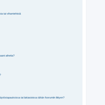
sta tai vihamiehistä
aani aihetta?
a?
töstapauksissa tai lakiasioissa tähän foorumiin liittyen?