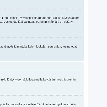
tä tunnuksiasi. Pysyäksesi kirjautuneena, valitse
Muista minut
-
sa. Jos et näe tätä valintaa, foorumin ylläpitäjä on estänyt
oavat myös toimintoja, kuten luettujen seurantaa, jos ne ovat
 linkki löytyy yleensä klikkaamalla käyttäjänimeäsi foorumin
äjille, valvojille ja itsellesi. Sinut lasketaan piilossa oleviin