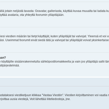
mällä jotain neljästä tavasta: Gravatar, galleriasta, käyttää kuvaa muualta tai ladata
äyttää avataria, ota yhteyttä foorumin ylläpitäjään.
iesi viestien määrän tai tietyt käyttäjät, kuten ylläpitäjät tai valvojat. Yleensä et vo
i. Useimmat foorumit eivät siedä tätä ja valvojat tai ylläpitäjät voivat yksinkertaise
aan?
le käyttäjille sisäänrakennetulla sähköpostilomakkeella ja vain jos ylläpitäjä sallii
stijärjestelmää.
stataksesi viestiketjuun klikkaa "Vastaa Viestiin". Viestien kirjoittaminen voi vaatia
joittaa uusia viestejä, Voit lähettää liitetiedostoja, jne.