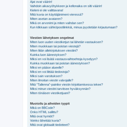
Ajat ovat väärin!
Vaihdoin aikavyöhykkeen ja kellonaika on silti väärin!
Kieleni ei ole valittavana!
Mitä kuvia on käyttäjänimeni vieressä?
Miten asetan avataren?
Mikä on arvonimi ja miten vaihdan sen?
Kun klikkaan sähköpostilinkkiä, minua pyydetään kirjautumaan?
Viestien lähetyksen ongelmat
Miten luon uuden viestiketjun tai lähetän vastauksen?
Miten muokkaan tai poistan viestejä?
Miten liitän allekirjoituksen viestiini?
Kuinka luon äänestyksen?
Miksi en voi lisätä vastausvaihtoehtoja kyselyyn?
Kuinka muokkaan tai poistan äänestyksen?
Miksi en pääse alueelle?
Miksi en voi liittää tiedostoja?
Miksi sain varoituksen?
Miten ilmoitan viestin valvojalle?
Mitä “Tallenna”-painike viestin kirjoittamisessa tekee?
Miksi minun viestini tarvitsee hyväksynnän?
Miten tönäisen viestiketjuani?
Muotoilu ja aiheiden tyypit
Mikä on BBCode?
Onko HTML sallittu?
Mitä ovat hymiöt?
Voinko lähettää kuvia?
Mitä ovat globaalit tiedotteet?