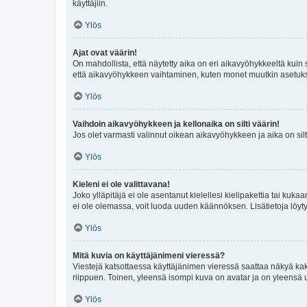
käyttäjiin.
Ylös
Ajat ovat väärin!
On mahdollista, että näytetty aika on eri aikavyöhykkeeltä kuin
että aikavyöhykkeen vaihtaminen, kuten monet muutkin asetukset o
Ylös
Vaihdoin aikavyöhykkeen ja kellonaika on silti väärin!
Jos olet varmasti valinnut oikean aikavyöhykkeen ja aika on silt
Ylös
Kieleni ei ole valittavana!
Joko ylläpitäjä ei ole asentanut kielellesi kielipakettia tai kuka
ei ole olemassa, voit luoda uuden käännöksen. Lisätietoja löyt
Ylös
Mitä kuvia on käyttäjänimeni vieressä?
Viestejä katsottaessa käyttäjänimen vieressä saattaa näkyä kaksi
riippuen. Toinen, yleensä isompi kuva on avatar ja on yleensä un
Ylös