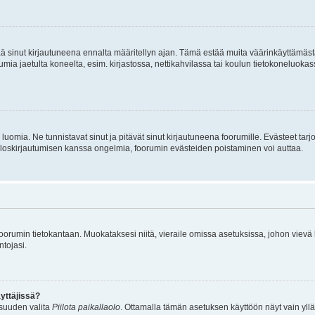
tää sinut kirjautuneena ennalta määritellyn ajan. Tämä estää muita väärinkäyttämäs
rumia jaetulta koneelta, esim. kirjastossa, nettikahvilassa tai koulun tietokoneluokas
luomia. Ne tunnistavat sinut ja pitävät sinut kirjautuneena foorumille. Evästeet tarj
i uloskirjautumisen kanssa ongelmia, foorumin evästeiden poistaminen voi auttaa.
n foorumin tietokantaan. Muokataksesi niitä, vieraile omissa asetuksissa, johon vievä
ntojasi.
yttäjissä?
isuuden valita
Piilota paikallaolo
. Ottamalla tämän asetuksen käyttöön näyt vain ylläpit