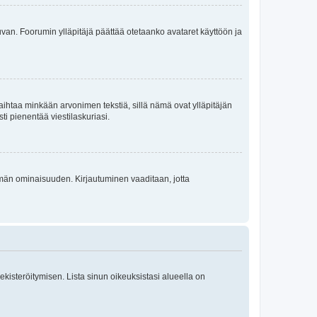
 kuvan. Foorumin ylläpitäjä päättää otetaanko avataret käyttöön ja
i vaihtaa minkään arvonimen tekstiä, sillä nämä ovat ylläpitäjän
sti pienentää viestilaskuriasi.
 tämän ominaisuuden. Kirjautuminen vaaditaan, jotta
 rekisteröitymisen. Lista sinun oikeuksistasi alueella on