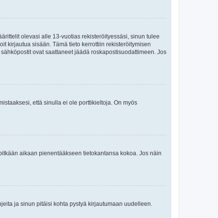
ttelit olevasi alle 13-vuotias rekisteröityessäsi, sinun tulee
it kirjautua sisään. Tämä tieto kerrottiin rekisteröitymisen
ai sähköpostit ovat saattaneet jäädä roskapostisuodattimeen. Jos
staaksesi, että sinulla ei ole porttikieltoja. On myös
neet pitkään aikaan pienentääkseen tietokantansa kokoa. Jos näin
jeita ja sinun pitäisi kohta pystyä kirjautumaan uudelleen.