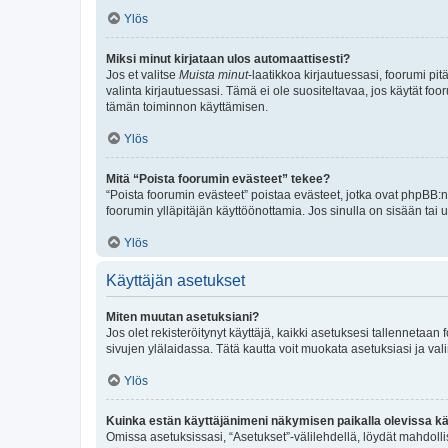
Ylös
Miksi minut kirjataan ulos automaattisesti?
Jos et valitse
Muista minut
-laatikkoa kirjautuessasi, foorumi pi
valinta kirjautuessasi. Tämä ei ole suositeltavaa, jos käytät foo
tämän toiminnon käyttämisen.
Ylös
Mitä “Poista foorumin evästeet” tekee?
“Poista foorumin evästeet” poistaa evästeet, jotka ovat phpBB:n 
foorumin ylläpitäjän käyttöönottamia. Jos sinulla on sisään ta
Ylös
Käyttäjän asetukset
Miten muutan asetuksiani?
Jos olet rekisteröitynyt käyttäjä, kaikki asetuksesi tallennetaa
sivujen ylälaidassa. Tätä kautta voit muokata asetuksiasi ja vali
Ylös
Kuinka estän käyttäjänimeni näkymisen paikalla olevissa kä
Omissa asetuksissasi, “Asetukset”-välilehdellä, löydät mahdoll