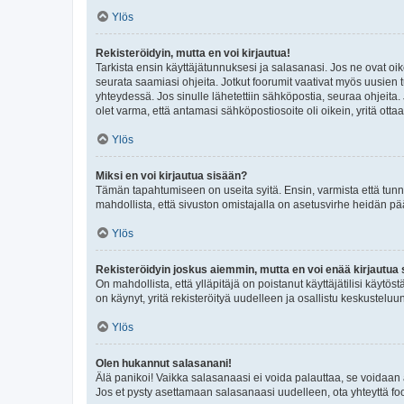
Ylös
Rekisteröidyin, mutta en voi kirjautua!
Tarkista ensin käyttäjätunnuksesi ja salasanasi. Jos ne ovat oik
seurata saamiasi ohjeita. Jotkut foorumit vaativat myös uusien tu
yhteydessä. Jos sinulle lähetettiin sähköpostia, seuraa ohjeita
olet varma, että antamasi sähköpostiosoite oli oikein, yritä ottaa
Ylös
Miksi en voi kirjautua sisään?
Tämän tapahtumiseen on useita syitä. Ensin, varmista että tunnuk
mahdollista, että sivuston omistajalla on asetusvirhe heidän pää
Ylös
Rekisteröidyin joskus aiemmin, mutta en voi enää kirjautua 
On mahdollista, että ylläpitäjä on poistanut käyttäjätilisi käytö
on käynyt, yritä rekisteröityä uudelleen ja osallistu keskusteluu
Ylös
Olen hukannut salasanani!
Älä panikoi! Vaikka salasanaasi ei voida palauttaa, se voidaan 
Jos et pysty asettamaan salasanaasi uudelleen, ota yhteyttä foo