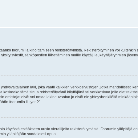
vitaanko foorumilla kirjoittamiseen rekisteröitymistä. Rekisteröityminen voi kuitenkin
 yksityisviestit, sähköpostien lähettäminen muille käyttäjille, käyttäjäryhmien jäs
hdysvaltalainen laki, joka vaatii kaikkien verkkosivustojen, jotka mahdollisesti kerää
a koskeeko tämä sinua rekisteröityvänä käyttäjänä tai verkkosivua jolle olet rekis
 omistajat eivät voi antaa lakineuvontaa ja eivät ole yhteyshenkilöitä minkäänla
ähän foorumiin liittyen?”.
nin käytöstä estääkseen uusia vierailijoita rekisteröitymästä. Foorumin ylläpitäjä on v
umin ylläpitäjään saadaksesi apua.