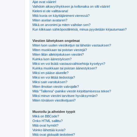
Ajat ovat väärin!
Vaihdoin aikavyöhykkeen ja kellonaika on silti väärin!
Kieleni ei ole valittavana!
Mitä kuvia on käyttäjänimeni vieressä?
Miten asetan avataren?
Mikä on arvonimi ja miten vaihdan sen?
Kun klikkaan sähköpostilinkkiä, minua pyydetään kirjautumaan?
Viestien lähetyksen ongelmat
Miten luon uuden viestiketjun tai lähetän vastauksen?
Miten muokkaan tai poistan viestejä?
Miten liitän allekirjoituksen viestiini?
Kuinka luon äänestyksen?
Miksi en voi lisätä vastausvaihtoehtoja kyselyyn?
Kuinka muokkaan tai poistan äänestyksen?
Miksi en pääse alueelle?
Miksi en voi liittää tiedostoja?
Miksi sain varoituksen?
Miten ilmoitan viestin valvojalle?
Mitä “Tallenna”-painike viestin kirjoittamisessa tekee?
Miksi minun viestini tarvitsee hyväksynnän?
Miten tönäisen viestiketjuani?
Muotoilu ja aiheiden tyypit
Mikä on BBCode?
Onko HTML sallittu?
Mitä ovat hymiöt?
Voinko lähettää kuvia?
Mitä ovat globaalit tiedotteet?