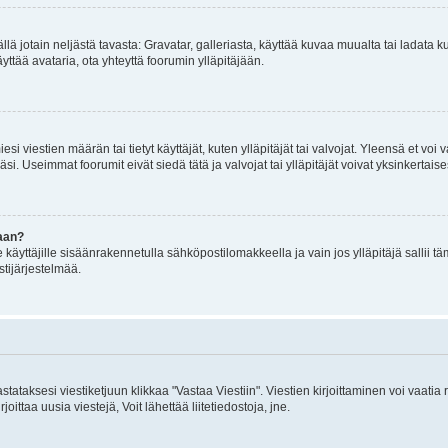
mällä jotain neljästä tavasta: Gravatar, galleriasta, käyttää kuvaa muualta tai ladata
äyttää avataria, ota yhteyttä foorumin ylläpitäjään.
iesi viestien määrän tai tietyt käyttäjät, kuten ylläpitäjät tai valvojat. Yleensä et vo
i. Useimmat foorumit eivät siedä tätä ja valvojat tai ylläpitäjät voivat yksinkertaise
aan?
le käyttäjille sisäänrakennetulla sähköpostilomakkeella ja vain jos ylläpitäjä sallii
stijärjestelmää.
stataksesi viestiketjuun klikkaa "Vastaa Viestiin". Viestien kirjoittaminen voi vaatia
joittaa uusia viestejä, Voit lähettää liitetiedostoja, jne.