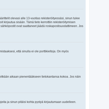
ttelit olevasi alle 13-vuotias rekisteröityessäsi, sinun tulee
it kirjautua sisään. Tämä tieto kerrottiin rekisteröitymisen
ai sähköpostit ovat saattaneet jäädä roskapostisuodattimeen. Jos
staaksesi, että sinulla ei ole porttikieltoja. On myös
neet pitkään aikaan pienentääkseen tietokantansa kokoa. Jos näin
jeita ja sinun pitäisi kohta pystyä kirjautumaan uudelleen.