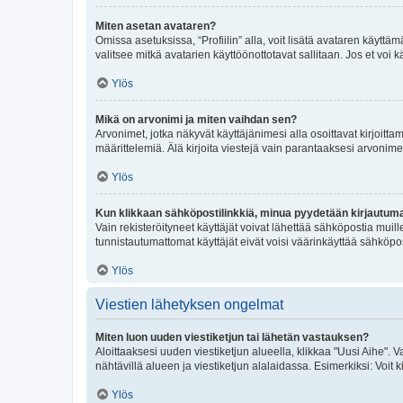
Miten asetan avataren?
Omissa asetuksissa, “Profiilin” alla, voit lisätä avataren käyttä
valitsee mitkä avatarien käyttöönottotavat sallitaan. Jos et voi k
Ylös
Mikä on arvonimi ja miten vaihdan sen?
Arvonimet, jotka näkyvät käyttäjänimesi alla osoittavat kirjoittam
määrittelemiä. Älä kirjoita viestejä vain parantaaksesi arvonimeäs
Ylös
Kun klikkaan sähköpostilinkkiä, minua pyydetään kirjautum
Vain rekisteröityneet käyttäjät voivat lähettää sähköpostia muil
tunnistautumattomat käyttäjät eivät voisi väärinkäyttää sähköpo
Ylös
Viestien lähetyksen ongelmat
Miten luon uuden viestiketjun tai lähetän vastauksen?
Aloittaaksesi uuden viestiketjun alueella, klikkaa "Uusi Aihe". Va
nähtävillä alueen ja viestiketjun alalaidassa. Esimerkiksi: Voit kir
Ylös