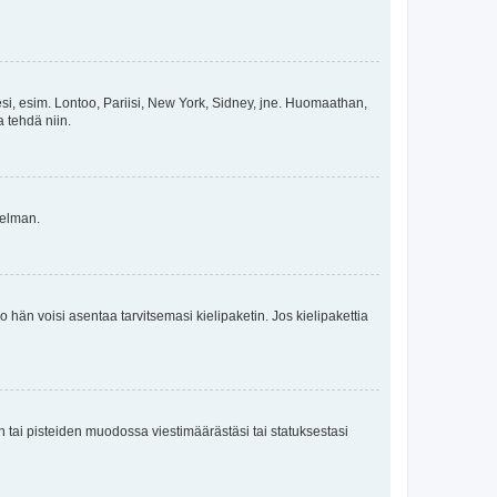
esi, esim. Lontoo, Pariisi, New York, Sidney, jne. Huomaathan,
a tehdä niin.
gelman.
ko hän voisi asentaa tarvitsemasi kielipaketin. Jos kielipakettia
en tai pisteiden muodossa viestimäärästäsi tai statuksestasi