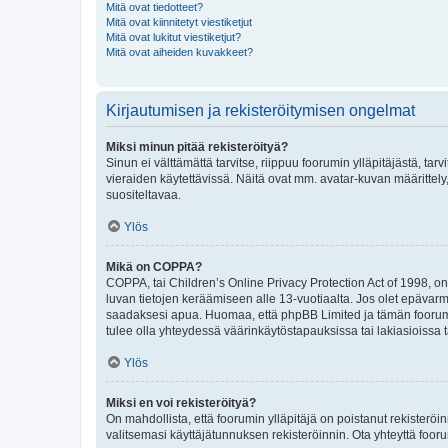
Mitä ovat tiedotteet?
Mitä ovat kiinnitetyt viestiketjut
Mitä ovat lukitut viestiketjut?
Mitä ovat aiheiden kuvakkeet?
Kirjautumisen ja rekisteröitymisen ongelmat
Miksi minun pitää rekisteröityä?
Sinun ei välttämättä tarvitse, riippuu foorumin ylläpitäjästä, tar
vieraiden käytettävissä. Näitä ovat mm. avatar-kuvan määrittely,
suositeltavaa.
Ylös
Mikä on COPPA?
COPPA, tai Children’s Online Privacy Protection Act of 1998, on y
luvan tietojen keräämiseen alle 13-vuotiaalta. Jos olet epävarm
saadaksesi apua. Huomaa, että phpBB Limited ja tämän foorumin
tulee olla yhteydessä väärinkäytöstapauksissa tai lakiasioissa t
Ylös
Miksi en voi rekisteröityä?
On mahdollista, että foorumin ylläpitäjä on poistanut rekisteröin
valitsemasi käyttäjätunnuksen rekisteröinnin. Ota yhteyttä foor