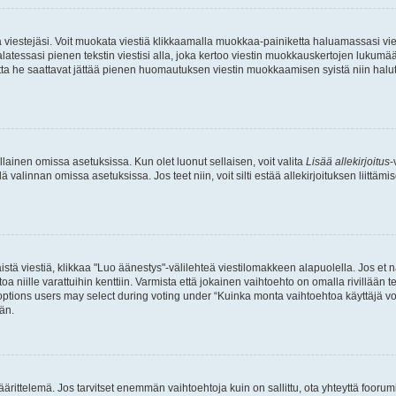
ia viestejäsi. Voit muokata viestiä klikkaamalla muokkaa-painiketta haluamassasi vies
n palatessasi pienen tekstin viestisi alla, joka kertoo viestin muokkauskertojen luk
 mutta he saattavat jättää pienen huomautuksen viestin muokkaamisen syistä niin halu
ellainen omissa asetuksissa. Kun olet luonut sellaisen, voit valita
Lisää allekirjoitus
-
lä valinnan omissa asetuksissa. Jos teet niin, voit silti estää allekirjoituksen liittäm
stä viestiä, klikkaa "Luo äänestys"-välilehteä viestilomakkeen alapuolella. Jos et näe
a niille varattuihin kenttiin. Varmista että jokainen vaihtoehto on omalla rivillään
 options users may select during voting under “Kuinka monta vaihtoehtoa käyttäjä voi
än.
ittelemä. Jos tarvitset enemmän vaihtoehtoja kuin on sallittu, ota yhteyttä foorumi