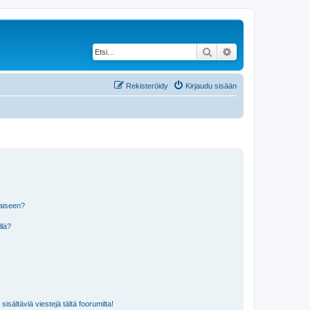
Etsi
Tarkennettu haku
Rekisteröidy
Kirjaudu sisään
laiseen?
llä?
isältäviä viestejä tältä foorumilta!