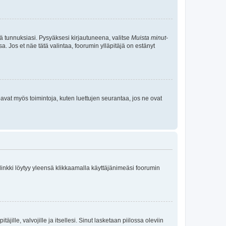
tä tunnuksiasi. Pysyäksesi kirjautuneena, valitse
Muista minut
-
sa. Jos et näe tätä valintaa, foorumin ylläpitäjä on estänyt
oavat myös toimintoja, kuten luettujen seurantaa, jos ne ovat
 linkki löytyy yleensä klikkaamalla käyttäjänimeäsi foorumin
äjille, valvojille ja itsellesi. Sinut lasketaan piilossa oleviin