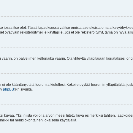
 se jossa itse olet. Tässä tapauksessa valitse omista asetuksista oma aikavyöhykke
vat vain rekisteröityneille käyttäjille. Jos et ole rekisteröitynyt, tämä on hyvä aik
i väärin, on palvelimen kellonaika väärin. Ota yhteyttä ylläpitäjään korjataksesi on
an ei ole kääntänyt tätä foorumia kielellesi. Kokeile pyytää foorumin ylläpitäjältä, jos
yy
phpBB
®:n sivuilta.
 kuvaa. Yksi niistä voi olla arvonimeesi liitetty kuva esimerkiksi tähtien, laatikoid
iikki tai henkilökohtainen jokaisella käyttäjällä.