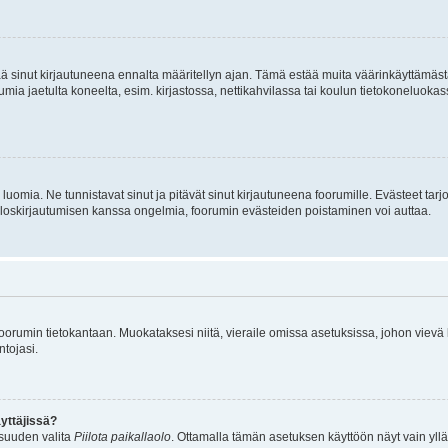
tää sinut kirjautuneena ennalta määritellyn ajan. Tämä estää muita väärinkäyttämäs
rumia jaetulta koneelta, esim. kirjastossa, nettikahvilassa tai koulun tietokoneluokas
luomia. Ne tunnistavat sinut ja pitävät sinut kirjautuneena foorumille. Evästeet tarj
i uloskirjautumisen kanssa ongelmia, foorumin evästeiden poistaminen voi auttaa.
n foorumin tietokantaan. Muokataksesi niitä, vieraile omissa asetuksissa, johon vievä
ntojasi.
yttäjissä?
isuuden valita
Piilota paikallaolo
. Ottamalla tämän asetuksen käyttöön näyt vain ylläpit