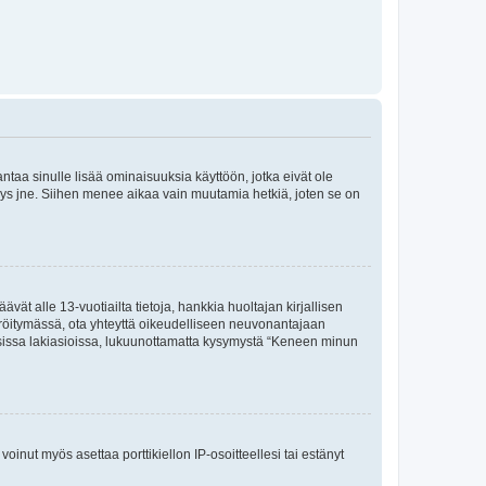
 antaa sinulle lisää ominaisuuksia käyttöön, jotka eivät ole
enyys jne. Siihen menee aikaa vain muutamia hetkiä, joten se on
vät alle 13-vuotiailta tietoja, hankkia huoltajan kirjallisen
teröitymässä, ota yhteyttä oikeudelliseen neuvonantajaan
isissa lakiasioissa, lukuunottamatta kysymystä “Keneen minun
oinut myös asettaa porttikiellon IP-osoitteellesi tai estänyt