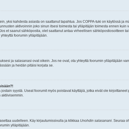
ein, yksi kahdesta asiasta on saattanut tapahtua. Jos COPPA-tuki on käytössä ja määri
nnusten aktivoinnin joko sinun itsesi toimesta tai ylläpitäjän toimesta ennen kuin vo
. Jos et saanut sähköpostia, olet saattanut antaa virheellisen sähköpostiosoitteen t
 yhteyttä foorumin ylläpitäjään.
sesi ja salasanasi ovat oikein. Jos ne ovat, ota yhteyttä foorumin ylläpitäjään varmi
ssään ja heidän pitäisi korjata se.
sisään?!
stä jostain syystä. Useat foorumit myös poistavat käyttäjiä, jotka eivät ole kirjoitta
n aktiivisemmin.
asettaa uudelleen. Käy kirjautumissivulla ja klikkaa
Unohdin salasanani
. Seuraa oh
rumin ylläpitäjään.