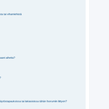
sta tai vihamiehistä
aani aihetta?
a?
töstapauksissa tai lakiasioissa tähän foorumiin liittyen?