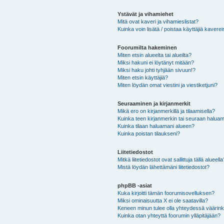
Ystävät ja vihamiehet
Mitä ovat kaveri ja vihamieslistat?
Kuinka voin lisätä / poistaa käyttäjiä kaverei
Foorumilta hakeminen
Miten etsin alueelta tai alueilta?
Miksi hakuni ei löytänyt mitään?
Miksi haku johti tyhjään sivuun!?
Miten etsin käyttäjiä?
Miten löydän omat viestini ja viestiketjuni?
Seuraaminen ja kirjanmerkit
Mikä ero on kirjanmerkillä ja tilaamisella?
Kuinka teen kirjanmerkin tai seuraan haluam
Kuinka tilaan haluamani alueen?
Kuinka poistan tilaukseni?
Liitetiedostot
Mitkä liitetiedostot ovat sallittuja tällä alueell
Mistä löydän lähettämäni liitetiedostot?
phpBB -asiat
Kuka kirjoitti tämän foorumisovelluksen?
Miksi ominaisuutta X ei ole saatavilla?
Keneen minun tulee olla yhteydessä väärinkäy
Kuinka otan yhteyttä foorumin ylläpitäjään?