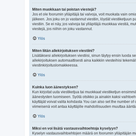
Miten muokkaan tai poistan viestejä?
Jos et ole foorumin ylläpitäjä tai valvoja, voit muokata vain om
jälkeen. Jos joku on jo vastannut viestiin, löydät viestiketjuu
viestiin. Se ei näy, jos valvoja tai ylläpitäjä muokkaa viestiä,
viestejä, jos niihin on joku vastannut.
Ylös
Miten liitän allekirjoituksen viestiini?
Lisätäksesi allekirjoituksen viestiisi, sinun täytyy ensin luoda s
allekirjoituksen automaattisesti aina kaikkiin viesteihisi tekemäl
viestinkirjoituslomakkeessa.
Ylös
Kuinka luon äänestyksen?
Kun kirjoitat uuta viestiketjua tai muokkaat viestiketjun ensimmäi
äänestysten luomiseen. Syötä otsikko ja ainakin kaksi vaihtoehto
käyttäjät voivat valita kohdasta You can also set the number of
viimeisenä voit antaa käyttäjille mahdollisuuden muuttaa ääntä
Ylös
Miksi en voi lisätä vastausvaihtoehtoja kyselyyn?
Kyselyn vastausvaihtoehtojen määrä on foorumin ylläpitäjän määr