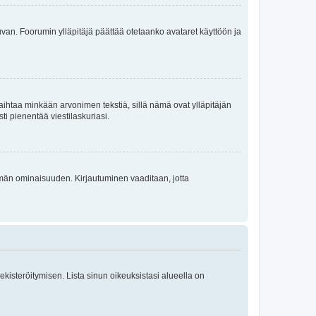
 kuvan. Foorumin ylläpitäjä päättää otetaanko avataret käyttöön ja
i vaihtaa minkään arvonimen tekstiä, sillä nämä ovat ylläpitäjän
sti pienentää viestilaskuriasi.
 tämän ominaisuuden. Kirjautuminen vaaditaan, jotta
 rekisteröitymisen. Lista sinun oikeuksistasi alueella on