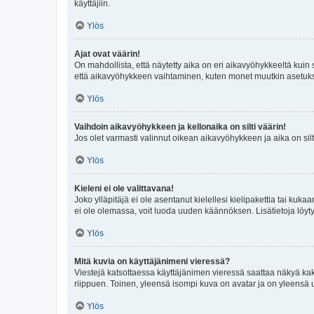
käyttäjiin.
Ylös
Ajat ovat väärin!
On mahdollista, että näytetty aika on eri aikavyöhykkeeltä kuin
että aikavyöhykkeen vaihtaminen, kuten monet muutkin asetukset o
Ylös
Vaihdoin aikavyöhykkeen ja kellonaika on silti väärin!
Jos olet varmasti valinnut oikean aikavyöhykkeen ja aika on silt
Ylös
Kieleni ei ole valittavana!
Joko ylläpitäjä ei ole asentanut kielellesi kielipakettia tai kuka
ei ole olemassa, voit luoda uuden käännöksen. Lisätietoja löyt
Ylös
Mitä kuvia on käyttäjänimeni vieressä?
Viestejä katsottaessa käyttäjänimen vieressä saattaa näkyä kaksi
riippuen. Toinen, yleensä isompi kuva on avatar ja on yleensä un
Ylös