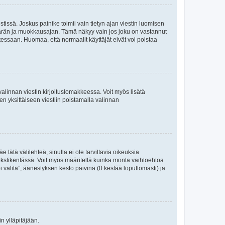
tissä. Joskus painike toimii vain tietyn ajan viestin luomisen
umäärän ja muokkausajan. Tämä näkyy vain jos joku on vastannut
tessaan. Huomaa, että normaalit käyttäjät eivät voi poistaa
valinnan viestin kirjoituslomakkeessa. Voit myös lisätä
isen yksittäiseen viestiin poistamalla valinnan
 tätä välilehteä, sinulla ei ole tarvittavia oikeuksia
 tekstikentässä. Voit myös määritellä kuinka monta vaihtoehtoa
 valita”, äänestyksen kesto päivinä (0 kestää loputtomasti) ja
n ylläpitäjään.