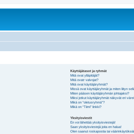
Käyttäjätasot ja ryhmät
Mitä ovat ylläpitäjät?
Mitä ovatr valvojat?
Mitä ovat käyttäjäryhmät?
Missä ovat käyttäjäryhmät ja miten liityn sel
Miten pääsen käyttäjäryhmän johtajaksi?
Miksi jotkut käyttäjäryhmät näkyvät eri värei
Mikä on “oletusryhmä”?
Mikä on “Tiimi” linkki?
Yksityisviestit
En voi lähettää yksityisviestejä!
Saan yksityisviestejä joita en halua!
Olen saanut roskapostia tai väärinkäytöksiä s