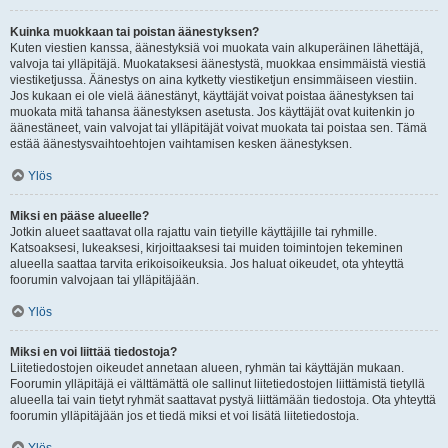
Kuinka muokkaan tai poistan äänestyksen?
Kuten viestien kanssa, äänestyksiä voi muokata vain alkuperäinen lähettäjä,
valvoja tai ylläpitäjä. Muokataksesi äänestystä, muokkaa ensimmäistä viestiä
viestiketjussa. Äänestys on aina kytketty viestiketjun ensimmäiseen viestiin.
Jos kukaan ei ole vielä äänestänyt, käyttäjät voivat poistaa äänestyksen tai
muokata mitä tahansa äänestyksen asetusta. Jos käyttäjät ovat kuitenkin jo
äänestäneet, vain valvojat tai ylläpitäjät voivat muokata tai poistaa sen. Tämä
estää äänestysvaihtoehtojen vaihtamisen kesken äänestyksen.
Ylös
Miksi en pääse alueelle?
Jotkin alueet saattavat olla rajattu vain tietyille käyttäjille tai ryhmille.
Katsoaksesi, lukeaksesi, kirjoittaaksesi tai muiden toimintojen tekeminen
alueella saattaa tarvita erikoisoikeuksia. Jos haluat oikeudet, ota yhteyttä
foorumin valvojaan tai ylläpitäjään.
Ylös
Miksi en voi liittää tiedostoja?
Liitetiedostojen oikeudet annetaan alueen, ryhmän tai käyttäjän mukaan.
Foorumin ylläpitäjä ei välttämättä ole sallinut liitetiedostojen liittämistä tietyllä
alueella tai vain tietyt ryhmät saattavat pystyä liittämään tiedostoja. Ota yhteyttä
foorumin ylläpitäjään jos et tiedä miksi et voi lisätä liitetiedostoja.