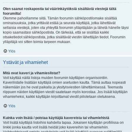
Olen saanut roskapostia tai väärinkäytöksiä sisältäviä viestejä tältä
foorumilta!
Olemme pahoillamme siitä. Tämän foorumin sähköpostilomake sisältää
ominaisuuksia, jotka yrittävät estää ja seurata käyttäjiä, jotka lähettävät
sellaisia viestejä, joten ota yhteyttä foorumin ylläpitäjään ja lähetä hänelle täysi
kopio saamastasi sähköpostista. On tärkeää, että se sisältää kaikki
otsaketiedot sähköpostista, jotka sisältävät viestin lähettäjän tiedot. Foorumin
ylläpitäjä voi sitten toimia tarpeen mukaan.
Ylös
Ystävät ja vihamiehet
Mitä ovat kaveri ja vihamieslistat?
Voit käyttää näitä listoja muiden foorumin käyttäjien organisointiin.
Kaverilistalle lisätään käyttäjiä omien asetusten kautta. Tämä auttaa nopeasti
näkemään jos he ovat paikalla ja yksityisviestien lähettämisessä. Teemasta
riippuen näiden käyttäjien viestit saatetaan myös korostaa. Jos lisäät käyttäjän
vihamieheksi, kaikki käyttäjän kirjoittamat viestit piilotetaan oletuksena.
Ylös
Kuinka voin lisätä / poistaa käyttäjiä kavereista tai vihamiehistä
Voit lisätä käyttäjiä listoihisi kahdella tapaa. Jokaisen käyttäjän profiilissa on
linkki jonka kautta voit lisätä heidät joko kavereihin tai vihamiehiin.