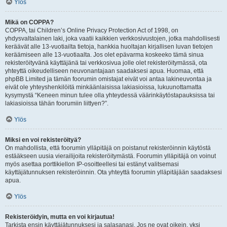
Ylös
Mikä on COPPA?
COPPA, tai Children’s Online Privacy Protection Act of 1998, on
yhdysvaltalainen laki, joka vaatii kaikkien verkkosivustojen, jotka mahdollisesti
keräävät alle 13-vuotiailta tietoja, hankkia huoltajan kirjallisen luvan tietojen
keräämiseen alle 13-vuotiaalta. Jos olet epävarma koskeeko tämä sinua
rekisteröityvänä käyttäjänä tai verkkosivua jolle olet rekisteröitymässä, ota
yhteyttä oikeudelliseen neuvonantajaan saadaksesi apua. Huomaa, että
phpBB Limited ja tämän foorumin omistajat eivät voi antaa lakineuvontaa ja
eivät ole yhteyshenkilöitä minkäänlaisissa lakiasioissa, lukuunottamatta
kysymystä “Keneen minun tulee olla yhteydessä väärinkäytöstapauksissa tai
lakiasioissa tähän foorumiin liittyen?”.
Ylös
Miksi en voi rekisteröityä?
On mahdollista, että foorumin ylläpitäjä on poistanut rekisteröinnin käytöstä
estääkseen uusia vierailijoita rekisteröitymästä. Foorumin ylläpitäjä on voinut
myös asettaa porttikiellon IP-osoitteellesi tai estänyt valitsemasi
käyttäjätunnuksen rekisteröinnin. Ota yhteyttä foorumin ylläpitäjään saadaksesi
apua.
Ylös
Rekisteröidyin, mutta en voi kirjautua!
Tarkista ensin käyttäjätunnuksesi ja salasanasi. Jos ne ovat oikein, yksi