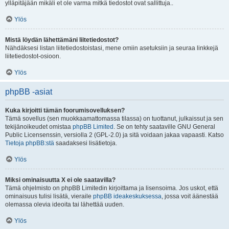
ylläpitäjään mikäli et ole varma mitkä tiedostot ovat sallittuja..
Ylös
Mistä löydän lähettämäni liitetiedostot?
Nähdäksesi listan liitetiedostoistasi, mene omiin asetuksiin ja seuraa linkkejä
liitetiedostot-osioon.
Ylös
phpBB -asiat
Kuka kirjoitti tämän foorumisovelluksen?
Tämä sovellus (sen muokkaamattomassa tilassa) on tuottanut, julkaissut ja sen
tekijänoikeudet omistaa
phpBB Limited
. Se on tehty saataville GNU General
Public Licensenssin, versiolla 2 (GPL-2.0) ja sitä voidaan jakaa vapaasti. Katso
Tietoja phpBB:stä
saadaksesi lisätietoja.
Ylös
Miksi ominaisuutta X ei ole saatavilla?
Tämä ohjelmisto on phpBB Limitedin kirjoittama ja lisensoima. Jos uskot, että
ominaisuus tulisi lisätä, vieraile
phpBB ideakeskuksessa
, jossa voit äänestää
olemassa olevia ideoita tai lähettää uuden.
Ylös