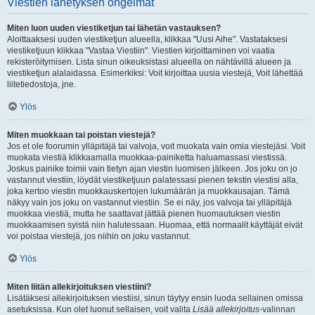
Viestien lähetyksen ongelmat
Miten luon uuden viestiketjun tai lähetän vastauksen?
Aloittaaksesi uuden viestiketjun alueella, klikkaa "Uusi Aihe". Vastataksesi
viestiketjuun klikkaa "Vastaa Viestiin". Viestien kirjoittaminen voi vaatia
rekisteröitymisen. Lista sinun oikeuksistasi alueella on nähtävillä alueen ja
viestiketjun alalaidassa. Esimerkiksi: Voit kirjoittaa uusia viestejä, Voit lähettää
liitetiedostoja, jne.
Ylös
Miten muokkaan tai poistan viestejä?
Jos et ole foorumin ylläpitäjä tai valvoja, voit muokata vain omia viestejäsi. Voit
muokata viestiä klikkaamalla muokkaa-painiketta haluamassasi viestissä.
Joskus painike toimii vain tietyn ajan viestin luomisen jälkeen. Jos joku on jo
vastannut viestiin, löydät viestiketjuun palatessasi pienen tekstin viestisi alla,
joka kertoo viestin muokkauskertojen lukumäärän ja muokkausajan. Tämä
näkyy vain jos joku on vastannut viestiin. Se ei näy, jos valvoja tai ylläpitäjä
muokkaa viestiä, mutta he saattavat jättää pienen huomautuksen viestin
muokkaamisen syistä niin halutessaan. Huomaa, että normaalit käyttäjät eivät
voi poistaa viestejä, jos niihin on joku vastannut.
Ylös
Miten liitän allekirjoituksen viestiini?
Lisätäksesi allekirjoituksen viestiisi, sinun täytyy ensin luoda sellainen omissa
asetuksissa. Kun olet luonut sellaisen, voit valita
Lisää allekirjoitus
-valinnan