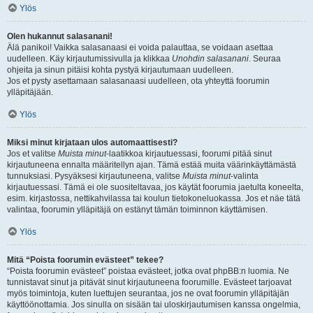
Ylös
Olen hukannut salasanani!
Älä panikoi! Vaikka salasanaasi ei voida palauttaa, se voidaan asettaa
uudelleen. Käy kirjautumissivulla ja klikkaa
Unohdin salasanani
. Seuraa
ohjeita ja sinun pitäisi kohta pystyä kirjautumaan uudelleen.
Jos et pysty asettamaan salasanaasi uudelleen, ota yhteyttä foorumin
ylläpitäjään.
Ylös
Miksi minut kirjataan ulos automaattisesti?
Jos et valitse
Muista minut
-laatikkoa kirjautuessasi, foorumi pitää sinut
kirjautuneena ennalta määritellyn ajan. Tämä estää muita väärinkäyttämästä
tunnuksiasi. Pysyäksesi kirjautuneena, valitse
Muista minut
-valinta
kirjautuessasi. Tämä ei ole suositeltavaa, jos käytät foorumia jaetulta koneelta,
esim. kirjastossa, nettikahvilassa tai koulun tietokoneluokassa. Jos et näe tätä
valintaa, foorumin ylläpitäjä on estänyt tämän toiminnon käyttämisen.
Ylös
Mitä “Poista foorumin evästeet” tekee?
“Poista foorumin evästeet” poistaa evästeet, jotka ovat phpBB:n luomia. Ne
tunnistavat sinut ja pitävät sinut kirjautuneena foorumille. Evästeet tarjoavat
myös toimintoja, kuten luettujen seurantaa, jos ne ovat foorumin ylläpitäjän
käyttöönottamia. Jos sinulla on sisään tai uloskirjautumisen kanssa ongelmia,