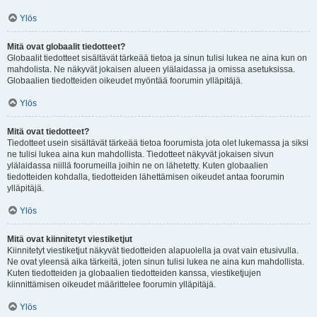
Ylös
Mitä ovat globaalit tiedotteet?
Globaalit tiedotteet sisältävät tärkeää tietoa ja sinun tulisi lukea ne aina kun on
mahdolista. Ne näkyvät jokaisen alueen ylälaidassa ja omissa asetuksissa.
Globaalien tiedotteiden oikeudet myöntää foorumin ylläpitäjä.
Ylös
Mitä ovat tiedotteet?
Tiedotteet usein sisältävät tärkeää tietoa foorumista jota olet lukemassa ja siksi
ne tulisi lukea aina kun mahdollista. Tiedotteet näkyvät jokaisen sivun
ylälaidassa niillä foorumeilla joihin ne on lähetetty. Kuten globaalien
tiedotteiden kohdalla, tiedotteiden lähettämisen oikeudet antaa foorumin
ylläpitäjä.
Ylös
Mitä ovat kiinnitetyt viestiketjut
Kiinnitetyt viestiketjut näkyvät tiedotteiden alapuolella ja ovat vain etusivulla.
Ne ovat yleensä aika tärkeitä, joten sinun tulisi lukea ne aina kun mahdollista.
Kuten tiedotteiden ja globaalien tiedotteiden kanssa, viestiketjujen
kiinnittämisen oikeudet määrittelee foorumin ylläpitäjä.
Ylös