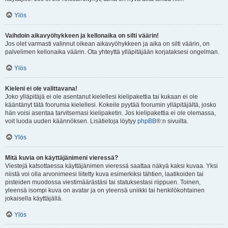
Ylös
Vaihdoin aikavyöhykkeen ja kellonaika on silti väärin!
Jos olet varmasti valinnut oikean aikavyöhykkeen ja aika on silti väärin, on
palvelimen kellonaika väärin. Ota yhteyttä ylläpitäjään korjataksesi ongelman.
Ylös
Kieleni ei ole valittavana!
Joko ylläpitäjä ei ole asentanut kielellesi kielipakettia tai kukaan ei ole
kääntänyt tätä foorumia kielellesi. Kokeile pyytää foorumin ylläpitäjältä, josko
hän voisi asentaa tarvitsemasi kielipaketin. Jos kielipakettia ei ole olemassa,
voit luoda uuden käännöksen. Lisätietoja löytyy
phpBB
®:n sivuilta.
Ylös
Mitä kuvia on käyttäjänimeni vieressä?
Viestejä katsottaessa käyttäjänimen vieressä saattaa näkyä kaksi kuvaa. Yksi
niistä voi olla arvonimeesi liitetty kuva esimerkiksi tähtien, laatikoiden tai
pisteiden muodossa viestimäärästäsi tai statuksestasi riippuen. Toinen,
yleensä isompi kuva on avatar ja on yleensä uniikki tai henkilökohtainen
jokaisella käyttäjällä.
Ylös