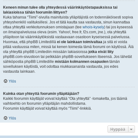
Keneen minun tulee olla yhteydessä väärinkäytöstapauksissa tai
lakiasioissa tähän foorumiin liittyen?
Kuka tahansa “Tiimi”-sivulla mainituista ylläpitäjistä on todennäköisesti sopiva
yhteyshenkilö valituksillesi. Jos et tätä kautta saa vastausta, sinun kannattaa
ottaa yhteyttä verkkotunnuksen omistajaan (tee
whois-kysely
) tai jos kyseessä
on ilmaispalvelussa oleva (esim. Yahoo!, free.fr, f2s.com, jne.), ota yhteyttä
ylläpitoon tai väärinkäytöksistä vastaavaan osastoon kyseisessä palvelussa.
Huomaa, että phpBB Limitedillä
ei ole lainkaan toimivaltaa
ja sitä ei voida
pitää vastuussa miten, missä tai kenen toimesta tämä foorumi on käytössä. Älä
ota yhteyttä phpBB Limitediin missään lakiasioissa
jotka eivät liity
phpBB.com-sivustoon tai pelkkään phpBB-sovellukseen itseensä. Jos lähetät
sähköpostia phpBB Limitedille
mistään kolmannen osapuolen
tämän
sovelluksen käytöstä, voit odottaa niukkasanaista vastausta, jos edes
vastausta lainkaan.
Ylös
Kuinka otan yhteyttä foorumin ylläpitäjään?
Kaikki foorumin käyttäjät voivat käyttää “Ota yhteyttä” -lomaketta, jos täämä
vaihtoehto on foorumin ylläpitäjän mahdollistama.
Foorumin käyttäjät voivat käyttää myös “Tiimi”-linkkiä.
Ylös
Hyppää