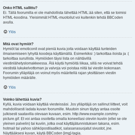
Onko HTML sallittu?
Ei. Tällä foorumilla ei ole mahdollista lähettää HTML:ää siten, että se toimisi
HTML-koodina. Yleisimmät HTML-muotoilut voi kuitenkin tehdä BBCoden
avulla.
Ylös
Mitä ovat hymiöt?
Hymiöt tai emoticonit ovat pieniä kuvia joita voidaan käyttää tunteiden
ilmaisemiseen lyhyitä koodeja käyttämällä. Esimerkiksi :) tarkoittaa iloista ja :(
tarkoittaa surullista. Hymiöiden täysi lista on nähtävillä
viestinlähetyslomakkeessa. Älä käytä hymiöitä liikaa, sillä ne voivat tehdä
viestistä lukukelvottoman ja valvoja voi poistaa niitä tai viestin kokonaan.
Foorumin ylläpitäjä on voinut myös määritellä rajan yksittäisen viestin
hymiöiden määrälle.
Ylös
Voinko lähettää kuvia?
Kyllä, kuvia voidaan käyttää viesteissäsi. Jos ylläpitäjä on sallinut liitteet, voit
mahdollisesti ladata kuvan foorumille. Muutoin sinun täytyy antaa osoite
julkisesti saatavilla olevaan kuvaan, esim. http://www.example.com/my-
picture.gif. Et voi antaa osoitetta omalla koneellasi oleviin kuviin (ellei se ole
yleinen palvelin) tai kuviin, jotka ovat käyttäjätunnistuksen takana, esim.
hotmail tai yahoo sähköpostilaatikot, salasanasuojatut sivustot, jne.
Näyttääksesi kuvan, käytä BBCoden [img]-tagia.