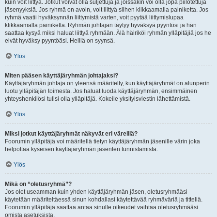
kuin voit liittyä. Jotkut voivat olla suljettuja ja joissakin voi olla jopa piilotettuja
jäsenyyksiä. Jos ryhmä on avoin, voit liittyä siihen klikkaamalla painiketta. Jos
ryhmä vaatii hyväksynnän liittymistä varten, voit pyytää liittymislupaa
klikkaamalla painiketta. Ryhmän johtajan täytyy hyväksyä pyyntösi ja hän
saattaa kysyä miksi haluat liittyä ryhmään. Älä häiriköi ryhmän ylläpitäjiä jos he
eivät hyväksy pyyntöäsi. Heillä on syynsä.
Ylös
Miten pääsen käyttäjäryhmän johtajaksi?
Käyttäjäryhmän johtaja on yleensä määritelty, kun käyttäjäryhmät on alunperin
luotu ylläpitäjän toimesta. Jos haluat luoda käyttäjäryhmän, ensimmäinen
yhteyshenkilösi tulisi olla ylläpitäjä. Kokeile yksityisviestin lähettämistä.
Ylös
Miksi jotkut käyttäjäryhmät näkyvät eri väreillä?
Foorumin ylläpitäjä voi määritellä tietyn käyttäjäryhmän jäsenille värin joka
helpottaa kyseisen käyttäjäryhmän jäsenten tunnistamista.
Ylös
Mikä on “oletusryhmä”?
Jos olet useamman kuin yhden käyttäjäryhmän jäsen, oletusryhmääsi
käytetään määriteltäessä sinun kohdallasi käytettävää ryhmäväriä ja titteliä.
Foorumin ylläpitäjä saattaa antaa sinulle oikeudet vaihtaa oletusryhmääsi
omista asetuksista.