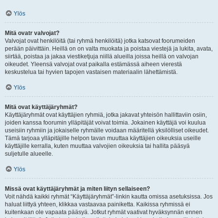
Ylös
Mitä ovatr valvojat?
Valvojat ovat henkilöitä (tai ryhmä henkilöitä) jotka katsovat foorumeiden
perään päivittäin. Heillä on on valta muokata ja poistaa viestejä ja lukita, avata,
siirtää, poistaa ja jakaa viestiketjuja niillä alueilla joissa heillä on valvojan
oikeudet. Yleensä valvojat ovat paikalla estämässä aiheen vierestä
keskustelua tai hyvien tapojen vastaisen materiaalin lähettämistä.
Ylös
Mitä ovat käyttäjäryhmät?
Käyttäjäryhmät ovat käyttäjien ryhmiä, jotka jakavat yhteisön hallittaviin osiin,
joiden kanssa foorumin ylläpitäjät voivat toimia. Jokainen käyttäjä voi kuulua
useisiin ryhmiin ja jokaiselle ryhmälle voidaan määritellä yksilölliset oikeudet.
Tämä tarjoaa ylläpitäjille helpon tavan muuttaa käyttäjien oikeuksia useille
käyttäjille kerralla, kuten muuttaa valvojien oikeuksia tai hallita pääsyä
suljetulle alueelle.
Ylös
Missä ovat käyttäjäryhmät ja miten liityn sellaiseen?
Voit nähdä kaikki ryhmät “Käyttäjäryhmät”-linkin kautta omissa asetuksissa. Jos
haluat liittyä yhteen, klikkaa vastaavaa painiketta. Kaikissa ryhmissä ei
kuitenkaan ole vapaata pääsyä. Jotkut ryhmät vaativat hyväksynnän ennen