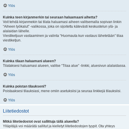
Ylös
Kuinka teen kirjanmerkin tai seuraan haluamaani aihetta?
Voit tehdä kirjanmekin tai tilata haluamasi aiheen valitsemalla sopivan linkin
“Aiheen työkalut” -valikossa, joka on sijoitettu kätevästi keskustelun ylä- ja
alalaidan lähelle.
Viestiketjuun vastaaminen ja valinta “Huomauta kun vastaus lähetetään” tilaa
viestiketjun.
Ylös
Kuinka tilaan haluamani alueen?
Tilataksesi haluamasi alueen, valitse “Tilaa alue” -linkki, aluesivun alalaidassa.
Ylös
Kuinka poistan tilaukseni?
Poistaaksesi tilauksiasi, mene omiin asetuksiisi ja seuraa linkkejä tilauksiisi.
Ylös
Liitetiedostot
Mitkä liitetiedostot ovat sallittuja tällä alueella?
Ylläpitäjä voi määrätä sallitut ja kielletyt liitetiedostojen tyypit. Ota yhteys