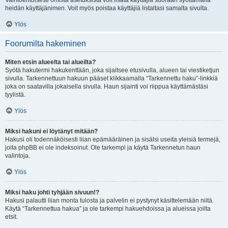
Vaihtoehtoisesti omista asetuksista voit lisätä käyttäjiä suoraan syöttämällä
heidän käyttäjänimen. Voit myös poistaa käyttäjiä listaltasi samalta sivulta.
Ylös
Foorumilta hakeminen
Miten etsin alueelta tai alueilta?
Syötä hakutermi hakukenttään, joka sijaitsee etusivulla, alueen tai viestiketjun
sivulla. Tarkennettuun hakuun pääset klikkaamalla “Tarkennettu haku”-linkkiä
joka on saatavilla jokaisella sivulla. Haun sijainti voi riippua käyttämästäsi
tyylistä.
Ylös
Miksi hakuni ei löytänyt mitään?
Hakusi oli todennäköisesti liian epämääräinen ja sisälsi useita yleisiä termejä,
joita phpBB ei ole indeksoinut. Ole tarkempi ja käytä Tarkennetun haun
valintoja.
Ylös
Miksi haku johti tyhjään sivuun!?
Hakusi palautti liian monta tulosta ja palvelin ei pystynyt käsittelemään niitä.
Käytä “Tarkennettua hakua” ja ole tarkempi hakuehdoissa ja alueissa joilta
etsit.