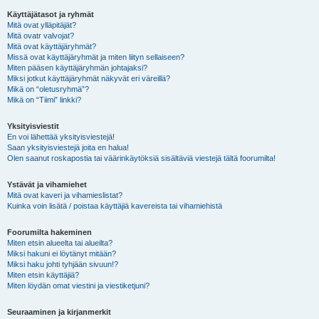
Käyttäjätasot ja ryhmät
Mitä ovat ylläpitäjät?
Mitä ovatr valvojat?
Mitä ovat käyttäjäryhmät?
Missä ovat käyttäjäryhmät ja miten liityn sellaiseen?
Miten pääsen käyttäjäryhmän johtajaksi?
Miksi jotkut käyttäjäryhmät näkyvät eri väreillä?
Mikä on “oletusryhmä”?
Mikä on “Tiimi” linkki?
Yksityisviestit
En voi lähettää yksityisviestejä!
Saan yksityisviestejä joita en halua!
Olen saanut roskapostia tai väärinkäytöksiä sisältäviä viestejä tältä foorumilta!
Ystävät ja vihamiehet
Mitä ovat kaveri ja vihamieslistat?
Kuinka voin lisätä / poistaa käyttäjiä kavereista tai vihamiehistä
Foorumilta hakeminen
Miten etsin alueelta tai alueilta?
Miksi hakuni ei löytänyt mitään?
Miksi haku johti tyhjään sivuun!?
Miten etsin käyttäjiä?
Miten löydän omat viestini ja viestiketjuni?
Seuraaminen ja kirjanmerkit