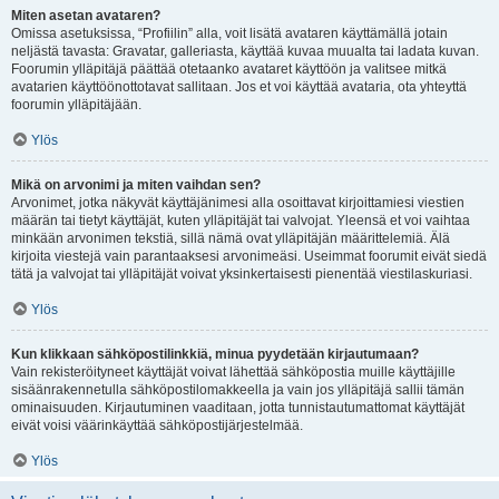
Miten asetan avataren?
Omissa asetuksissa, “Profiilin” alla, voit lisätä avataren käyttämällä jotain
neljästä tavasta: Gravatar, galleriasta, käyttää kuvaa muualta tai ladata kuvan.
Foorumin ylläpitäjä päättää otetaanko avataret käyttöön ja valitsee mitkä
avatarien käyttöönottotavat sallitaan. Jos et voi käyttää avataria, ota yhteyttä
foorumin ylläpitäjään.
Ylös
Mikä on arvonimi ja miten vaihdan sen?
Arvonimet, jotka näkyvät käyttäjänimesi alla osoittavat kirjoittamiesi viestien
määrän tai tietyt käyttäjät, kuten ylläpitäjät tai valvojat. Yleensä et voi vaihtaa
minkään arvonimen tekstiä, sillä nämä ovat ylläpitäjän määrittelemiä. Älä
kirjoita viestejä vain parantaaksesi arvonimeäsi. Useimmat foorumit eivät siedä
tätä ja valvojat tai ylläpitäjät voivat yksinkertaisesti pienentää viestilaskuriasi.
Ylös
Kun klikkaan sähköpostilinkkiä, minua pyydetään kirjautumaan?
Vain rekisteröityneet käyttäjät voivat lähettää sähköpostia muille käyttäjille
sisäänrakennetulla sähköpostilomakkeella ja vain jos ylläpitäjä sallii tämän
ominaisuuden. Kirjautuminen vaaditaan, jotta tunnistautumattomat käyttäjät
eivät voisi väärinkäyttää sähköpostijärjestelmää.
Ylös