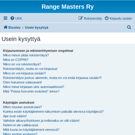
Range Masters Ry
UKK
Rekisteröidy
Kirjaudu sisään
E
Etusivu
Usein kysyttyä
t
Usein kysyttyä
s
i
Kirjautumisen ja rekisteröitymisen ongelmat
Miksi minun pitää rekisteröityä?
Mikä on COPPA?
Miksi en voi rekisteröityä?
Rekisteröidyin, mutta en voi kirjautua!
Miksi en voi kirjautua sisään?
Rekisteröidyin joskus aiemmin, mutta en voi enää kirjautua sisään?!
Olen hukannut salasanani!
Miksi minut kirjataan ulos automaattisesti?
Mitä “Poista foorumin evästeet” tekee?
Käyttäjän asetukset
Miten muutan asetuksiani?
Kuinka estän käyttäjänimeni näkymisen paikalla olevissa käyttäjissä?
Ajat ovat väärin!
Vaihdoin aikavyöhykkeen ja kellonaika on silti väärin!
Kieleni ei ole valittavana!
Mitä kuvia on käyttäjänimeni vieressä?
Miten asetan avataren?