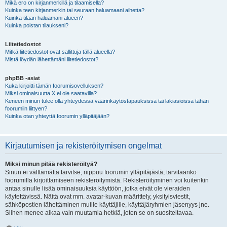
Mikä ero on kirjanmerkillä ja tilaamisella?
Kuinka teen kirjanmerkin tai seuraan haluamaani aihetta?
Kuinka tilaan haluamani alueen?
Kuinka poistan tilaukseni?
Liitetiedostot
Mitkä liitetiedostot ovat sallittuja tällä alueella?
Mistä löydän lähettämäni liitetiedostot?
phpBB -asiat
Kuka kirjoitti tämän foorumisovelluksen?
Miksi ominaisuutta X ei ole saatavilla?
Keneen minun tulee olla yhteydessä väärinkäytöstapauksissa tai lakiasioissa tähän
foorumiin liittyen?
Kuinka otan yhteyttä foorumin ylläpitäjään?
Kirjautumisen ja rekisteröitymisen ongelmat
Miksi minun pitää rekisteröityä?
Sinun ei välttämättä tarvitse, riippuu foorumin ylläpitäjästä, tarvitaanko
foorumilla kirjoittamiseen rekisteröitymistä. Rekisteröityminen voi kuitenkin
antaa sinulle lisää ominaisuuksia käyttöön, jotka eivät ole vieraiden
käytettävissä. Näitä ovat mm. avatar-kuvan määrittely, yksityisviestit,
sähköpostien lähettäminen muille käyttäjille, käyttäjäryhmien jäsenyys jne.
Siihen menee aikaa vain muutamia hetkiä, joten se on suositeltavaa.