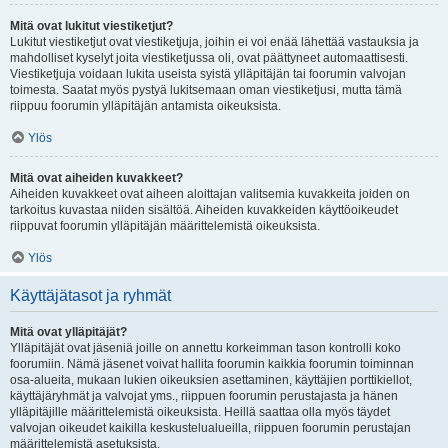
Mitä ovat lukitut viestiketjut?
Lukitut viestiketjut ovat viestiketjuja, joihin ei voi enää lähettää vastauksia ja
mahdolliset kyselyt joita viestiketjussa oli, ovat päättyneet automaattisesti.
Viestiketjuja voidaan lukita useista syistä ylläpitäjän tai foorumin valvojan
toimesta. Saatat myös pystyä lukitsemaan oman viestiketjusi, mutta tämä
riippuu foorumin ylläpitäjän antamista oikeuksista.
Ylös
Mitä ovat aiheiden kuvakkeet?
Aiheiden kuvakkeet ovat aiheen aloittajan valitsemia kuvakkeita joiden on
tarkoitus kuvastaa niiden sisältöä. Aiheiden kuvakkeiden käyttöoikeudet
riippuvat foorumin ylläpitäjän määrittelemistä oikeuksista.
Ylös
Käyttäjätasot ja ryhmät
Mitä ovat ylläpitäjät?
Ylläpitäjät ovat jäseniä joille on annettu korkeimman tason kontrolli koko
foorumiin. Nämä jäsenet voivat hallita foorumin kaikkia foorumin toiminnan
osa-alueita, mukaan lukien oikeuksien asettaminen, käyttäjien porttikiellot,
käyttäjäryhmät ja valvojat yms., riippuen foorumin perustajasta ja hänen
ylläpitäjille määrittelemistä oikeuksista. Heillä saattaa olla myös täydet
valvojan oikeudet kaikilla keskustelualueilla, riippuen foorumin perustajan
määrittelemistä asetuksista.