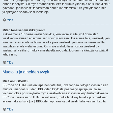
Foorumin ylläpitäjä on päättänyt, että viestit kyseiselle alueelle tulee tarkastaa
ennen lähetystä. On myös mahdollista, että foorumin ylläpitäjä on siirtänyt sinut
ryhmään, jonka viestit tarkistetaan ennen lähettämistä. Ota yhteyttä foorumin
ylläpitäjään saadaksesi lisätietoja.
Ylös
Miten tönäisen viestiketjuani?
Klikkaamalla “Tönaise viestiä” -linkkiä, kun katselet sitä, voit “tönäistä”
viestiketjua alueen ensimmäisen sivun yläosaan. Jos et näe tätä, viestiketjujen
tönäiseminen ei ole sallittua tai aika joka viestiketjujen tönäisemisen välillä
vaaditaan ei ole vielä kulunut. On myös mahdollista nostaa viestiketjua
vastaamalla siihen, mutta varmista että noudatat foorumin sääntöjä jos päätät
tehdä niin.
Ylös
Muotoilu ja aiheiden tyypit
Mikä on BBCode?
BBCode on HTML-kielen tapainen toteutus, joka tarjoaa tiettyjen viestin osien
muotoilumahdollisuuden. BBCoden käytöstä päättää ylläpitäjä, mutta se
voidaan ottaa pois käytöstä myös viestikohtaisesti viestin kirjoituslomakkeella.
BBCode itsessään on HTML:n kaltainen, mutta tagit käyttävät < ja > merkkien
sijaan hakasulkuja [ ja ]. BBCoden oppaan löydät viestinlähetyssivun kautta.
Ylös