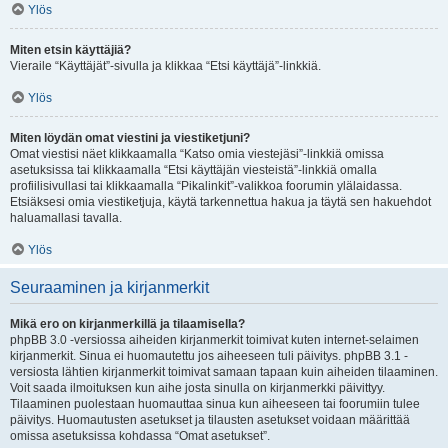
Ylös
Miten etsin käyttäjiä?
Vieraile “Käyttäjät”-sivulla ja klikkaa “Etsi käyttäjä”-linkkiä.
Ylös
Miten löydän omat viestini ja viestiketjuni?
Omat viestisi näet klikkaamalla “Katso omia viestejäsi”-linkkiä omissa
asetuksissa tai klikkaamalla “Etsi käyttäjän viesteistä”-linkkiä omalla
profiilisivullasi tai klikkaamalla “Pikalinkit”-valikkoa foorumin ylälaidassa.
Etsiäksesi omia viestiketjuja, käytä tarkennettua hakua ja täytä sen hakuehdot
haluamallasi tavalla.
Ylös
Seuraaminen ja kirjanmerkit
Mikä ero on kirjanmerkillä ja tilaamisella?
phpBB 3.0 -versiossa aiheiden kirjanmerkit toimivat kuten internet-selaimen
kirjanmerkit. Sinua ei huomautettu jos aiheeseen tuli päivitys. phpBB 3.1 -
versiosta lähtien kirjanmerkit toimivat samaan tapaan kuin aiheiden tilaaminen.
Voit saada ilmoituksen kun aihe josta sinulla on kirjanmerkki päivittyy.
Tilaaminen puolestaan huomauttaa sinua kun aiheeseen tai foorumiin tulee
päivitys. Huomautusten asetukset ja tilausten asetukset voidaan määrittää
omissa asetuksissa kohdassa “Omat asetukset”.