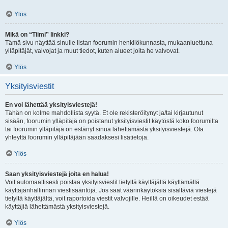
Ylös
Mikä on “Tiimi” linkki?
Tämä sivu näyttää sinulle listan foorumin henkilökunnasta, mukaanluettuna
ylläpitäjät, valvojat ja muut tiedot, kuten alueet joita he valvovat.
Ylös
Yksityisviestit
En voi lähettää yksityisviestejä!
Tähän on kolme mahdollista syytä. Et ole rekisteröitynyt ja/tai kirjautunut
sisään, foorumin ylläpitäjä on poistanut yksityisviestit käytöstä koko foorumilta
tai foorumin ylläpitäjä on estänyt sinua lähettämästä yksityisviestejä. Ota
yhteyttä foorumin ylläpitäjään saadaksesi lisätietoja.
Ylös
Saan yksityisviestejä joita en halua!
Voit automaattisesti poistaa yksityisviestit tietyltä käyttäjältä käyttämällä
käyttäjänhallinnan viestisääntöjä. Jos saat väärinkäytöksiä sisältäviä viestejä
tietyltä käyttäjältä, voit raportoida viestit valvojille. Heillä on oikeudet estää
käyttäjiä lähettämästä yksityisviestejä.
Ylös