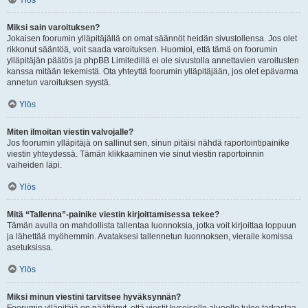
Ylös
Miksi sain varoituksen?
Jokaisen foorumin ylläpitäjällä on omat säännöt heidän sivustollensa. Jos olet
rikkonut sääntöä, voit saada varoituksen. Huomioi, että tämä on foorumin
ylläpitäjän päätös ja phpBB Limitedillä ei ole sivustolla annettavien varoitusten
kanssa mitään tekemistä. Ota yhteyttä foorumin ylläpitäjään, jos olet epävarma
annetun varoituksen syystä.
Ylös
Miten ilmoitan viestin valvojalle?
Jos foorumin ylläpitäjä on sallinut sen, sinun pitäisi nähdä raportointipainike
viestin yhteydessä. Tämän klikkaaminen vie sinut viestin raportoinnin
vaiheiden läpi.
Ylös
Mitä “Tallenna”-painike viestin kirjoittamisessa tekee?
Tämän avulla on mahdollista tallentaa luonnoksia, jotka voit kirjoittaa loppuun
ja lähettää myöhemmin. Avataksesi tallennetun luonnoksen, vieraile komissa
asetuksissa.
Ylös
Miksi minun viestini tarvitsee hyväksynnän?