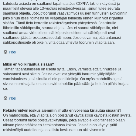
kahdesta asiasta on saattanut tapahtua. Jos COPPA-tuki on käytössä ja
määrittelit olevasi alle 13-vuotias rekisteröityessäsi, sinun tulee seurata
saamiasi ohjeita. Jotkut foorumit vaativat myös uusien tunnusten aktivoinnin
joko sinun itsesi toimesta tai ylläpitäjän toimesta ennen kuin voit kirjautua
sisään. Tämä tieto kerrottiin rekisteröitymisen yhteydessä. Jos sinulle
lähetettiin sähköpostia, seuraa ohjeita. Jos et saanut sähköpostia, olet
saattanut antaa virheellisen sähköpostiosoitteen tai sähköpostit ovat
saattaneet jäädä roskapostisuodattimeen. Jos olet varma, että antamasi
sähköpostiosoite oli oikein, yritä ottaa yhteyttä foorumin ylläpitäjään.
Ylös
Miksi en voi kirjautua sisään?
Tämän tapahtumiseen on useita syitä. Ensin, varmista että tunnuksesi ja
salasanasi ovat oikein. Jos ne ovat, ota yhteyttä foorumin ylläpitäjään
varmistaaksesi, että sinulla ei ole porttikieltoja. On myös mahdollista, että
sivuston omistajalla on asetusvirhe heidän päässään ja heidän pitäisi korjata
se.
Ylös
Rekisteröidyin joskus aiemmin, mutta en voi enää kirjautua sisään?!
On mahdollista, että ylläpitäjä on poistanut käyttäjätilisi käytöstä jostain syystä.
Useat foorumit myös poistavat käyttäjiä, jotka eivät ole kirjoittaneet pitkään
aikaan pienentääkseen tietokantansa kokoa. Jos näin on käynyt, yritä
rekisteröityä uudelleen ja osallistu keskusteluun aktiivisemmin.