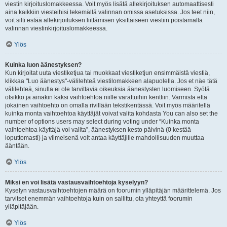
viestin kirjoituslomakkeessa. Voit myös lisätä allekirjoituksen automaattisesti
aina kaikkiin viesteihisi tekemällä valinnan omissa asetuksissa. Jos teet niin,
voit silti estää allekirjoituksen liittämisen yksittäiseen viestiin poistamalla
valinnan viestinkirjoituslomakkeessa.
Ylös
Kuinka luon äänestyksen?
Kun kirjoitat uuta viestiketjua tai muokkaat viestiketjun ensimmäistä viestiä,
klikkaa "Luo äänestys"-välilehteä viestilomakkeen alapuolella. Jos et näe tätä
välilehteä, sinulla ei ole tarvittavia oikeuksia äänestysten luomiseen. Syötä
otsikko ja ainakin kaksi vaihtoehtoa niille varattuihin kenttiin. Varmista että
jokainen vaihtoehto on omalla rivillään tekstikentässä. Voit myös määritellä
kuinka monta vaihtoehtoa käyttäjät voivat valita kohdasta You can also set the
number of options users may select during voting under “Kuinka monta
vaihtoehtoa käyttäjä voi valita”, äänestyksen kesto päivinä (0 kestää
loputtomasti) ja viimeisenä voit antaa käyttäjille mahdollisuuden muuttaa
ääntään.
Ylös
Miksi en voi lisätä vastausvaihtoehtoja kyselyyn?
Kyselyn vastausvaihtoehtojen määrä on foorumin ylläpitäjän määrittelemä. Jos
tarvitset enemmän vaihtoehtoja kuin on sallittu, ota yhteyttä foorumin
ylläpitäjään.
Ylös