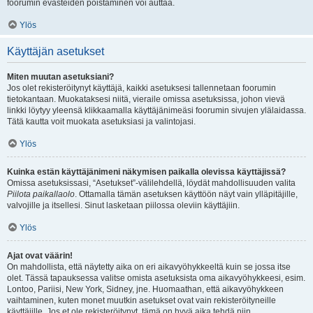
foorumin evästeiden poistaminen voi auttaa.
Ylös
Käyttäjän asetukset
Miten muutan asetuksiani?
Jos olet rekisteröitynyt käyttäjä, kaikki asetuksesi tallennetaan foorumin
tietokantaan. Muokataksesi niitä, vieraile omissa asetuksissa, johon vievä
linkki löytyy yleensä klikkaamalla käyttäjänimeäsi foorumin sivujen ylälaidassa.
Tätä kautta voit muokata asetuksiasi ja valintojasi.
Ylös
Kuinka estän käyttäjänimeni näkymisen paikalla olevissa käyttäjissä?
Omissa asetuksissasi, “Asetukset”-välilehdellä, löydät mahdollisuuden valita
Piilota paikallaolo
. Ottamalla tämän asetuksen käyttöön näyt vain ylläpitäjille,
valvojille ja itsellesi. Sinut lasketaan piilossa oleviin käyttäjiin.
Ylös
Ajat ovat väärin!
On mahdollista, että näytetty aika on eri aikavyöhykkeeltä kuin se jossa itse
olet. Tässä tapauksessa valitse omista asetuksista oma aikavyöhykkeesi, esim.
Lontoo, Pariisi, New York, Sidney, jne. Huomaathan, että aikavyöhykkeen
vaihtaminen, kuten monet muutkin asetukset ovat vain rekisteröityneille
käyttäjille. Jos et ole rekisteröitynyt, tämä on hyvä aika tehdä niin.