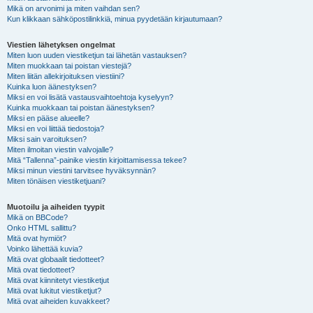
Mikä on arvonimi ja miten vaihdan sen?
Kun klikkaan sähköpostilinkkiä, minua pyydetään kirjautumaan?
Viestien lähetyksen ongelmat
Miten luon uuden viestiketjun tai lähetän vastauksen?
Miten muokkaan tai poistan viestejä?
Miten liitän allekirjoituksen viestiini?
Kuinka luon äänestyksen?
Miksi en voi lisätä vastausvaihtoehtoja kyselyyn?
Kuinka muokkaan tai poistan äänestyksen?
Miksi en pääse alueelle?
Miksi en voi liittää tiedostoja?
Miksi sain varoituksen?
Miten ilmoitan viestin valvojalle?
Mitä “Tallenna”-painike viestin kirjoittamisessa tekee?
Miksi minun viestini tarvitsee hyväksynnän?
Miten tönäisen viestiketjuani?
Muotoilu ja aiheiden tyypit
Mikä on BBCode?
Onko HTML sallittu?
Mitä ovat hymiöt?
Voinko lähettää kuvia?
Mitä ovat globaalit tiedotteet?
Mitä ovat tiedotteet?
Mitä ovat kiinnitetyt viestiketjut
Mitä ovat lukitut viestiketjut?
Mitä ovat aiheiden kuvakkeet?