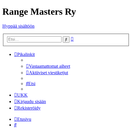
Range Masters Ry
Hyppää sisältöön
Tarkennettu
Etsi
haku
Pikalinkit
Vastaamattomat aiheet
Aktiiviset viestiketjut
Etsi
UKK
Kirjaudu sisään
Rekisteröidy
Etusivu
Etsi