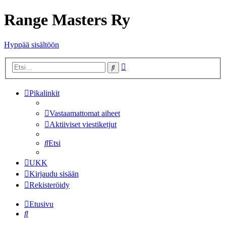
Range Masters Ry
Hyppää sisältöön
Tarkennettu
Etsi
haku
Pikalinkit
Vastaamattomat aiheet
Aktiiviset viestiketjut
Etsi
UKK
Kirjaudu sisään
Rekisteröidy
Etusivu
Etsi