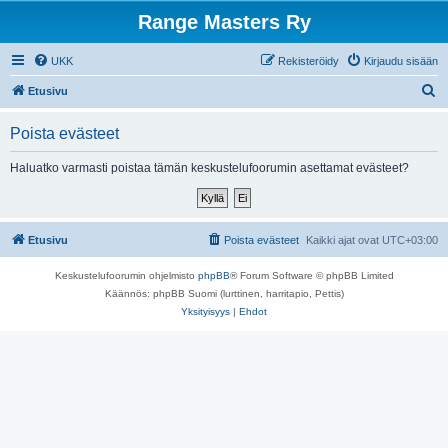
Range Masters Ry
UKK
Rekisteröidy
Kirjaudu sisään
E
Etusivu
t
Poista evästeet
s
i
Haluatko varmasti poistaa tämän keskustelufoorumin asettamat evästeet?
Etusivu
Poista evästeet
Kaikki ajat ovat
UTC+03:00
Keskustelufoorumin ohjelmisto
phpBB
® Forum Software © phpBB Limited
Käännös: phpBB Suomi (lurttinen, harritapio, Pettis)
Yksityisyys
|
Ehdot