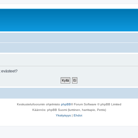
 evästeet?
Keskustelufoorumin ohjelmisto
phpBB
® Forum Software © phpBB Limited
Käännös: phpBB Suomi (lurttinen, harritapio, Pettis)
Yksityisyys
|
Ehdot