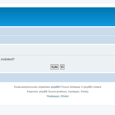
 evästeet?
Keskustelufoorumin ohjelmisto
phpBB
® Forum Software © phpBB Limited
Käännös: phpBB Suomi (lurttinen, harritapio, Pettis)
Yksityisyys
|
Ehdot