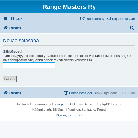
Range Masters Ry
UKK
Rekisteröidy
Kirjaudu sisään
E
Etusivu
t
Nollaa salasana
s
i
Sähköposti:
Tämän täytyy olla tiliisi liitetty sähköpostiosoite. Jos et ole vaihtanut sitä profiilistasi, se
on sähköpostiosoite, jonka annoit rekisteröinnin yhteydessä.
Etusivu
Poista evästeet
Kaikki ajat ovat
UTC+03:00
Keskustelufoorumin ohjelmisto
phpBB
® Forum Software © phpBB Limited
Käännös: phpBB Suomi (lurttinen, harritapio, Pettis)
Yksityisyys
|
Ehdot