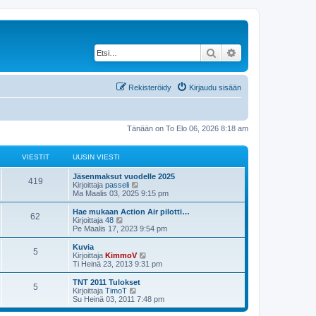
Etsi
Tarkennettu haku
Rekisteröidy
Kirjaudu sisään
Tänään on To Elo 06, 2026 8:18 am
VIESTIT
UUSIN VIESTI
U
Jäsenmaksut vuodelle 2025
V
419
u
N
Kirjoittaja
passeli
s
ä
Ma Maalis 03, 2025 9:15 pm
i
i
y
n
t
U
Hae mukaan Action Air pilotti…
V
62
e
v
ä
u
N
Kirjoittaja
48
i
u
s
ä
Pe Maalis 17, 2023 9:54 pm
i
s
e
u
i
y
s
s
n
t
U
Kuvia
V
5
e
t
i
t
v
ä
u
N
Kirjoittaja
KimmoV
i
n
i
u
s
ä
Ti Heinä 23, 2013 9:31 pm
i
v
s
e
u
i
i
y
i
s
s
n
t
U
TNT 2011 Tulokset
V
e
5
e
t
i
t
v
ä
t
u
N
Kirjoittaja
TimoT
s
i
n
i
u
s
ä
Su Heinä 03, 2011 7:48 pm
t
i
v
s
e
u
i
i
y
i
i
s
s
n
t