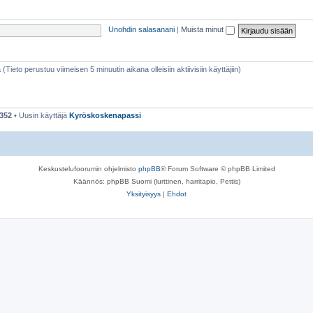
h
e
e
t
Unohdin salasanani
|
Muista minut
e
t
 (Tieto perustuu viimeisen 5 minuutin aikana olleisiin aktiivisiin käyttäjiin)
352
• Uusin käyttäjä
Kyröskoskenapassi
Keskustelufoorumin ohjelmisto
phpBB
® Forum Software © phpBB Limited
Käännös: phpBB Suomi (lurttinen, harritapio, Pettis)
Yksityisyys
|
Ehdot