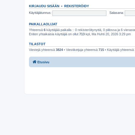
KIRJAUDU SISÄÄN
•
REKISTERÖIDY
Käyttäjätunnus:
Salasana:
PAIKALLAOLIJAT
Yhteensä
6
käyttäjää paikalla :: 0 rekisteröitynyttä, 0 piilossa ja 6 vierasta
Eniten yhtaikaisia käyttäjiä on ollut
713
kpl, Ma Huhti 20, 2026 3:29 pm
TILASTOT
Viestejä yhteensä
3824
• Viestiketjuja yhteensä
715
• Käyttäjiä yhteensä
Etusivu