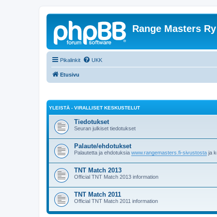
Range Masters Ry
Pikalinkit
UKK
Etusivu
YLEISTÄ - VIRALLISET KESKUSTELUT
Tiedotukset
Seuran julkiset tiedotukset
Palaute/ehdotukset
Palautetta ja ehdotuksia
www.rangemasters.fi-sivustosta
ja k
TNT Match 2013
Official TNT Match 2013 information
TNT Match 2011
Official TNT Match 2011 information