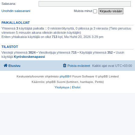
Salasana:
Unohdin salasanani
Muista minut
PAIKALLAOLIJAT
Yhteensä
3
käyttäjää paikalla :: 0 rekisteröitynyttä, 0 piilossa ja 3 vierasta (Tieto perustuu
viimeisen 5 minuutin aikana olleisiin aktiivisiin käyttäjiin)
Eniten yhtaikaisia käyttäjiä on ollut
713
kpl, Ma Huhti 20, 2026 3:29 pm
TILASTOT
Viestejä yhteensä
3824
• Viestiketjuja yhteensä
715
• Käyttäjiä yhteensä
352
• Uusin
käyttäjä
Kyröskoskenapassi
Etusivu
Poista evästeet
Kaikki ajat ovat
UTC+03:00
Keskustelufoorumin ohjelmisto
phpBB
® Forum Software © phpBB Limited
Käännös: phpBB Suomi (lurttinen, harritapio, Pettis)
Yksityisyys
|
Ehdot