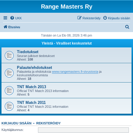
Range Masters Ry
UKK
Rekisteröidy
Kirjaudu sisään
E
Etusivu
t
Tänään on La Elo 08, 2026 3:46 pm
s
Yleistä - Viralliset keskustelut
i
Tiedotukset
Seuran julkiset tiedotukset
Aiheet:
108
Palaute/ehdotukset
Palautetta ja ehdotuksia
www.rangemasters.fi-sivustosta
ja
keskustelufoorumista
Aiheet:
18
TNT Match 2013
Official TNT Match 2013 information
Aiheet:
5
TNT Match 2011
Official TNT Match 2011 information
Aiheet:
4
KIRJAUDU SISÄÄN
•
REKISTERÖIDY
Käyttäjätunnus: