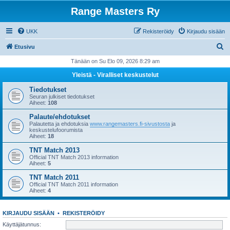
Range Masters Ry
UKK
Rekisteröidy
Kirjaudu sisään
E
Etusivu
t
Tänään on Su Elo 09, 2026 8:29 am
s
Yleistä - Viralliset keskustelut
i
Tiedotukset
Seuran julkiset tiedotukset
Aiheet:
108
Palaute/ehdotukset
Palautetta ja ehdotuksia
www.rangemasters.fi-sivustosta
ja
keskustelufoorumista
Aiheet:
18
TNT Match 2013
Official TNT Match 2013 information
Aiheet:
5
TNT Match 2011
Official TNT Match 2011 information
Aiheet:
4
KIRJAUDU SISÄÄN
•
REKISTERÖIDY
Käyttäjätunnus: