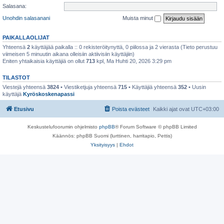
Salasana:
Unohdin salasanani
Muista minut
PAIKALLAOLIJAT
Yhteensä
2
käyttäjää paikalla :: 0 rekisteröitynyttä, 0 piilossa ja 2 vierasta (Tieto perustuu
viimeisen 5 minuutin aikana olleisiin aktiivisiin käyttäjiin)
Eniten yhtaikaisia käyttäjiä on ollut
713
kpl, Ma Huhti 20, 2026 3:29 pm
TILASTOT
Viestejä yhteensä
3824
• Viestiketjuja yhteensä
715
• Käyttäjiä yhteensä
352
• Uusin
käyttäjä
Kyröskoskenapassi
Etusivu
Poista evästeet
Kaikki ajat ovat
UTC+03:00
Keskustelufoorumin ohjelmisto
phpBB
® Forum Software © phpBB Limited
Käännös: phpBB Suomi (lurttinen, harritapio, Pettis)
Yksityisyys
|
Ehdot