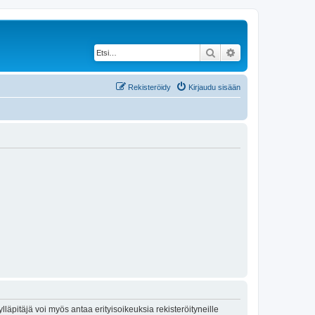
Etsi
Tarkennettu haku
Rekisteröidy
Kirjaudu sisään
lläpitäjä voi myös antaa erityisoikeuksia rekisteröityneille