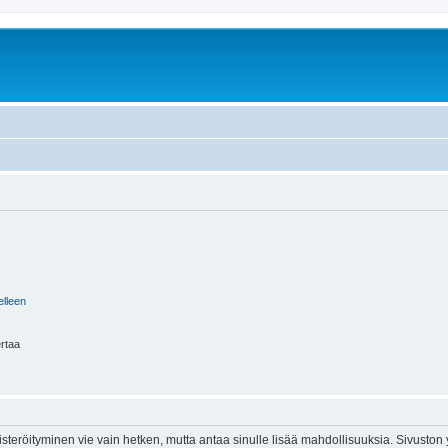
elleen
ertaa
isteröityminen vie vain hetken, mutta antaa sinulle lisää mahdollisuuksia. Sivuston y