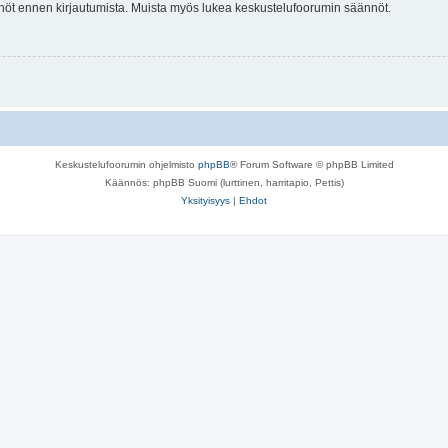
tännöt ennen kirjautumista. Muista myös lukea keskustelufoorumin säännöt.
Keskustelufoorumin ohjelmisto
phpBB
® Forum Software © phpBB Limited
Käännös: phpBB Suomi (lurttinen, harritapio, Pettis)
Yksityisyys
|
Ehdot