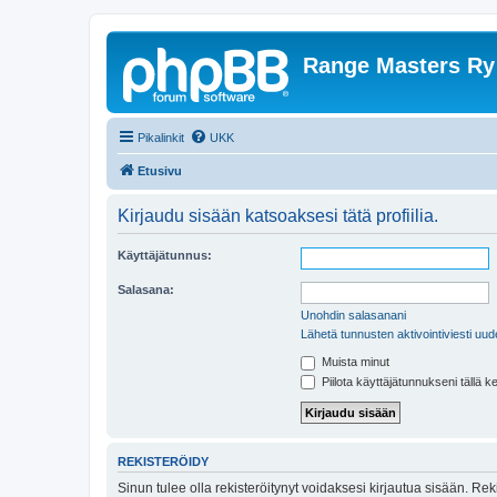
Range Masters Ry
Pikalinkit
UKK
Etusivu
Kirjaudu sisään katsoaksesi tätä profiilia.
Käyttäjätunnus:
Salasana:
Unohdin salasanani
Lähetä tunnusten aktivointiviesti uud
Muista minut
Piilota käyttäjätunnukseni tällä k
REKISTERÖIDY
Sinun tulee olla rekisteröitynyt voidaksesi kirjautua sisään. Rek