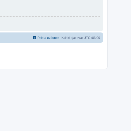
Poista evästeet
Kaikki ajat ovat
UTC+03:00