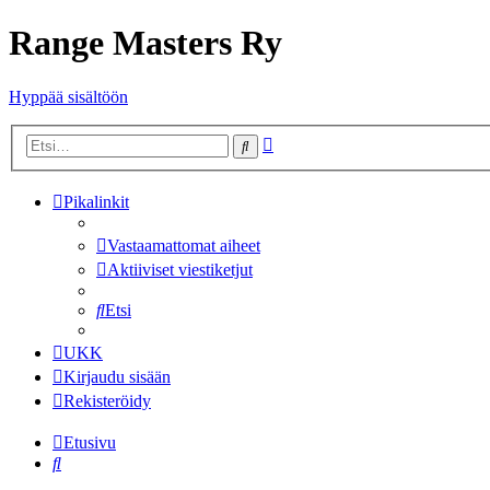
Range Masters Ry
Hyppää sisältöön
Tarkennettu
Etsi
haku
Pikalinkit
Vastaamattomat aiheet
Aktiiviset viestiketjut
Etsi
UKK
Kirjaudu sisään
Rekisteröidy
Etusivu
Etsi