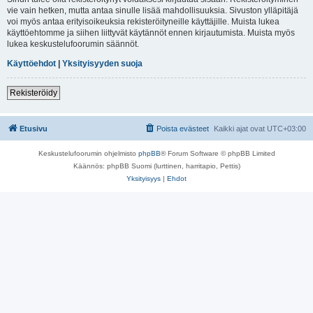
vie vain hetken, mutta antaa sinulle lisää mahdollisuuksia. Sivuston ylläpitäjä
voi myös antaa erityisoikeuksia rekisteröityneille käyttäjille. Muista lukea
käyttöehtomme ja siihen liittyvät käytännöt ennen kirjautumista. Muista myös
lukea keskustelufoorumin säännöt.
Käyttöehdot
|
Yksityisyyden suoja
Rekisteröidy
Etusivu
Poista evästeet
Kaikki ajat ovat
UTC+03:00
Keskustelufoorumin ohjelmisto
phpBB
® Forum Software © phpBB Limited
Käännös: phpBB Suomi (lurttinen, harritapio, Pettis)
Yksityisyys
|
Ehdot