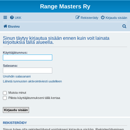
Range Masters Ry
UKK
Rekisteröidy
Kirjaudu sisään
E
Etusivu
t
Sinun täytyy kirjautua sisään ennen kuin voit lainata
s
kirjoituksia tällä alueella.
i
Käyttäjätunnus:
Salasana:
Unohdin salasanani
Lähetä tunnusten aktivointiviesti uudelleen
Muista minut
Piilota käyttäjätunnukseni tällä kertaa
REKISTERÖIDY
Sinun tulee olla rekisteröitynyt voidaksesi kirjautua sisään. Rekisteröityminen