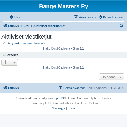
Range Masters Ry
UKK
Rekisteröidy
Kirjaudu sisään
E
Etusivu
Etsi
Aktiiviset viestiketjut
t
Aktiiviset viestiketjut
s
Siirry tarkennettuun hakuun
i
Haku löysi 0 tulosta • Sivu
1
/
1
Ei löytynyt.
Haku löysi 0 tulosta • Sivu
1
/
1
Hyppää
Etusivu
Poista evästeet
Kaikki ajat ovat
UTC+03:00
Keskustelufoorumin ohjelmisto
phpBB
® Forum Software © phpBB Limited
Käännös: phpBB Suomi (lurttinen, harritapio, Pettis)
Yksityisyys
|
Ehdot