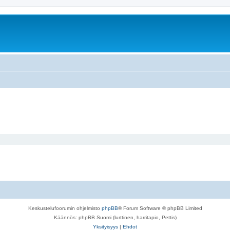
Keskustelufoorumin ohjelmisto
phpBB
® Forum Software © phpBB Limited
Käännös: phpBB Suomi (lurttinen, harritapio, Pettis)
Yksityisyys
|
Ehdot