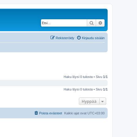
Etsi
Tarkennettu haku
Rekisteröidy
Kirjaudu sisään
Haku löysi 0 tulosta • Sivu
1
/
1
Haku löysi 0 tulosta • Sivu
1
/
1
Hyppää
Poista evästeet
Kaikki ajat ovat
UTC+03:00