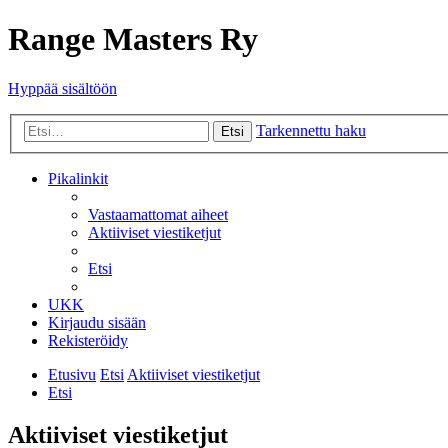
Range Masters Ry
Hyppää sisältöön
Tarkennettu haku
Etsi
Pikalinkit
Vastaamattomat aiheet
Aktiiviset viestiketjut
Etsi
UKK
Kirjaudu sisään
Rekisteröidy
Etusivu
Etsi
Aktiiviset viestiketjut
Etsi
Aktiiviset viestiketjut