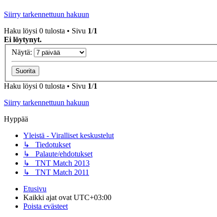
Siirry tarkennettuun hakuun
Haku löysi 0 tulosta • Sivu
1
/
1
Ei löytynyt.
Näytä:
Haku löysi 0 tulosta • Sivu
1
/
1
Siirry tarkennettuun hakuun
Hyppää
Yleistä - Viralliset keskustelut
↳ Tiedotukset
↳ Palaute/ehdotukset
↳ TNT Match 2013
↳ TNT Match 2011
Etusivu
Kaikki ajat ovat
UTC+03:00
Poista evästeet