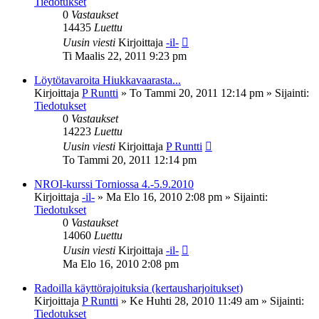
Tiedotukset
0
Vastaukset
14435
Luettu
Uusin viesti
Kirjoittaja
-il-
Ti Maalis 22, 2011 9:23 pm
Löytötavaroita Hiukkavaarasta...
Kirjoittaja
P Runtti
»
To Tammi 20, 2011 12:14 pm
» Sijainti:
Tiedotukset
0
Vastaukset
14223
Luettu
Uusin viesti
Kirjoittaja
P Runtti
To Tammi 20, 2011 12:14 pm
NROI-kurssi Torniossa 4.-5.9.2010
Kirjoittaja
-il-
»
Ma Elo 16, 2010 2:08 pm
» Sijainti:
Tiedotukset
0
Vastaukset
14060
Luettu
Uusin viesti
Kirjoittaja
-il-
Ma Elo 16, 2010 2:08 pm
Radoilla käyttörajoituksia (kertausharjoitukset)
Kirjoittaja
P Runtti
»
Ke Huhti 28, 2010 11:49 am
» Sijainti:
Tiedotukset