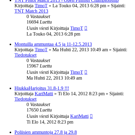
TNT Pistol Match 2013 - Open Finnish Championship
Kirjoittaja
TimoT
»
La Touko 04, 2013 6:28 pm
» Sijainti:
TNT Match 2013
0
Vastaukset
16694
Luettu
Uusin viesti
Kirjoittaja
TimoT
La Touko 04, 2013 6:28 pm
Montuilla ammuntaa 4.5 ja 11-12.5.2013
Kirjoittaja
TimoT
»
Ma Huhti 22, 2013 10:49 am
» Sijainti:
Tiedotukset
0
Vastaukset
15967
Luettu
Uusin viesti
Kirjoittaja
TimoT
Ma Huhti 22, 2013 10:49 am
HiukkaHarjoitus 31.8-1.9 !!!
Kirjoittaja
KariMatti
»
Ti Elo 14, 2012 8:23 pm
» Sijainti:
Tiedotukset
0
Vastaukset
17650
Luettu
Uusin viesti
Kirjoittaja
KariMatti
Ti Elo 14, 2012 8:23 pm
Poliisien ammuntoja 27.8 ja 29.8