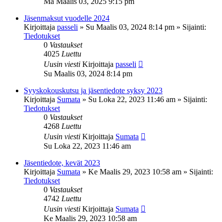
Ma Maalis 03, 2025 9:15 pm
Jäsenmaksut vuodelle 2024
Kirjoittaja
passeli
»
Su Maalis 03, 2024 8:14 pm
» Sijainti:
Tiedotukset
0
Vastaukset
4025
Luettu
Uusin viesti
Kirjoittaja
passeli
Su Maalis 03, 2024 8:14 pm
Syyskokouskutsu ja jäsentiedote syksy 2023
Kirjoittaja
Sumata
»
Su Loka 22, 2023 11:46 am
» Sijainti:
Tiedotukset
0
Vastaukset
4268
Luettu
Uusin viesti
Kirjoittaja
Sumata
Su Loka 22, 2023 11:46 am
Jäsentiedote, kevät 2023
Kirjoittaja
Sumata
»
Ke Maalis 29, 2023 10:58 am
» Sijainti:
Tiedotukset
0
Vastaukset
4742
Luettu
Uusin viesti
Kirjoittaja
Sumata
Ke Maalis 29, 2023 10:58 am