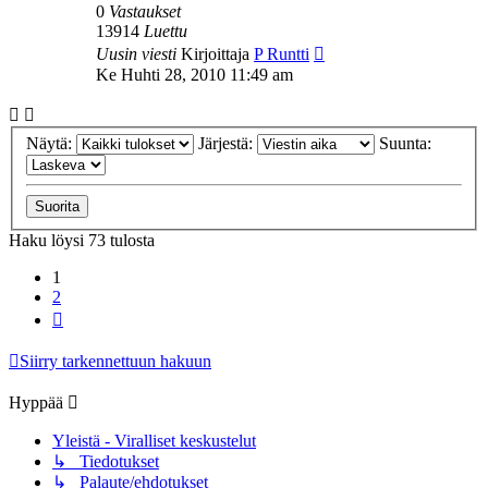
0
Vastaukset
13914
Luettu
Uusin viesti
Kirjoittaja
P Runtti
Ke Huhti 28, 2010 11:49 am
Näytä:
Järjestä:
Suunta:
Haku löysi 73 tulosta
1
2
Seuraava
Siirry tarkennettuun hakuun
Hyppää
Yleistä - Viralliset keskustelut
↳ Tiedotukset
↳ Palaute/ehdotukset