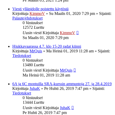
Pe Maalis 05, 2021 1:24 pm
Viesti ylläpidolle poistettu käytöstä
Kirjoittaja
KimmoV
»
Su Maalis 01, 2020 7:29 pm
» Sijainti:
Palaute/ehdotukset
0
Vastaukset
12572
Luettu
Uusin viesti
Kirjoittaja
KimmoV
Su Maalis 01, 2020 7:29 pm
Hiukkavaarassa 4.7. klo 15-20 radat kiinni
Kirjoittaja
MrQuis
»
Ma Heinä 01, 2019 11:28 am
» Sijainti:
Tiedotukset
0
Vastaukset
13480
Luettu
Uusin viesti
Kirjoittaja
MrQuis
Ma Heinä 01, 2019 11:28 am
6A ja 6C montuilla SRA-kurssin ammuntoja 27. ja 28.4.2019
Kirjoittaja
JuhaK
»
Pe Huhti 26, 2019 7:47 pm
» Sijainti:
Tiedotukset
0
Vastaukset
13444
Luettu
Uusin viesti
Kirjoittaja
JuhaK
Pe Huhti 26, 2019 7:47 pm