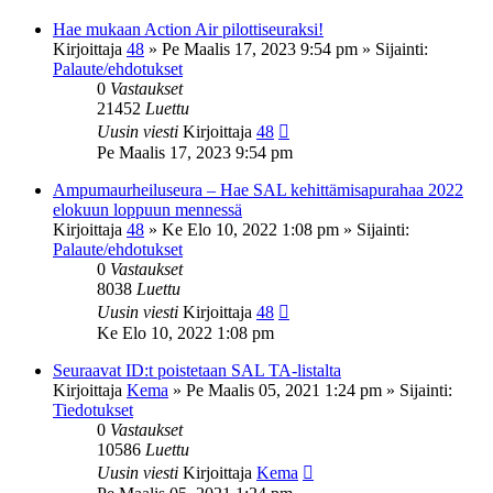
Hae mukaan Action Air pilottiseuraksi!
Kirjoittaja
48
»
Pe Maalis 17, 2023 9:54 pm
» Sijainti:
Palaute/ehdotukset
0
Vastaukset
21452
Luettu
Uusin viesti
Kirjoittaja
48
Pe Maalis 17, 2023 9:54 pm
Ampumaurheiluseura – Hae SAL kehittämisapurahaa 2022
elokuun loppuun mennessä
Kirjoittaja
48
»
Ke Elo 10, 2022 1:08 pm
» Sijainti:
Palaute/ehdotukset
0
Vastaukset
8038
Luettu
Uusin viesti
Kirjoittaja
48
Ke Elo 10, 2022 1:08 pm
Seuraavat ID:t poistetaan SAL TA-listalta
Kirjoittaja
Kema
»
Pe Maalis 05, 2021 1:24 pm
» Sijainti:
Tiedotukset
0
Vastaukset
10586
Luettu
Uusin viesti
Kirjoittaja
Kema