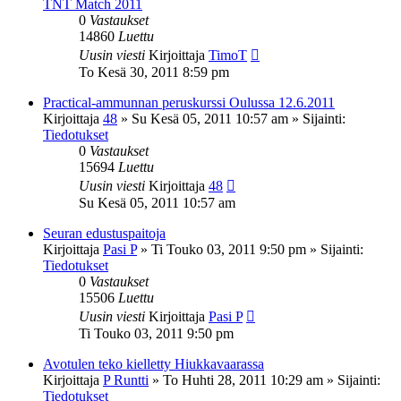
TNT Match 2011
0
Vastaukset
14860
Luettu
Uusin viesti
Kirjoittaja
TimoT
To Kesä 30, 2011 8:59 pm
Practical-ammunnan peruskurssi Oulussa 12.6.2011
Kirjoittaja
48
»
Su Kesä 05, 2011 10:57 am
» Sijainti:
Tiedotukset
0
Vastaukset
15694
Luettu
Uusin viesti
Kirjoittaja
48
Su Kesä 05, 2011 10:57 am
Seuran edustuspaitoja
Kirjoittaja
Pasi P
»
Ti Touko 03, 2011 9:50 pm
» Sijainti:
Tiedotukset
0
Vastaukset
15506
Luettu
Uusin viesti
Kirjoittaja
Pasi P
Ti Touko 03, 2011 9:50 pm
Avotulen teko kielletty Hiukkavaarassa
Kirjoittaja
P Runtti
»
To Huhti 28, 2011 10:29 am
» Sijainti:
Tiedotukset