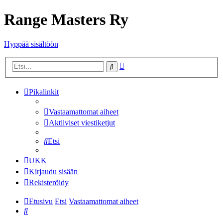
Range Masters Ry
Hyppää sisältöön
Tarkennettu
Etsi
haku
Pikalinkit
Vastaamattomat aiheet
Aktiiviset viestiketjut
Etsi
UKK
Kirjaudu sisään
Rekisteröidy
Etusivu
Etsi
Vastaamattomat aiheet
Etsi