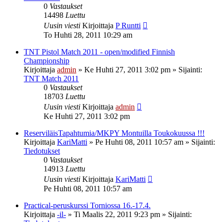
0
Vastaukset
14498
Luettu
Uusin viesti
Kirjoittaja
P Runtti
To Huhti 28, 2011 10:29 am
TNT Pistol Match 2011 - open/modified Finnish
Championship
Kirjoittaja
admin
»
Ke Huhti 27, 2011 3:02 pm
» Sijainti:
TNT Match 2011
0
Vastaukset
18703
Luettu
Uusin viesti
Kirjoittaja
admin
Ke Huhti 27, 2011 3:02 pm
ReserviläisTapahtumia/MKPY Montuilla Toukokuussa !!!
Kirjoittaja
KariMatti
»
Pe Huhti 08, 2011 10:57 am
» Sijainti:
Tiedotukset
0
Vastaukset
14913
Luettu
Uusin viesti
Kirjoittaja
KariMatti
Pe Huhti 08, 2011 10:57 am
Practical-peruskurssi Torniossa 16.-17.4.
Kirjoittaja
-il-
»
Ti Maalis 22, 2011 9:23 pm
» Sijainti: