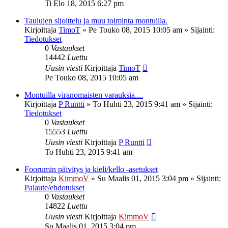
Ti Elo 18, 2015 6:27 pm
Taulujen sijoittelu ja muu toiminta montuilla.
Kirjoittaja
TimoT
»
Pe Touko 08, 2015 10:05 am
» Sijainti:
Tiedotukset
0
Vastaukset
14442
Luettu
Uusin viesti
Kirjoittaja
TimoT
Pe Touko 08, 2015 10:05 am
Montuilla viranomaisten varauksia....
Kirjoittaja
P Runtti
»
To Huhti 23, 2015 9:41 am
» Sijainti:
Tiedotukset
0
Vastaukset
15553
Luettu
Uusin viesti
Kirjoittaja
P Runtti
To Huhti 23, 2015 9:41 am
Foorumin päivitys ja kieli/kello -asetukset
Kirjoittaja
KimmoV
»
Su Maalis 01, 2015 3:04 pm
» Sijainti:
Palaute/ehdotukset
0
Vastaukset
14822
Luettu
Uusin viesti
Kirjoittaja
KimmoV
Su Maalis 01, 2015 3:04 pm