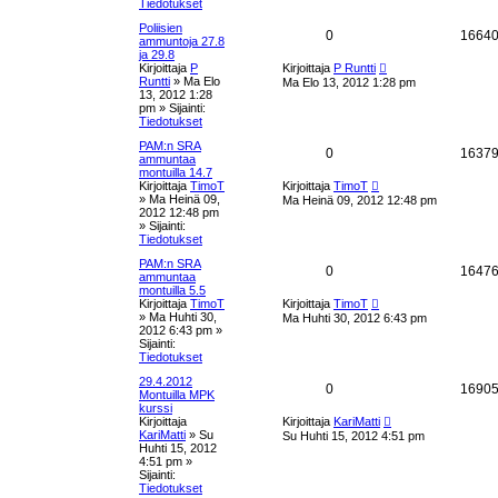
n
s
t
Tiedotukset
v
i
Poliisien
e
a
V
0
1664
e
ammuntoja 27.8
s
ja 29.8
t
u
a
U
t
Kirjoittaja
P
Kirjoittaja
P Runtti
u
i
Runtti
»
Ma Elo
Ma Elo 13, 2012 1:28 pm
k
s
s
13, 2012 1:28
i
pm
» Sijainti:
n
s
t
Tiedotukset
v
i
PAM:n SRA
e
a
V
0
1637
e
ammuntaa
s
montuilla 14.7
t
u
a
U
t
Kirjoittaja
TimoT
Kirjoittaja
TimoT
u
i
»
Ma Heinä 09,
Ma Heinä 09, 2012 12:48 pm
k
s
s
2012 12:48 pm
i
» Sijainti:
n
s
t
Tiedotukset
v
i
PAM:n SRA
e
a
V
0
1647
e
ammuntaa
s
montuilla 5.5
t
u
a
U
t
Kirjoittaja
TimoT
Kirjoittaja
TimoT
u
i
»
Ma Huhti 30,
Ma Huhti 30, 2012 6:43 pm
k
s
s
2012 6:43 pm
»
i
Sijainti:
n
s
t
Tiedotukset
v
i
29.4.2012
e
a
V
0
1690
e
Montuilla MPK
s
kurssi
t
u
a
U
t
Kirjoittaja
Kirjoittaja
KariMatti
u
i
KariMatti
»
Su
Su Huhti 15, 2012 4:51 pm
k
s
s
Huhti 15, 2012
i
4:51 pm
»
n
s
t
Sijainti:
v
Tiedotukset