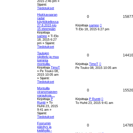
n
t
2015 2:46 pm
»
v
e
Sijainti:
i
Tiedotukset
a
e
t
s
Hiukkavaaran
u
V
0
1587
t
radat
i
käyttökiellossa
k
a
U
27.8.2015 klo
Kirjoittaja
sampo
u
15 eteenpäin
Ti Elo 18, 2015 6:27 pm
s
s
s
Kirjoittaja
i
sampo
»
Ti Elo
n
e
t
18, 2015 6:27
v
pm
» Sijainti:
i
Tiedotukset
t
a
e
s
Taulujen
u
V
0
1441
t
sijoittelu ja muu
i
toiminta
k
a
U
montuilla.
Kirjoittaja
TimoT
u
Kirjoittaja
TimoT
Pe Touko 08, 2015 10:05 am
s
s
s
»
Pe Touko 08,
i
2015 10:05 am
n
e
t
» Sijainti:
v
Tiedotukset
i
t
a
e
Montuilla
V
0
1552
s
viranomaisten
u
t
varauksia....
a
U
i
Kirjoittaja
P
Kirjoittaja
P Runtti
k
u
Runtti
»
To
To Huhti 23, 2015 9:41 am
s
s
Huhti 23, 2015
i
s
9:41 am
»
n
t
Sijainti:
v
e
Tiedotukset
i
a
e
Foorumin
t
V
0
1478
s
päivitys ja
u
t
kieli/kello -
a