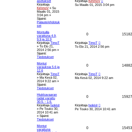
U
i
asetukset
Kirjoittaja
KimmoV
k
u
Kirjoittaja
Su Maalis 01, 2015 3:04 pm
s
s
KimmoV
»
Su
i
s
Maalis 01, 2015
n
t
3:04 pm
»
v
e
Sijainti:
i
Palaute/ehdotuk
a
e
set
t
s
u
t
Montuilla
V
0
1518
i
varattuna 4.9,
k
9.9 ja 10.9
a
U
Kirjoittaja
TimoT
Kirjoittaja
TimoT
u
s
»
To Elo 21,
To Elo 21, 2014 2:56 pm
s
s
2014 2:56 pm
»
i
e
Sijainti:
n
t
Tiedotukset
v
t
i
Montut
a
V
0
1488
e
varauksia 5.6 ja
s
12.6
u
a
U
t
Kirjoittaja
TimoT
Kirjoittaja
TimoT
u
i
»
Ma Kesä 02,
Ma Kesä 02, 2014 9:22 am
k
s
s
2014 9:22 am
»
i
Sijainti:
n
s
t
Tiedotukset
v
i
Hiukkavaaran
e
a
V
0
1592
e
radat varattu
s
30.5. - 1.6.
t
u
a
U
t
Kirjoittaja
heikkit
Kirjoittaja
heikkit
u
i
»
Pe Touko 30,
Pe Touko 30, 2014 10:41 am
k
s
s
2014 10:41 am
i
» Sijainti:
n
s
t
Tiedotukset
v
i
Montut
e
a
V
0
1545
e
varattuna