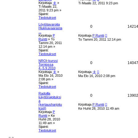
u
Kirjoittaja
-il-
»
Ti Maalis 22, 2011 9:23 pm
s
s
s
Ti Maalis 22,
i
2011 9:23 pm
»
n
e
t
Sijainti:
v
Tiedotukset
i
t
a
e
Löytötavaroita
V
0
1421
s
Hiukkavaarasta
u
t
...
a
U
i
Kirjoittaja
P
Kirjoittaja
P Runtti
k
u
Runtti
»
To
To Tammi 20, 2011 12:14 pm
s
s
Tammi 20, 2011
i
s
12:14 pm
»
n
t
Sijainti:
v
e
Tiedotukset
i
a
e
NROI-kurssi
t
V
0
1404
s
Torniossa
u
t
4.-5.9.2010
a
U
i
Kirjoittaja
-il-
»
Kirjoittaja
-il-
k
u
Ma Elo 16, 2010
Ma Elo 16, 2010 2:08 pm
s
s
2:08 pm
»
i
s
Sijainti:
n
t
Tiedotukset
v
e
i
Radoilla
a
V
0
1390
e
käyttörajoituksi
t
s
a
u
a
U
t
(kertausharjoitu
Kirjoittaja
P Runtti
u
i
kset)
Ke Huhti 28, 2010 11:49 am
k
s
s
Kirjoittaja
P
i
Runtti
»
Ke
n
s
t
Huhti 28, 2010
v
11:49 am
»
i
e
Sijainti:
a
e
Tiedotukset
s
t
u
t