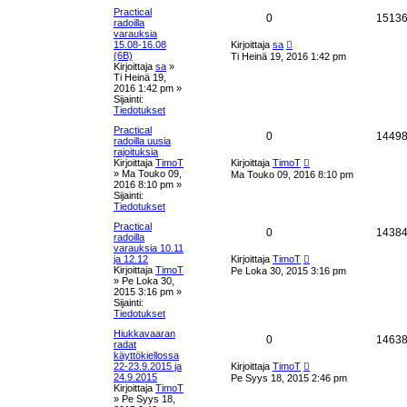
t
i
Practical
V
0
1513
k
radoilla
varauksia
a
U
s
15.08-16.08
Kirjoittaja
sa
u
(6B)
Ti Heinä 19, 2016 1:42 pm
s
s
e
Kirjoittaja
sa
»
i
Ti Heinä 19,
n
t
2016 1:42 pm
»
t
v
Sijainti:
i
Tiedotukset
a
e
s
Practical
u
V
0
1449
t
radoilla uusia
i
rajoituksia
k
a
U
Kirjoittaja
TimoT
Kirjoittaja
TimoT
u
»
Ma Touko 09,
Ma Touko 09, 2016 8:10 pm
s
s
s
2016 8:10 pm
»
i
Sijainti:
n
e
t
Tiedotukset
v
i
Practical
t
a
V
0
1438
e
radoilla
s
varauksia 10.11
u
a
U
t
ja 12.12
Kirjoittaja
TimoT
u
i
Kirjoittaja
TimoT
Pe Loka 30, 2015 3:16 pm
k
s
s
»
Pe Loka 30,
i
2015 3:16 pm
»
n
s
t
Sijainti:
v
Tiedotukset
i
e
a
e
Hiukkavaaran
V
0
1463
s
radat
t
u
t
käyttökiellossa
a
U
i
22-23.9.2015 ja
Kirjoittaja
TimoT
k
u
24.9.2015
Pe Syys 18, 2015 2:46 pm
s
s
Kirjoittaja
TimoT
i
s
»
Pe Syys 18,