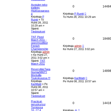
n
e
t
v
Avotulen teko
V
0
1448
i
kielletty
t
a
e
Hiukkavaarass
a
U
s
a
Kirjoittaja
P Runtti
u
u
t
Kirjoittaja
P
To Huhti 28, 2011 10:29 am
s
s
i
Runtti
»
To
k
i
Huhti 28, 2011
n
t
10:29 am
»
v
s
Sijainti:
i
Tiedotukset
a
e
e
s
TNT Pistol
u
V
0
1848
t
Match 2011 -
t
i
open/modified
k
a
U
Finnish
Kirjoittaja
admin
u
Championship
Ke Huhti 27, 2011 3:02 pm
s
s
s
Kirjoittaja
admin
i
»
Ke Huhti 27,
n
e
t
2011 3:02 pm
»
v
Sijainti:
TNT
i
Match 2011
t
a
e
s
ReserviläisTapa
u
V
0
1489
t
htumia/MKPY
i
Montuilla
k
a
U
Toukokuussa !!!
Kirjoittaja
KariMatti
u
Kirjoittaja
Pe Huhti 08, 2011 10:57 am
s
s
s
KariMatti
»
Pe
i
Huhti 08, 2011
n
e
t
10:57 am
»
v
Sijainti:
i
Tiedotukset
t
a
e
s
Practical-
u
V
0
1441
t
peruskurssi
i
Torniossa
k
a
U
16.-17.4.
Kirjoittaja
-il-