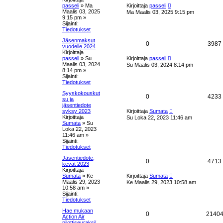
u
a
U
passeli
»
Ma
Kirjoittaja
passeli
u
Maalis 03, 2025
Ma Maalis 03, 2025 9:15 pm
s
s
9:15 pm
»
i
Sijainti:
n
t
t
Tiedotukset
v
i
Jäsenmaksut
a
t
V
0
3987
e
vuodelle 2024
s
Kirjoittaja
u
a
U
t
passeli
»
Su
Kirjoittaja
passeli
u
i
Maalis 03, 2024
Su Maalis 03, 2024 8:14 pm
k
s
s
8:14 pm
»
i
Sijainti:
n
s
t
t
Tiedotukset
v
i
Syyskokouskut
e
a
t
V
0
4233
e
su ja
s
jäsentiedote
t
u
a
U
t
syksy 2023
Kirjoittaja
Sumata
u
i
Kirjoittaja
Su Loka 22, 2023 11:46 am
k
s
s
Sumata
»
Su
i
Loka 22, 2023
n
s
t
t
11:46 am
»
v
Sijainti:
i
e
Tiedotukset
a
t
e
s
Jäsentiedote,
t
u
V
0
4713
t
kevät 2023
i
Kirjoittaja
k
a
U
Sumata
»
Ke
Kirjoittaja
Sumata
u
Maalis 29, 2023
Ke Maalis 29, 2023 10:58 am
s
s
s
10:58 am
»
i
Sijainti:
n
e
t
t
Tiedotukset
v
i
Hae mukaan
t
a
t
V
0
2140
e
Action Air
s
pilottiseuraksi!