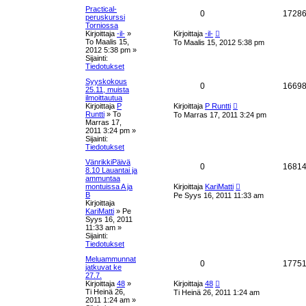
i
e
a
e
Practical-
V
0
1728
s
peruskurssi
t
u
t
Torniossa
a
U
i
Kirjoittaja
-il-
»
Kirjoittaja
-il-
k
u
To Maalis 15,
To Maalis 15, 2012 5:38 pm
s
s
2012 5:38 pm
»
i
s
Sijainti:
n
t
Tiedotukset
v
e
i
Syyskokous
a
V
0
1669
e
25.11, muista
t
s
ilmoittautua
u
a
U
t
Kirjoittaja
P
Kirjoittaja
P Runtti
u
i
Runtti
»
To
To Marras 17, 2011 3:24 pm
k
s
s
Marras 17,
i
2011 3:24 pm
»
n
s
t
Sijainti:
v
Tiedotukset
i
e
a
e
VänrikkiPäivä
V
0
1681
s
8.10 Lauantai ja
t
u
t
ammuntaa
a
U
i
montuissa A ja
Kirjoittaja
KariMatti
k
u
B
Pe Syys 16, 2011 11:33 am
s
s
Kirjoittaja
i
s
KariMatti
»
Pe
n
t
Syys 16, 2011
v
e
11:33 am
»
i
Sijainti:
a
e
Tiedotukset
t
s
u
t
Meluammunnat
V
0
1775
i
jatkuvat ke
k
27.7.
a
U
Kirjoittaja
48
»
Kirjoittaja
48
u
s
Ti Heinä 26,
Ti Heinä 26, 2011 1:24 am
s
s
2011 1:24 am
»