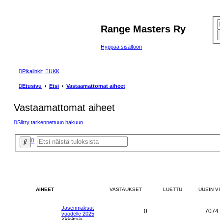
Range Masters Ry
Hyppää sisältöön
Pikalinkit
UKK
Etusivu
Etsi
Vastaamattomat aiheet
Vastaamattomat aiheet
Siirry tarkennettuun hakuun
T
E
a
t
r
s
k
i
e
n
n
e
t
AIHEET
VASTAUKSET
LUETTU
UUSIN V
t
u
h
Jäsenmaksut
a
V
0
7074
vuodelle 2025
k
Kirjoittaja