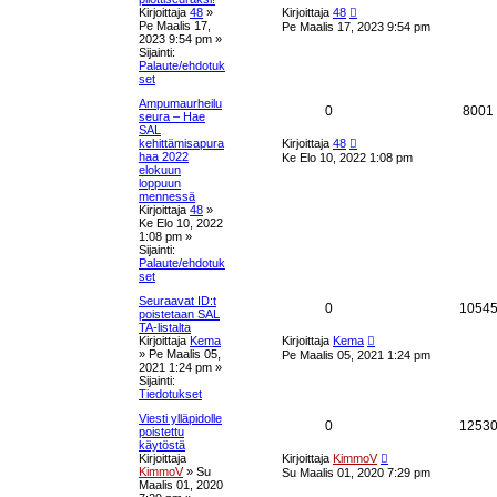
u
a
U
t
Kirjoittaja
48
»
Kirjoittaja
48
u
i
Pe Maalis 17,
Pe Maalis 17, 2023 9:54 pm
k
s
s
2023 9:54 pm
»
i
Sijainti:
n
s
t
Palaute/ehdotuk
v
set
i
e
a
e
Ampumaurheilu
V
0
8001
s
seura – Hae
t
u
t
SAL
a
U
i
kehittämisapura
Kirjoittaja
48
k
u
haa 2022
Ke Elo 10, 2022 1:08 pm
s
s
elokuun
i
s
loppuun
n
t
t
mennessä
v
e
Kirjoittaja
48
»
i
Ke Elo 10, 2022
a
t
e
1:08 pm
»
t
s
Sijainti:
u
t
Palaute/ehdotuk
i
set
k
Seuraavat ID:t
V
0
1054
s
poistetaan SAL
TA-listalta
a
U
e
Kirjoittaja
Kema
Kirjoittaja
Kema
u
»
Pe Maalis 05,
Pe Maalis 05, 2021 1:24 pm
s
s
2021 1:24 pm
»
t
i
Sijainti:
n
t
Tiedotukset
v
i
Viesti ylläpidolle
a
V
0
1253
e
poistettu
s
käytöstä
u
a
U
t
Kirjoittaja
Kirjoittaja
KimmoV
u
i
KimmoV
»
Su
Su Maalis 01, 2020 7:29 pm
k
s
s
Maalis 01, 2020
i