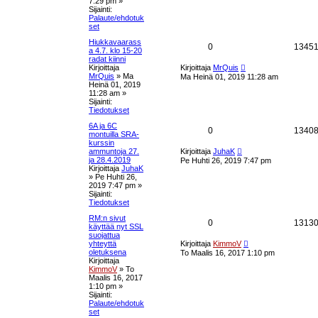
7:29 pm
»
n
s
t
Sijainti:
v
Palaute/ehdotuk
i
e
set
a
e
s
Hiukkavaarass
t
u
V
0
1345
t
a 4.7. klo 15-20
i
radat kiinni
k
a
U
Kirjoittaja
Kirjoittaja
MrQuis
u
MrQuis
»
Ma
Ma Heinä 01, 2019 11:28 am
s
s
s
Heinä 01, 2019
i
11:28 am
»
n
e
t
Sijainti:
v
Tiedotukset
i
t
a
e
6A ja 6C
V
0
1340
s
montuilla SRA-
u
t
kurssin
a
U
i
ammuntoja 27.
Kirjoittaja
JuhaK
k
u
ja 28.4.2019
Pe Huhti 26, 2019 7:47 pm
s
s
Kirjoittaja
JuhaK
i
s
»
Pe Huhti 26,
n
t
2019 7:47 pm
»
v
e
Sijainti:
i
Tiedotukset
a
e
t
s
RM:n sivut
u
V
0
1313
t
käyttää nyt SSL
i
suojattua
k
a
U
yhteyttä
Kirjoittaja
KimmoV
u
oletuksena
To Maalis 16, 2017 1:10 pm
s
s
s
Kirjoittaja
i
KimmoV
»
To
n
e
t
Maalis 16, 2017
v
1:10 pm
»
i
Sijainti:
t
a
e
Palaute/ehdotuk
s
set
u