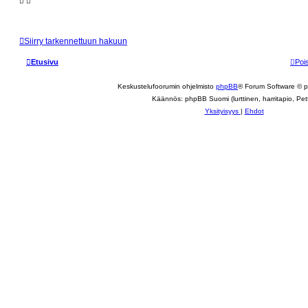
i
k
s
Siirry tarkennettuun hakuun
e
Etusivu
Poi
t
Keskustelufoorumin ohjelmisto
phpBB
® Forum Software © 
Käännös: phpBB Suomi (lurttinen, harritapio, Pett
Yksityisyys
|
Ehdot