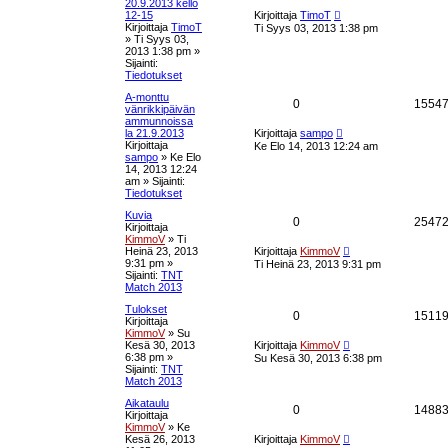
s
20.9.2013 kello
t
u
a
U
t
12-15
Kirjoittaja
TimoT
u
i
Kirjoittaja
TimoT
Ti Syys 03, 2013 1:38 pm
k
s
s
»
Ti Syys 03,
i
2013 1:38 pm
»
n
s
t
Sijainti:
v
Tiedotukset
i
e
a
e
A-monttu
V
0
1554
s
vänrikkipäivän
t
u
t
ammunnoissa
a
U
i
la 21.9.2013
Kirjoittaja
sampo
k
u
Kirjoittaja
Ke Elo 14, 2013 12:24 am
s
s
sampo
»
Ke Elo
i
s
14, 2013 12:24
n
t
am
» Sijainti:
v
e
Tiedotukset
i
a
e
Kuvia
t
V
0
2547
s
Kirjoittaja
u
t
KimmoV
»
Ti
a
U
i
Heinä 23, 2013
Kirjoittaja
KimmoV
k
u
9:31 pm
»
Ti Heinä 23, 2013 9:31 pm
s
s
Sijainti:
TNT
i
s
Match 2013
n
t
v
Tulokset
e
V
0
1511
i
Kirjoittaja
a
e
KimmoV
»
Su
t
a
U
s
Kesä 30, 2013
Kirjoittaja
KimmoV
u
u
t
6:38 pm
»
Su Kesä 30, 2013 6:38 pm
s
s
i
Sijainti:
TNT
k
i
Match 2013
n
t
v
s
Aikataulu
V
0
1488
i
Kirjoittaja
a
e
KimmoV
»
Ke
e
a
U
s
Kesä 26, 2013
Kirjoittaja
KimmoV
u