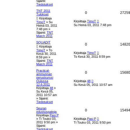
i
e
Sijainti:
n
t
Tiedotukset
v
t
i
TNT 2011
a
V
0
2725
e
Tulokset
s
Kirjoittaja
u
a
U
t
Kirjoittaja
TimoT
TimoT
»
Su
u
i
Su Heinä 03, 2011 7:48 pm
Heinä 03, 2011
k
s
s
7:48 pm
»
i
Sijainti:
TNT
n
s
t
Match 2011
v
i
e
SQUADIT
a
V
0
1482
e
Kirjoittaja
s
t
u
TimoT
»
To
a
t
U
Kirjoittaja
TimoT
Kesä 30, 2011
i
u
To Kesä 30, 2011 8:59 pm
8:59 pm
»
k
s
s
Sijainti:
TNT
i
Match 2011
s
n
t
v
Practical-
V
0
1568
e
i
ammunnan
a
e
peruskurssi
a
s
U
t
Oulussa
Kirjoittaja
48
u
t
u
12.6.2011
Su Kesä 05, 2011 10:57 am
i
s
s
Kirjoittaja
48
»
k
i
Su Kesä 05,
n
t
2011 10:57 am
s
v
» Sijainti:
i
Tiedotukset
a
e
e
s
Seuran
u
V
0
1549
t
edustuspaitoja
t
i
Kirjoittaja
Pasi P
k
a
U
»
Ti Touko 03,
Kirjoittaja
Pasi P
u
2011 9:50 pm
»
Ti Touko 03, 2011 9:50 pm
s
s
s
Sijainti:
i
Tiedotukset