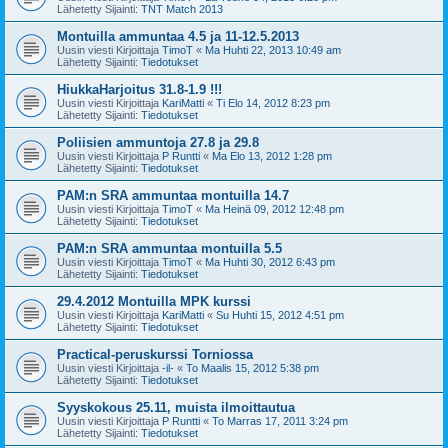
Lähetetty Sijainti:
TNT Match 2013
Montuilla ammuntaa 4.5 ja 11-12.5.2013
Uusin viesti Kirjoittaja
TimoT
«
Ma Huhti 22, 2013 10:49 am
Lähetetty Sijainti:
Tiedotukset
HiukkaHarjoitus 31.8-1.9 !!!
Uusin viesti Kirjoittaja
KariMatti
«
Ti Elo 14, 2012 8:23 pm
Lähetetty Sijainti:
Tiedotukset
Poliisien ammuntoja 27.8 ja 29.8
Uusin viesti Kirjoittaja
P Runtti
«
Ma Elo 13, 2012 1:28 pm
Lähetetty Sijainti:
Tiedotukset
PAM:n SRA ammuntaa montuilla 14.7
Uusin viesti Kirjoittaja
TimoT
«
Ma Heinä 09, 2012 12:48 pm
Lähetetty Sijainti:
Tiedotukset
PAM:n SRA ammuntaa montuilla 5.5
Uusin viesti Kirjoittaja
TimoT
«
Ma Huhti 30, 2012 6:43 pm
Lähetetty Sijainti:
Tiedotukset
29.4.2012 Montuilla MPK kurssi
Uusin viesti Kirjoittaja
KariMatti
«
Su Huhti 15, 2012 4:51 pm
Lähetetty Sijainti:
Tiedotukset
Practical-peruskurssi Torniossa
Uusin viesti Kirjoittaja
-il-
«
To Maalis 15, 2012 5:38 pm
Lähetetty Sijainti:
Tiedotukset
Syyskokous 25.11, muista ilmoittautua
Uusin viesti Kirjoittaja
P Runtti
«
To Marras 17, 2011 3:24 pm
Lähetetty Sijainti:
Tiedotukset