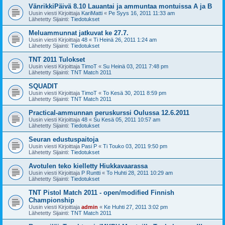
VänrikkiPäivä 8.10 Lauantai ja ammuntaa montuissa A ja B
Uusin viesti Kirjoittaja
KariMatti
«
Pe Syys 16, 2011 11:33 am
Lähetetty Sijainti:
Tiedotukset
Meluammunnat jatkuvat ke 27.7.
Uusin viesti Kirjoittaja
48
«
Ti Heinä 26, 2011 1:24 am
Lähetetty Sijainti:
Tiedotukset
TNT 2011 Tulokset
Uusin viesti Kirjoittaja
TimoT
«
Su Heinä 03, 2011 7:48 pm
Lähetetty Sijainti:
TNT Match 2011
SQUADIT
Uusin viesti Kirjoittaja
TimoT
«
To Kesä 30, 2011 8:59 pm
Lähetetty Sijainti:
TNT Match 2011
Practical-ammunnan peruskurssi Oulussa 12.6.2011
Uusin viesti Kirjoittaja
48
«
Su Kesä 05, 2011 10:57 am
Lähetetty Sijainti:
Tiedotukset
Seuran edustuspaitoja
Uusin viesti Kirjoittaja
Pasi P
«
Ti Touko 03, 2011 9:50 pm
Lähetetty Sijainti:
Tiedotukset
Avotulen teko kielletty Hiukkavaarassa
Uusin viesti Kirjoittaja
P Runtti
«
To Huhti 28, 2011 10:29 am
Lähetetty Sijainti:
Tiedotukset
TNT Pistol Match 2011 - open/modified Finnish
Championship
Uusin viesti Kirjoittaja
admin
«
Ke Huhti 27, 2011 3:02 pm
Lähetetty Sijainti:
TNT Match 2011