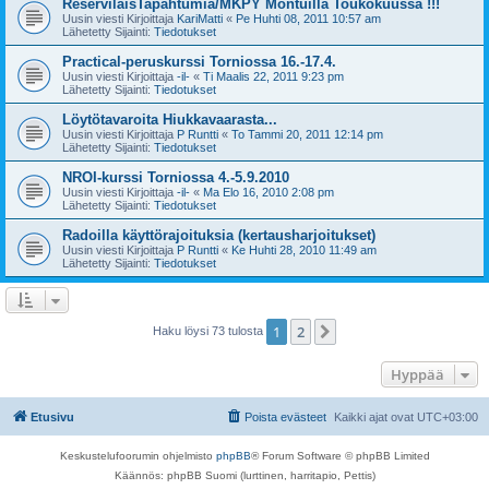
ReserviläisTapahtumia/MKPY Montuilla Toukokuussa !!!
Uusin viesti Kirjoittaja
KariMatti
«
Pe Huhti 08, 2011 10:57 am
Lähetetty Sijainti:
Tiedotukset
Practical-peruskurssi Torniossa 16.-17.4.
Uusin viesti Kirjoittaja
-il-
«
Ti Maalis 22, 2011 9:23 pm
Lähetetty Sijainti:
Tiedotukset
Löytötavaroita Hiukkavaarasta...
Uusin viesti Kirjoittaja
P Runtti
«
To Tammi 20, 2011 12:14 pm
Lähetetty Sijainti:
Tiedotukset
NROI-kurssi Torniossa 4.-5.9.2010
Uusin viesti Kirjoittaja
-il-
«
Ma Elo 16, 2010 2:08 pm
Lähetetty Sijainti:
Tiedotukset
Radoilla käyttörajoituksia (kertausharjoitukset)
Uusin viesti Kirjoittaja
P Runtti
«
Ke Huhti 28, 2010 11:49 am
Lähetetty Sijainti:
Tiedotukset
1
2
Seuraava
Haku löysi 73 tulosta
Hyppää
Etusivu
Poista evästeet
Kaikki ajat ovat
UTC+03:00
Keskustelufoorumin ohjelmisto
phpBB
® Forum Software © phpBB Limited
Käännös: phpBB Suomi (lurttinen, harritapio, Pettis)