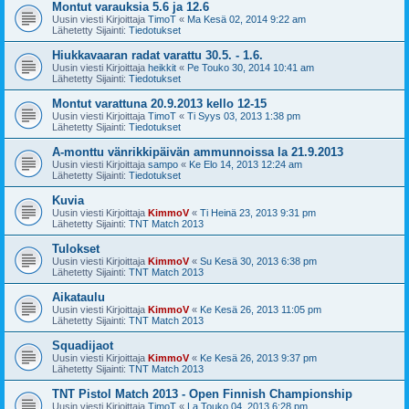
Montut varauksia 5.6 ja 12.6
Uusin viesti Kirjoittaja
TimoT
«
Ma Kesä 02, 2014 9:22 am
Lähetetty Sijainti:
Tiedotukset
Hiukkavaaran radat varattu 30.5. - 1.6.
Uusin viesti Kirjoittaja
heikkit
«
Pe Touko 30, 2014 10:41 am
Lähetetty Sijainti:
Tiedotukset
Montut varattuna 20.9.2013 kello 12-15
Uusin viesti Kirjoittaja
TimoT
«
Ti Syys 03, 2013 1:38 pm
Lähetetty Sijainti:
Tiedotukset
A-monttu vänrikkipäivän ammunnoissa la 21.9.2013
Uusin viesti Kirjoittaja
sampo
«
Ke Elo 14, 2013 12:24 am
Lähetetty Sijainti:
Tiedotukset
Kuvia
Uusin viesti Kirjoittaja
KimmoV
«
Ti Heinä 23, 2013 9:31 pm
Lähetetty Sijainti:
TNT Match 2013
Tulokset
Uusin viesti Kirjoittaja
KimmoV
«
Su Kesä 30, 2013 6:38 pm
Lähetetty Sijainti:
TNT Match 2013
Aikataulu
Uusin viesti Kirjoittaja
KimmoV
«
Ke Kesä 26, 2013 11:05 pm
Lähetetty Sijainti:
TNT Match 2013
Squadijaot
Uusin viesti Kirjoittaja
KimmoV
«
Ke Kesä 26, 2013 9:37 pm
Lähetetty Sijainti:
TNT Match 2013
TNT Pistol Match 2013 - Open Finnish Championship
Uusin viesti Kirjoittaja
TimoT
«
La Touko 04, 2013 6:28 pm