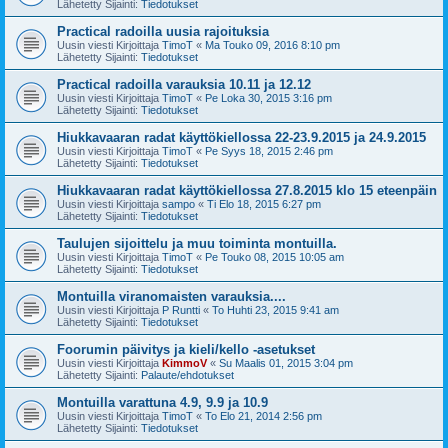
Lähetetty Sijainti:
Tiedotukset
Practical radoilla uusia rajoituksia
Uusin viesti Kirjoittaja
TimoT
«
Ma Touko 09, 2016 8:10 pm
Lähetetty Sijainti:
Tiedotukset
Practical radoilla varauksia 10.11 ja 12.12
Uusin viesti Kirjoittaja
TimoT
«
Pe Loka 30, 2015 3:16 pm
Lähetetty Sijainti:
Tiedotukset
Hiukkavaaran radat käyttökiellossa 22-23.9.2015 ja 24.9.2015
Uusin viesti Kirjoittaja
TimoT
«
Pe Syys 18, 2015 2:46 pm
Lähetetty Sijainti:
Tiedotukset
Hiukkavaaran radat käyttökiellossa 27.8.2015 klo 15 eteenpäin
Uusin viesti Kirjoittaja
sampo
«
Ti Elo 18, 2015 6:27 pm
Lähetetty Sijainti:
Tiedotukset
Taulujen sijoittelu ja muu toiminta montuilla.
Uusin viesti Kirjoittaja
TimoT
«
Pe Touko 08, 2015 10:05 am
Lähetetty Sijainti:
Tiedotukset
Montuilla viranomaisten varauksia....
Uusin viesti Kirjoittaja
P Runtti
«
To Huhti 23, 2015 9:41 am
Lähetetty Sijainti:
Tiedotukset
Foorumin päivitys ja kieli/kello -asetukset
Uusin viesti Kirjoittaja
KimmoV
«
Su Maalis 01, 2015 3:04 pm
Lähetetty Sijainti:
Palaute/ehdotukset
Montuilla varattuna 4.9, 9.9 ja 10.9
Uusin viesti Kirjoittaja
TimoT
«
To Elo 21, 2014 2:56 pm
Lähetetty Sijainti:
Tiedotukset