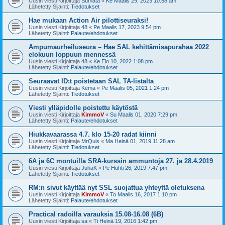
Uusin viesti Kirjoittaja
Sumata
«
Ke Maalis 29, 2023 10:58 am
Lähetetty Sijainti:
Tiedotukset
Hae mukaan Action Air pilottiseuraksi!
Uusin viesti Kirjoittaja
48
«
Pe Maalis 17, 2023 9:54 pm
Lähetetty Sijainti:
Palaute/ehdotukset
Ampumaurheiluseura – Hae SAL kehittämisapurahaa 2022
elokuun loppuun mennessä
Uusin viesti Kirjoittaja
48
«
Ke Elo 10, 2022 1:08 pm
Lähetetty Sijainti:
Palaute/ehdotukset
Seuraavat ID:t poistetaan SAL TA-listalta
Uusin viesti Kirjoittaja
Kema
«
Pe Maalis 05, 2021 1:24 pm
Lähetetty Sijainti:
Tiedotukset
Viesti ylläpidolle poistettu käytöstä
Uusin viesti Kirjoittaja
KimmoV
«
Su Maalis 01, 2020 7:29 pm
Lähetetty Sijainti:
Palaute/ehdotukset
Hiukkavaarassa 4.7. klo 15-20 radat kiinni
Uusin viesti Kirjoittaja
MrQuis
«
Ma Heinä 01, 2019 11:28 am
Lähetetty Sijainti:
Tiedotukset
6A ja 6C montuilla SRA-kurssin ammuntoja 27. ja 28.4.2019
Uusin viesti Kirjoittaja
JuhaK
«
Pe Huhti 26, 2019 7:47 pm
Lähetetty Sijainti:
Tiedotukset
RM:n sivut käyttää nyt SSL suojattua yhteyttä oletuksena
Uusin viesti Kirjoittaja
KimmoV
«
To Maalis 16, 2017 1:10 pm
Lähetetty Sijainti:
Palaute/ehdotukset
Practical radoilla varauksia 15.08-16.08 (6B)
Uusin viesti Kirjoittaja
sa
«
Ti Heinä 19, 2016 1:42 pm