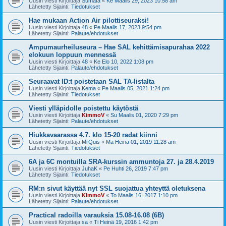
Uusin viesti Kirjoittaja
Sumata
«
Ke Maalis 29, 2023 10:58 am
Lähetetty Sijainti:
Tiedotukset
Hae mukaan Action Air pilottiseuraksi!
Uusin viesti Kirjoittaja
48
«
Pe Maalis 17, 2023 9:54 pm
Lähetetty Sijainti:
Palaute/ehdotukset
Ampumaurheiluseura – Hae SAL kehittämisapurahaa 2022
elokuun loppuun mennessä
Uusin viesti Kirjoittaja
48
«
Ke Elo 10, 2022 1:08 pm
Lähetetty Sijainti:
Palaute/ehdotukset
Seuraavat ID:t poistetaan SAL TA-listalta
Uusin viesti Kirjoittaja
Kema
«
Pe Maalis 05, 2021 1:24 pm
Lähetetty Sijainti:
Tiedotukset
Viesti ylläpidolle poistettu käytöstä
Uusin viesti Kirjoittaja
KimmoV
«
Su Maalis 01, 2020 7:29 pm
Lähetetty Sijainti:
Palaute/ehdotukset
Hiukkavaarassa 4.7. klo 15-20 radat kiinni
Uusin viesti Kirjoittaja
MrQuis
«
Ma Heinä 01, 2019 11:28 am
Lähetetty Sijainti:
Tiedotukset
6A ja 6C montuilla SRA-kurssin ammuntoja 27. ja 28.4.2019
Uusin viesti Kirjoittaja
JuhaK
«
Pe Huhti 26, 2019 7:47 pm
Lähetetty Sijainti:
Tiedotukset
RM:n sivut käyttää nyt SSL suojattua yhteyttä oletuksena
Uusin viesti Kirjoittaja
KimmoV
«
To Maalis 16, 2017 1:10 pm
Lähetetty Sijainti:
Palaute/ehdotukset
Practical radoilla varauksia 15.08-16.08 (6B)
Uusin viesti Kirjoittaja
sa
«
Ti Heinä 19, 2016 1:42 pm