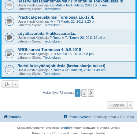
ReserviläisTapahtumia/MKPY Montuilla Toukokuussa !!!
Uusin viesti Kirjoittaja
KariMatti
«
Pe Huhti 08, 2011 10:57 am
Lähetetty Sijainti:
Tiedotukset
Practical-peruskurssi Torniossa 16.-17.4.
Uusin viesti Kirjoittaja
-il-
«
Ti Maalis 22, 2011 9:23 pm
Lähetetty Sijainti:
Tiedotukset
Löytötavaroita Hiukkavaarasta...
Uusin viesti Kirjoittaja
P Runtti
«
To Tammi 20, 2011 12:14 pm
Lähetetty Sijainti:
Tiedotukset
NROI-kurssi Torniossa 4.-5.9.2010
Uusin viesti Kirjoittaja
-il-
«
Ma Elo 16, 2010 2:08 pm
Lähetetty Sijainti:
Tiedotukset
Radoilla käyttörajoituksia (kertausharjoitukset)
Uusin viesti Kirjoittaja
P Runtti
«
Ke Huhti 28, 2010 11:49 am
Lähetetty Sijainti:
Tiedotukset
1
2
Seuraava
Haku löysi 73 tulosta
Hyppää
Etusivu
Poista evästeet
Kaikki ajat ovat
UTC+03:00
Keskustelufoorumin ohjelmisto
phpBB
® Forum Software © phpBB Limited
Käännös: phpBB Suomi (lurttinen, harritapio, Pettis)