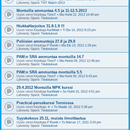
Lähetetty Sijainti:
TNT Match 2013
Montuilla ammuntaa 4.5 ja 11-12.5.2013
Uusin viesti Kirjoittaja
TimoT
«
Ma Huhti 22, 2013 10:49 am
Lähetetty Sijainti:
Tiedotukset
HiukkaHarjoitus 31.8-1.9 !!!
Uusin viesti Kirjoittaja
KariMatti
«
Ti Elo 14, 2012 8:23 pm
Lähetetty Sijainti:
Tiedotukset
Poliisien ammuntoja 27.8 ja 29.8
Uusin viesti Kirjoittaja
P Runtti
«
Ma Elo 13, 2012 1:28 pm
Lähetetty Sijainti:
Tiedotukset
PAM:n SRA ammuntaa montuilla 14.7
Uusin viesti Kirjoittaja
TimoT
«
Ma Heinä 09, 2012 12:48 pm
Lähetetty Sijainti:
Tiedotukset
PAM:n SRA ammuntaa montuilla 5.5
Uusin viesti Kirjoittaja
TimoT
«
Ma Huhti 30, 2012 6:43 pm
Lähetetty Sijainti:
Tiedotukset
29.4.2012 Montuilla MPK kurssi
Uusin viesti Kirjoittaja
KariMatti
«
Su Huhti 15, 2012 4:51 pm
Lähetetty Sijainti:
Tiedotukset
Practical-peruskurssi Torniossa
Uusin viesti Kirjoittaja
-il-
«
To Maalis 15, 2012 5:38 pm
Lähetetty Sijainti:
Tiedotukset
Syyskokous 25.11, muista ilmoittautua
Uusin viesti Kirjoittaja
P Runtti
«
To Marras 17, 2011 3:24 pm
Lähetetty Sijainti:
Tiedotukset