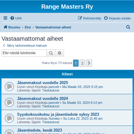
Range Masters Ry
UKK
Rekisteröidy
Kirjaudu sisään
E
Etusivu
Etsi
Vastaamattomat aiheet
t
Vastaamattomat aiheet
s
Siirry tarkennettuun hakuun
i
Etsi
Tarkennettu haku
1
2
Seuraava
Haku löysi 73 tulosta
Aiheet
Jäsenmaksut vuodelle 2025
Uusin viesti Kirjoittaja
passeli
«
Ma Maalis 03, 2025 9:15 pm
Lähetetty Sijainti:
Tiedotukset
Jäsenmaksut vuodelle 2024
Uusin viesti Kirjoittaja
passeli
«
Su Maalis 03, 2024 8:14 pm
Lähetetty Sijainti:
Tiedotukset
Syyskokouskutsu ja jäsentiedote syksy 2023
Uusin viesti Kirjoittaja
Sumata
«
Su Loka 22, 2023 11:46 am
Lähetetty Sijainti:
Tiedotukset
Jäsentiedote, kevät 2023