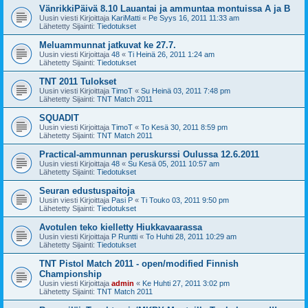
VänrikkiPäivä 8.10 Lauantai ja ammuntaa montuissa A ja B
Uusin viesti Kirjoittaja
KariMatti
«
Pe Syys 16, 2011 11:33 am
Lähetetty Sijainti:
Tiedotukset
Meluammunnat jatkuvat ke 27.7.
Uusin viesti Kirjoittaja
48
«
Ti Heinä 26, 2011 1:24 am
Lähetetty Sijainti:
Tiedotukset
TNT 2011 Tulokset
Uusin viesti Kirjoittaja
TimoT
«
Su Heinä 03, 2011 7:48 pm
Lähetetty Sijainti:
TNT Match 2011
SQUADIT
Uusin viesti Kirjoittaja
TimoT
«
To Kesä 30, 2011 8:59 pm
Lähetetty Sijainti:
TNT Match 2011
Practical-ammunnan peruskurssi Oulussa 12.6.2011
Uusin viesti Kirjoittaja
48
«
Su Kesä 05, 2011 10:57 am
Lähetetty Sijainti:
Tiedotukset
Seuran edustuspaitoja
Uusin viesti Kirjoittaja
Pasi P
«
Ti Touko 03, 2011 9:50 pm
Lähetetty Sijainti:
Tiedotukset
Avotulen teko kielletty Hiukkavaarassa
Uusin viesti Kirjoittaja
P Runtti
«
To Huhti 28, 2011 10:29 am
Lähetetty Sijainti:
Tiedotukset
TNT Pistol Match 2011 - open/modified Finnish
Championship
Uusin viesti Kirjoittaja
admin
«
Ke Huhti 27, 2011 3:02 pm
Lähetetty Sijainti:
TNT Match 2011