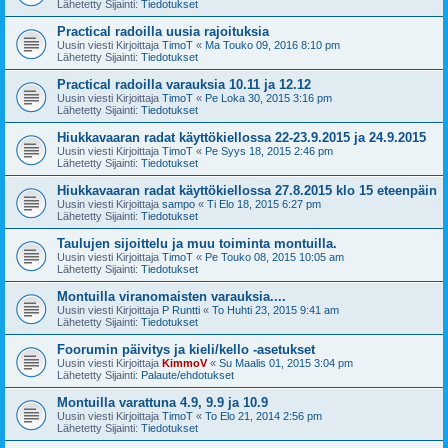
Lähetetty Sijainti:
Tiedotukset
Practical radoilla uusia rajoituksia
Uusin viesti Kirjoittaja
TimoT
«
Ma Touko 09, 2016 8:10 pm
Lähetetty Sijainti:
Tiedotukset
Practical radoilla varauksia 10.11 ja 12.12
Uusin viesti Kirjoittaja
TimoT
«
Pe Loka 30, 2015 3:16 pm
Lähetetty Sijainti:
Tiedotukset
Hiukkavaaran radat käyttökiellossa 22-23.9.2015 ja 24.9.2015
Uusin viesti Kirjoittaja
TimoT
«
Pe Syys 18, 2015 2:46 pm
Lähetetty Sijainti:
Tiedotukset
Hiukkavaaran radat käyttökiellossa 27.8.2015 klo 15 eteenpäin
Uusin viesti Kirjoittaja
sampo
«
Ti Elo 18, 2015 6:27 pm
Lähetetty Sijainti:
Tiedotukset
Taulujen sijoittelu ja muu toiminta montuilla.
Uusin viesti Kirjoittaja
TimoT
«
Pe Touko 08, 2015 10:05 am
Lähetetty Sijainti:
Tiedotukset
Montuilla viranomaisten varauksia....
Uusin viesti Kirjoittaja
P Runtti
«
To Huhti 23, 2015 9:41 am
Lähetetty Sijainti:
Tiedotukset
Foorumin päivitys ja kieli/kello -asetukset
Uusin viesti Kirjoittaja
KimmoV
«
Su Maalis 01, 2015 3:04 pm
Lähetetty Sijainti:
Palaute/ehdotukset
Montuilla varattuna 4.9, 9.9 ja 10.9
Uusin viesti Kirjoittaja
TimoT
«
To Elo 21, 2014 2:56 pm
Lähetetty Sijainti:
Tiedotukset