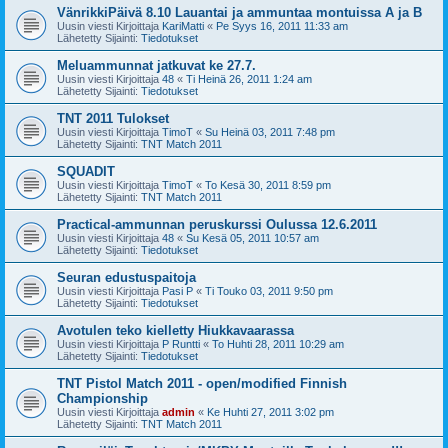
VänrikkiPäivä 8.10 Lauantai ja ammuntaa montuissa A ja B
Uusin viesti Kirjoittaja
KariMatti
«
Pe Syys 16, 2011 11:33 am
Lähetetty Sijainti:
Tiedotukset
Meluammunnat jatkuvat ke 27.7.
Uusin viesti Kirjoittaja
48
«
Ti Heinä 26, 2011 1:24 am
Lähetetty Sijainti:
Tiedotukset
TNT 2011 Tulokset
Uusin viesti Kirjoittaja
TimoT
«
Su Heinä 03, 2011 7:48 pm
Lähetetty Sijainti:
TNT Match 2011
SQUADIT
Uusin viesti Kirjoittaja
TimoT
«
To Kesä 30, 2011 8:59 pm
Lähetetty Sijainti:
TNT Match 2011
Practical-ammunnan peruskurssi Oulussa 12.6.2011
Uusin viesti Kirjoittaja
48
«
Su Kesä 05, 2011 10:57 am
Lähetetty Sijainti:
Tiedotukset
Seuran edustuspaitoja
Uusin viesti Kirjoittaja
Pasi P
«
Ti Touko 03, 2011 9:50 pm
Lähetetty Sijainti:
Tiedotukset
Avotulen teko kielletty Hiukkavaarassa
Uusin viesti Kirjoittaja
P Runtti
«
To Huhti 28, 2011 10:29 am
Lähetetty Sijainti:
Tiedotukset
TNT Pistol Match 2011 - open/modified Finnish
Championship
Uusin viesti Kirjoittaja
admin
«
Ke Huhti 27, 2011 3:02 pm
Lähetetty Sijainti:
TNT Match 2011