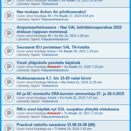
Uusin viesti Kirjoittaja
Sumata
«
Ke Maalis 29, 2023 10:58 am
Lähetetty Sijainti:
Tiedotukset
Hae mukaan Action Air pilottiseuraksi!
Uusin viesti Kirjoittaja
48
«
Pe Maalis 17, 2023 9:54 pm
Lähetetty Sijainti:
Palaute/ehdotukset
Ampumaurheiluseura – Hae SAL kehittämisapurahaa 2022
elokuun loppuun mennessä
Uusin viesti Kirjoittaja
48
«
Ke Elo 10, 2022 1:08 pm
Lähetetty Sijainti:
Palaute/ehdotukset
Seuraavat ID:t poistetaan SAL TA-listalta
Uusin viesti Kirjoittaja
Kema
«
Pe Maalis 05, 2021 1:24 pm
Lähetetty Sijainti:
Tiedotukset
Viesti ylläpidolle poistettu käytöstä
Uusin viesti Kirjoittaja
KimmoV
«
Su Maalis 01, 2020 7:29 pm
Lähetetty Sijainti:
Palaute/ehdotukset
Hiukkavaarassa 4.7. klo 15-20 radat kiinni
Uusin viesti Kirjoittaja
MrQuis
«
Ma Heinä 01, 2019 11:28 am
Lähetetty Sijainti:
Tiedotukset
6A ja 6C montuilla SRA-kurssin ammuntoja 27. ja 28.4.2019
Uusin viesti Kirjoittaja
JuhaK
«
Pe Huhti 26, 2019 7:47 pm
Lähetetty Sijainti:
Tiedotukset
RM:n sivut käyttää nyt SSL suojattua yhteyttä oletuksena
Uusin viesti Kirjoittaja
KimmoV
«
To Maalis 16, 2017 1:10 pm
Lähetetty Sijainti:
Palaute/ehdotukset
Practical radoilla varauksia 15.08-16.08 (6B)
Uusin viesti Kirjoittaja
sa
«
Ti Heinä 19, 2016 1:42 pm