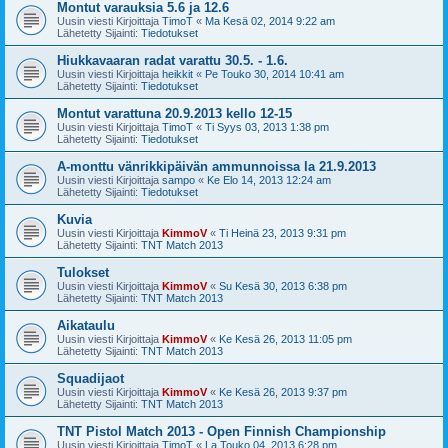
Montut varauksia 5.6 ja 12.6
Uusin viesti Kirjoittaja
TimoT
«
Ma Kesä 02, 2014 9:22 am
Lähetetty Sijainti:
Tiedotukset
Hiukkavaaran radat varattu 30.5. - 1.6.
Uusin viesti Kirjoittaja
heikkit
«
Pe Touko 30, 2014 10:41 am
Lähetetty Sijainti:
Tiedotukset
Montut varattuna 20.9.2013 kello 12-15
Uusin viesti Kirjoittaja
TimoT
«
Ti Syys 03, 2013 1:38 pm
Lähetetty Sijainti:
Tiedotukset
A-monttu vänrikkipäivän ammunnoissa la 21.9.2013
Uusin viesti Kirjoittaja
sampo
«
Ke Elo 14, 2013 12:24 am
Lähetetty Sijainti:
Tiedotukset
Kuvia
Uusin viesti Kirjoittaja
KimmoV
«
Ti Heinä 23, 2013 9:31 pm
Lähetetty Sijainti:
TNT Match 2013
Tulokset
Uusin viesti Kirjoittaja
KimmoV
«
Su Kesä 30, 2013 6:38 pm
Lähetetty Sijainti:
TNT Match 2013
Aikataulu
Uusin viesti Kirjoittaja
KimmoV
«
Ke Kesä 26, 2013 11:05 pm
Lähetetty Sijainti:
TNT Match 2013
Squadijaot
Uusin viesti Kirjoittaja
KimmoV
«
Ke Kesä 26, 2013 9:37 pm
Lähetetty Sijainti:
TNT Match 2013
TNT Pistol Match 2013 - Open Finnish Championship
Uusin viesti Kirjoittaja
TimoT
«
La Touko 04, 2013 6:28 pm