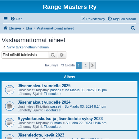
Range Masters Ry
UKK
Rekisteröidy
Kirjaudu sisään
E
Etusivu
Etsi
Vastaamattomat aiheet
t
Vastaamattomat aiheet
s
Siirry tarkennettuun hakuun
i
Etsi
Tarkennettu haku
1
2
Seuraava
Haku löysi 73 tulosta
Aiheet
Jäsenmaksut vuodelle 2025
Uusin viesti Kirjoittaja
passeli
«
Ma Maalis 03, 2025 9:15 pm
Lähetetty Sijainti:
Tiedotukset
Jäsenmaksut vuodelle 2024
Uusin viesti Kirjoittaja
passeli
«
Su Maalis 03, 2024 8:14 pm
Lähetetty Sijainti:
Tiedotukset
Syyskokouskutsu ja jäsentiedote syksy 2023
Uusin viesti Kirjoittaja
Sumata
«
Su Loka 22, 2023 11:46 am
Lähetetty Sijainti:
Tiedotukset
Jäsentiedote, kevät 2023