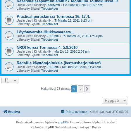
ReserviläisTapahtumia/MKPY Montuilla Toukokuussa !!!
Uusin viesti Kirjoittaja
KariMatti
«
Pe Huhti 08, 2011 10:57 am
Lähetetty Sijainti:
Tiedotukset
Practical-peruskurssi Torniossa 16.-17.4.
Uusin viesti Kirjoittaja
-il-
«
Ti Maalis 22, 2011 9:23 pm
Lähetetty Sijainti:
Tiedotukset
Löytötavaroita Hiukkavaarasta...
Uusin viesti Kirjoittaja
P Runtti
«
To Tammi 20, 2011 12:14 pm
Lähetetty Sijainti:
Tiedotukset
NROI-kurssi Torniossa 4.-5.9.2010
Uusin viesti Kirjoittaja
-il-
«
Ma Elo 16, 2010 2:08 pm
Lähetetty Sijainti:
Tiedotukset
Radoilla käyttörajoituksia (kertausharjoitukset)
Uusin viesti Kirjoittaja
P Runtti
«
Ke Huhti 28, 2010 11:49 am
Lähetetty Sijainti:
Tiedotukset
1
2
Seuraava
Haku löysi 73 tulosta
Hyppää
Etusivu
Poista evästeet
Kaikki ajat ovat
UTC+03:00
Keskustelufoorumin ohjelmisto
phpBB
® Forum Software © phpBB Limited
Käännös: phpBB Suomi (lurttinen, harritapio, Pettis)