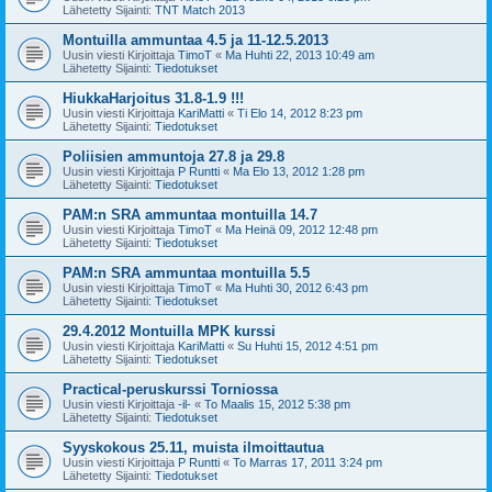
Lähetetty Sijainti:
TNT Match 2013
Montuilla ammuntaa 4.5 ja 11-12.5.2013
Uusin viesti Kirjoittaja
TimoT
«
Ma Huhti 22, 2013 10:49 am
Lähetetty Sijainti:
Tiedotukset
HiukkaHarjoitus 31.8-1.9 !!!
Uusin viesti Kirjoittaja
KariMatti
«
Ti Elo 14, 2012 8:23 pm
Lähetetty Sijainti:
Tiedotukset
Poliisien ammuntoja 27.8 ja 29.8
Uusin viesti Kirjoittaja
P Runtti
«
Ma Elo 13, 2012 1:28 pm
Lähetetty Sijainti:
Tiedotukset
PAM:n SRA ammuntaa montuilla 14.7
Uusin viesti Kirjoittaja
TimoT
«
Ma Heinä 09, 2012 12:48 pm
Lähetetty Sijainti:
Tiedotukset
PAM:n SRA ammuntaa montuilla 5.5
Uusin viesti Kirjoittaja
TimoT
«
Ma Huhti 30, 2012 6:43 pm
Lähetetty Sijainti:
Tiedotukset
29.4.2012 Montuilla MPK kurssi
Uusin viesti Kirjoittaja
KariMatti
«
Su Huhti 15, 2012 4:51 pm
Lähetetty Sijainti:
Tiedotukset
Practical-peruskurssi Torniossa
Uusin viesti Kirjoittaja
-il-
«
To Maalis 15, 2012 5:38 pm
Lähetetty Sijainti:
Tiedotukset
Syyskokous 25.11, muista ilmoittautua
Uusin viesti Kirjoittaja
P Runtti
«
To Marras 17, 2011 3:24 pm
Lähetetty Sijainti:
Tiedotukset