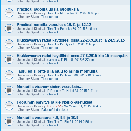
Lähetetty Sijainti:
Tiedotukset
Practical radoilla uusia rajoituksia
Uusin viesti Kirjoittaja
TimoT
«
Ma Touko 09, 2016 8:10 pm
Lähetetty Sijainti:
Tiedotukset
Practical radoilla varauksia 10.11 ja 12.12
Uusin viesti Kirjoittaja
TimoT
«
Pe Loka 30, 2015 3:16 pm
Lähetetty Sijainti:
Tiedotukset
Hiukkavaaran radat käyttökiellossa 22-23.9.2015 ja 24.9.2015
Uusin viesti Kirjoittaja
TimoT
«
Pe Syys 18, 2015 2:46 pm
Lähetetty Sijainti:
Tiedotukset
Hiukkavaaran radat käyttökiellossa 27.8.2015 klo 15 eteenpäin
Uusin viesti Kirjoittaja
sampo
«
Ti Elo 18, 2015 6:27 pm
Lähetetty Sijainti:
Tiedotukset
Taulujen sijoittelu ja muu toiminta montuilla.
Uusin viesti Kirjoittaja
TimoT
«
Pe Touko 08, 2015 10:05 am
Lähetetty Sijainti:
Tiedotukset
Montuilla viranomaisten varauksia....
Uusin viesti Kirjoittaja
P Runtti
«
To Huhti 23, 2015 9:41 am
Lähetetty Sijainti:
Tiedotukset
Foorumin päivitys ja kieli/kello -asetukset
Uusin viesti Kirjoittaja
KimmoV
«
Su Maalis 01, 2015 3:04 pm
Lähetetty Sijainti:
Palaute/ehdotukset
Montuilla varattuna 4.9, 9.9 ja 10.9
Uusin viesti Kirjoittaja
TimoT
«
To Elo 21, 2014 2:56 pm
Lähetetty Sijainti:
Tiedotukset