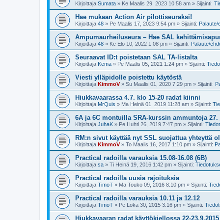
Kirjoittaja
Sumata
»
Ke Maalis 29, 2023 10:58 am
» Sijainti:
Ti
Hae mukaan Action Air pilottiseuraksi!
Kirjoittaja
48
»
Pe Maalis 17, 2023 9:54 pm
» Sijainti:
Palaute/
Ampumaurheiluseura – Hae SAL kehittämisapu
Kirjoittaja
48
»
Ke Elo 10, 2022 1:08 pm
» Sijainti:
Palaute/ehd
Seuraavat ID:t poistetaan SAL TA-listalta
Kirjoittaja
Kema
»
Pe Maalis 05, 2021 1:24 pm
» Sijainti:
Tiedo
Viesti ylläpidolle poistettu käytöstä
Kirjoittaja
KimmoV
»
Su Maalis 01, 2020 7:29 pm
» Sijainti:
P
Hiukkavaarassa 4.7. klo 15-20 radat kiinni
Kirjoittaja
MrQuis
»
Ma Heinä 01, 2019 11:28 am
» Sijainti:
Ti
6A ja 6C montuilla SRA-kurssin ammuntoja 27. 
Kirjoittaja
JuhaK
»
Pe Huhti 26, 2019 7:47 pm
» Sijainti:
Tiedo
RM:n sivut käyttää nyt SSL suojattua yhteyttä o
Kirjoittaja
KimmoV
»
To Maalis 16, 2017 1:10 pm
» Sijainti:
Pa
Practical radoilla varauksia 15.08-16.08 (6B)
Kirjoittaja
sa
»
Ti Heinä 19, 2016 1:42 pm
» Sijainti:
Tiedotuks
Practical radoilla uusia rajoituksia
Kirjoittaja
TimoT
»
Ma Touko 09, 2016 8:10 pm
» Sijainti:
Tied
Practical radoilla varauksia 10.11 ja 12.12
Kirjoittaja
TimoT
»
Pe Loka 30, 2015 3:16 pm
» Sijainti:
Tiedo
Hiukkavaaran radat käyttökiellossa 22-23.9.2015