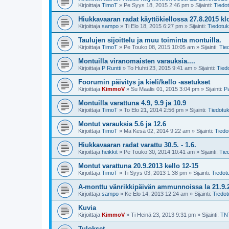
Kirjoittaja
TimoT
»
Pe Syys 18, 2015 2:46 pm
» Sijainti:
Tiedo
Hiukkavaaran radat käyttökiellossa 27.8.2015 kl
Kirjoittaja
sampo
»
Ti Elo 18, 2015 6:27 pm
» Sijainti:
Tiedotuk
Taulujen sijoittelu ja muu toiminta montuilla.
Kirjoittaja
TimoT
»
Pe Touko 08, 2015 10:05 am
» Sijainti:
Tie
Montuilla viranomaisten varauksia....
Kirjoittaja
P Runtti
»
To Huhti 23, 2015 9:41 am
» Sijainti:
Tied
Foorumin päivitys ja kieli/kello -asetukset
Kirjoittaja
KimmoV
»
Su Maalis 01, 2015 3:04 pm
» Sijainti:
P
Montuilla varattuna 4.9, 9.9 ja 10.9
Kirjoittaja
TimoT
»
To Elo 21, 2014 2:56 pm
» Sijainti:
Tiedotu
Montut varauksia 5.6 ja 12.6
Kirjoittaja
TimoT
»
Ma Kesä 02, 2014 9:22 am
» Sijainti:
Tiedo
Hiukkavaaran radat varattu 30.5. - 1.6.
Kirjoittaja
heikkit
»
Pe Touko 30, 2014 10:41 am
» Sijainti:
Tie
Montut varattuna 20.9.2013 kello 12-15
Kirjoittaja
TimoT
»
Ti Syys 03, 2013 1:38 pm
» Sijainti:
Tiedot
A-monttu vänrikkipäivän ammunnoissa la 21.9.
Kirjoittaja
sampo
»
Ke Elo 14, 2013 12:24 am
» Sijainti:
Tiedot
Kuvia
Kirjoittaja
KimmoV
»
Ti Heinä 23, 2013 9:31 pm
» Sijainti:
TN
Tulokset