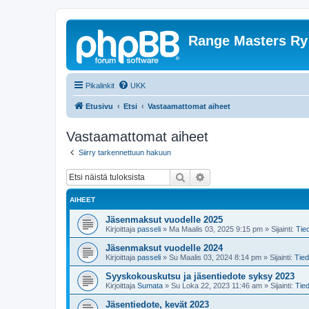
Range Masters Ry
Pikalinkit
UKK
Etusivu
Etsi
Vastaamattomat aiheet
Vastaamattomat aiheet
Siirry tarkennettuun hakuun
Etsi
Tarkennettu haku
AIHEET
Jäsenmaksut vuodelle 2025
Kirjoittaja
passeli
»
Ma Maalis 03, 2025 9:15 pm
» Sijainti:
Tie
Jäsenmaksut vuodelle 2024
Kirjoittaja
passeli
»
Su Maalis 03, 2024 8:14 pm
» Sijainti:
Tied
Syyskokouskutsu ja jäsentiedote syksy 2023
Kirjoittaja
Sumata
»
Su Loka 22, 2023 11:46 am
» Sijainti:
Tie
Jäsentiedote, kevät 2023