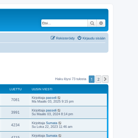
Etsi
Tarkennettu haku
Rekisteröidy
Kirjaudu sisään
1
2
Seuraava
Haku löysi 73 tulosta
LUETTU
UUSIN VIESTI
U
Kirjoittaja
passeli
L
7081
u
Ma Maalis 03, 2025 9:15 pm
s
u
i
U
Kirjoittaja
passeli
L
3991
n
u
Su Maalis 03, 2024 8:14 pm
e
v
s
i
u
i
U
Kirjoittaja
Sumata
t
e
L
4234
n
u
Su Loka 22, 2023 11:46 am
s
e
v
s
t
t
i
u
i
i
U
Kirjoittaja
Sumata
t
e
L
4715
n