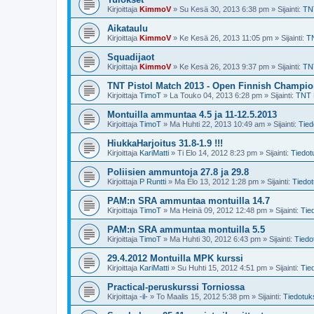
Kirjoittaja
KimmoV
»
Su Kesä 30, 2013 6:38 pm
» Sijainti:
TN
Aikataulu
Kirjoittaja
KimmoV
»
Ke Kesä 26, 2013 11:05 pm
» Sijainti:
T
Squadijaot
Kirjoittaja
KimmoV
»
Ke Kesä 26, 2013 9:37 pm
» Sijainti:
TN
TNT Pistol Match 2013 - Open Finnish Champi
Kirjoittaja
TimoT
»
La Touko 04, 2013 6:28 pm
» Sijainti:
TNT 
Montuilla ammuntaa 4.5 ja 11-12.5.2013
Kirjoittaja
TimoT
»
Ma Huhti 22, 2013 10:49 am
» Sijainti:
Tied
HiukkaHarjoitus 31.8-1.9 !!!
Kirjoittaja
KariMatti
»
Ti Elo 14, 2012 8:23 pm
» Sijainti:
Tiedot
Poliisien ammuntoja 27.8 ja 29.8
Kirjoittaja
P Runtti
»
Ma Elo 13, 2012 1:28 pm
» Sijainti:
Tiedo
PAM:n SRA ammuntaa montuilla 14.7
Kirjoittaja
TimoT
»
Ma Heinä 09, 2012 12:48 pm
» Sijainti:
Tie
PAM:n SRA ammuntaa montuilla 5.5
Kirjoittaja
TimoT
»
Ma Huhti 30, 2012 6:43 pm
» Sijainti:
Tiedo
29.4.2012 Montuilla MPK kurssi
Kirjoittaja
KariMatti
»
Su Huhti 15, 2012 4:51 pm
» Sijainti:
Tie
Practical-peruskurssi Torniossa
Kirjoittaja
-il-
»
To Maalis 15, 2012 5:38 pm
» Sijainti:
Tiedotuk