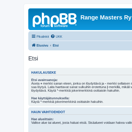
Range Masters Ry
Pikalinkit
UKK
Etusivu
Etsi
Etsi
HAKULAUSEKE
Etsi avainsanoja:
Aseta
+
merkki sanan eteen, jonka on löydyttävä ja
-
merkki sellaisen s
saa löytyä. Laita haettavat sanat sulkuihin erotettuna
|
-merkillä, mikäli
löydyttävä. Käytä *-merkkiä jokerimerkkinä osittaisiin hakuihin.
Hae käyttäjätunnuksella:
Käytä *-merkkiä jokerimerkkinä osittaisiin hakuihin.
HAUN VAIHTOEHDOT
Hae alueittain:
Valitse alue tai alueet, josta haluat etsiä. Sisäalueet voidaan hakea vali