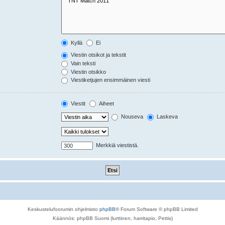
Kyllä
Ei
Viestin otsikot ja tekstit
Vain teksti
Viestin otsikko
Viestiketjujen ensimmäinen viesti
Viestit
Aiheet
Nouseva
Laskeva
Merkkiä viestistä.
Keskustelufoorumin ohjelmisto
phpBB
® Forum Software © phpBB Limited
Käännös: phpBB Suomi (lurttinen, harritapio, Pettis)