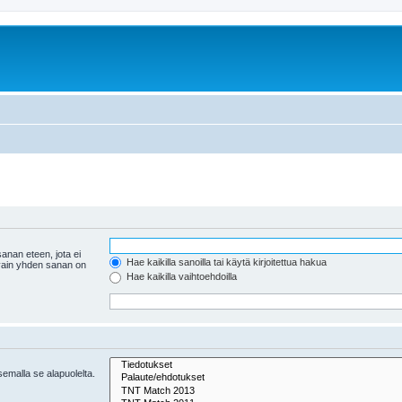
anan eteen, jota ei
Hae kaikilla sanoilla tai käytä kirjoitettua hakua
 vain yhden sanan on
Hae kaikilla vaihtoehdoilla
tsemalla se alapuolelta.