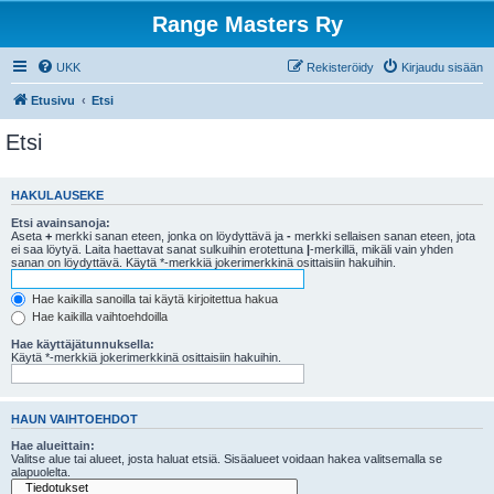
Range Masters Ry
UKK
Rekisteröidy
Kirjaudu sisään
Etusivu
Etsi
Etsi
HAKULAUSEKE
Etsi avainsanoja:
Aseta
+
merkki sanan eteen, jonka on löydyttävä ja
-
merkki sellaisen sanan eteen, jota
ei saa löytyä. Laita haettavat sanat sulkuihin erotettuna
|
-merkillä, mikäli vain yhden
sanan on löydyttävä. Käytä *-merkkiä jokerimerkkinä osittaisiin hakuihin.
Hae kaikilla sanoilla tai käytä kirjoitettua hakua
Hae kaikilla vaihtoehdoilla
Hae käyttäjätunnuksella:
Käytä *-merkkiä jokerimerkkinä osittaisiin hakuihin.
HAUN VAIHTOEHDOT
Hae alueittain:
Valitse alue tai alueet, josta haluat etsiä. Sisäalueet voidaan hakea valitsemalla se
alapuolelta.