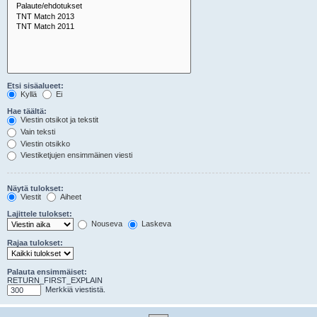
Etsi sisäalueet:
Kyllä
Ei
Hae täältä:
Viestin otsikot ja tekstit
Vain teksti
Viestin otsikko
Viestiketjujen ensimmäinen viesti
Näytä tulokset:
Viestit
Aiheet
Lajittele tulokset:
Nouseva
Laskeva
Rajaa tulokset:
Palauta ensimmäiset:
RETURN_FIRST_EXPLAIN
Merkkiä viestistä.