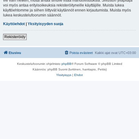
vie vain hetken, mutta antaa sinulle lisää mahdollisuuksia. Sivuston ylläpitäjä
voi myös antaa erityisoikeuksia rekisteröityneille käyttäjille. Muista lukea
käyttöehtomme ja siihen liittyvät käytännöt ennen kirjautumista. Muista myös
lukea keskustelufoorumin säännöt.
Käyttöehdot
|
Yksityisyyden suoja
Rekisteröidy
Etusivu
Poista evästeet
Kaikki ajat ovat
UTC+03:00
Keskustelufoorumin ohjelmisto
phpBB
® Forum Software © phpBB Limited
Käännös: phpBB Suomi (lurttinen, harritapio, Pettis)
Yksityisyys
|
Ehdot