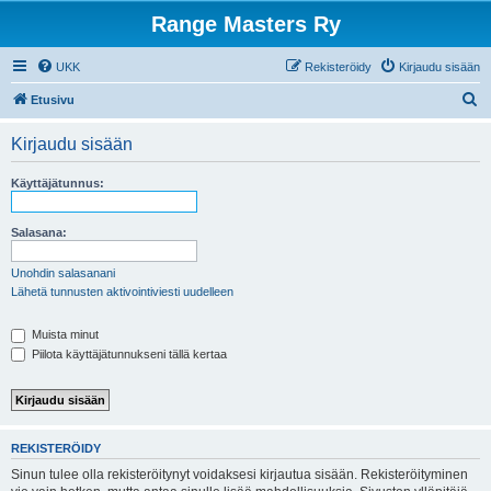
Range Masters Ry
UKK
Rekisteröidy
Kirjaudu sisään
E
Etusivu
t
Kirjaudu sisään
s
i
Käyttäjätunnus:
Salasana:
Unohdin salasanani
Lähetä tunnusten aktivointiviesti uudelleen
Muista minut
Piilota käyttäjätunnukseni tällä kertaa
REKISTERÖIDY
Sinun tulee olla rekisteröitynyt voidaksesi kirjautua sisään. Rekisteröityminen