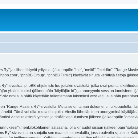
s Ry" ja siihen liittyvät yritykset (jälkeenpäin "me", "meitä", "meidän", "Range Mas
hpbb.com", "phpBB Group", "phpBB Tiimit") käyttävät sinulta kerättyjä tietoja (jälkee
y"-sivustoa. phpBB-ohjelmisto luo joitakin evästeitä, jotka ovat pieniä tekstitiedos
ttäjän yksilöimiseksi (jälkeenpäin "käyttäjän id") ja anonyymin session tunnisteen. 
"-sivustolla ja näitä käytetään tallentamaan lukemiasi vestiketjuja ja näin paranta
Range Masters Ry"-sivustolta, Mutta se on tämän dokumentin ulkopuolella. Tämä on
 lähetät. Tämä voi olla, mutta ei rajoita: Viestin lähettäminen anonyyminä käyttäjän
ämäsi viestit rekisteröitymisen ja sisäänkirjautumisen jälkeen (jälkeenpäin "omat vie
jätunnuksesi"), henkilökohtainen salasana, jolla kirjaudut sisään (jälkeenpäin "sala
rs Ry"-sivustolla on suojattu sen maan tietoturvalailla, jossa palvelin sijaitsee. Ka