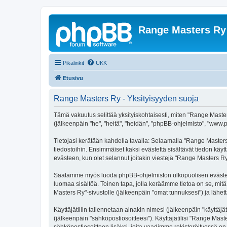
Range Masters Ry
Pikalinkit
UKK
Etusivu
Range Masters Ry - Yksityisyyden suoja
Tämä vakuutus selittää yksityiskohtaisesti, miten "Range Master
(jälkeenpäin "he", "heitä", "heidän", "phpBB-ohjelmisto", "www.p
Tietojasi kerätään kahdella tavalla: Selaamalla "Range Masters R
tiedostoihin. Ensimmäiset kaksi evästettä sisältävät tiedon käy
evästeen, kun olet selannut joitakin viestejä "Range Masters Ry
Saatamme myös luoda phpBB-ohjelmiston ulkopuolisen evästeen "
luomaa sisältöä. Toinen tapa, jolla keräämme tietoa on se, mitä
Masters Ry"-sivustolle (jälkeenpäin "omat tunnuksesi") ja lähett
Käyttäjätiliin tallennetaan ainakin nimesi (jälkeenpäin "käyttä
(jälkeenpäin "sähköpostiosoitteesi"). Käyttäjätilisi "Range Maste