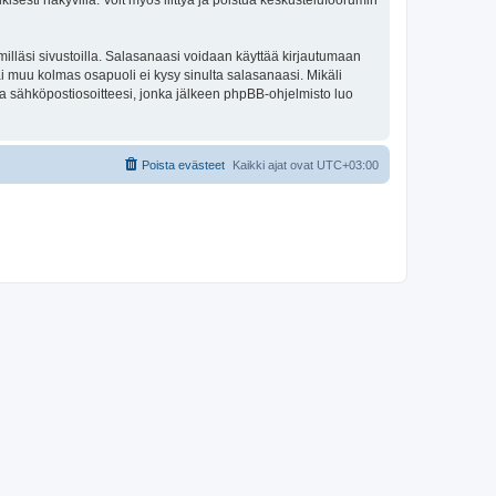
isesti näkyvillä. Voit myös liittyä ja poistua keskustelufoorumin
illäsi sivustoilla. Salasanaasi voidaan käyttää kirjautumaan
ai muu kolmas osapuoli ei kysy sinulta salasanaasi. Mikäli
a sähköpostiosoitteesi, jonka jälkeen phpBB-ohjelmisto luo
Poista evästeet
Kaikki ajat ovat
UTC+03:00