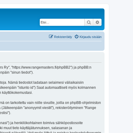
Etsi
Tarkennettu haku
Rekisteröidy
Kirjaudu sisään
ters Ry", "https://www.rangemasters.fi/phpBB2") ja phpBB:n
npäin "sinun tiedot").
toja. Nämä tiedostot ladataan selaimesi väliaikaisiin
(jälkeenpäin "istunto id") Saat automaattiseti myös kolmannen
en käyttökokemustasi.
 tarkoitettu vain niille sivuille, joilla on phpBB-ohjelmiston
ä (Jälkeenpäin "anonyymit viestit"), rekisteröityminen "Range
stisi").
sanasi") ja henkilökohtainen toimiva sähköpostiosoite
ikki muut tieto käyttäjätunnuksen, salasanan ja