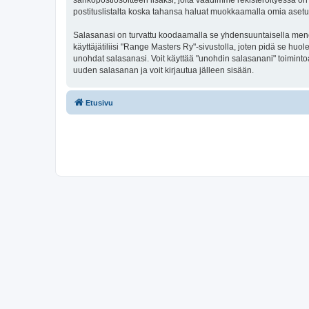
sähköpostiosoitteen lisäksi, joita vaadimme rekisteröityessä on 
postituslistalta koska tahansa haluat muokkaamalla omia asetu
Salasanasi on turvattu koodaamalla se yhdensuuntaisella menete
käyttäjätiliisi "Range Masters Ry"-sivustolla, joten pidä se hu
unohdat salasanasi. Voit käyttää "unohdin salasanani" toimint
uuden salasanan ja voit kirjautua jälleen sisään.
Etusivu