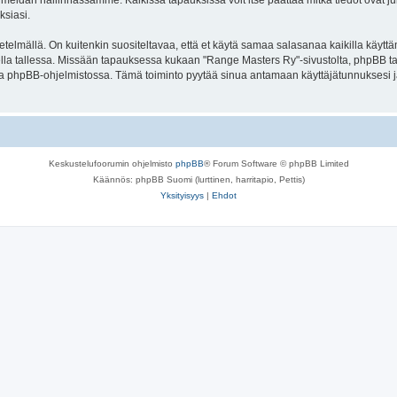
meidän hallinnassamme. Kaikissa tapauksissa voit itse päättää mitkä tiedot ovat julk
ksiasi.
lmällä. On kuitenkin suositeltavaa, että et käytä samaa salasanaa kaikilla käyttäm
olella tallessa. Missään tapauksessa kukaan "Range Masters Ry"-sivustolta, phpBB t
oa phpBB-ohjelmistossa. Tämä toiminto pyytää sinua antamaan käyttäjätunnuksesi j
Keskustelufoorumin ohjelmisto
phpBB
® Forum Software © phpBB Limited
Käännös: phpBB Suomi (lurttinen, harritapio, Pettis)
Yksityisyys
|
Ehdot