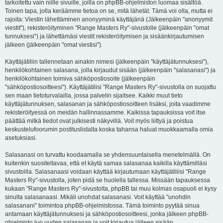
tarkoitettu vain niille sivuille, joilla on phpBB-ohjelmiston luomaa sisältöä.
Toinen tapa, jolla keräämme tietoa on se, mitä lähetät. Tämä voi olla, mutta ei
rajoita: Viestin lähettäminen anonyyminä käyttäjänä (Jälkeenpäin "anonyymit
viestit"), rekisteröityminen "Range Masters Ry"-sivustolle (jälkeenpäin "omat
tunnuksesi") ja lähettämäsi viestit rekisteröitymisen ja sisäänkirjautumisen
jälkeen (jälkeenpäin "omat viestisi").
Käyttäjätiliin tallennetaan ainakin nimesi (jälkeenpäin "käyttäjätunnuksesi"),
henkilökohtainen salasana, jolla kirjaudut sisään (jälkeenpäin "salasanasi") ja
henkilökohtainen toimiva sähköpostiosoite (jälkeenpäin
"sähköpostiosoitteesi"). Käyttäjätilisi "Range Masters Ry"-sivustolla on suojattu
sen maan tietoturvalailla, jossa palvelin sijaitsee. Kaikki muut tieto
käyttäjätunnuksen, salasanan ja sähköpostiosoitteen lisäksi, joita vaadimme
rekisteröityessä on meidän hallinnassamme. Kaikissa tapauksissa voit itse
päättää mitkä tiedot ovat julkisesti näkyvillä. Voit myös liittyä ja poistua
keskustelufoorumin postituslistalta koska tahansa haluat muokkaamalla omia
asetuksiasi.
Salasanasi on turvattu koodaamalla se yhdensuuntaisella menetelmällä. On
kuitenkin suositeltavaa, että et käytä samaa salasanaa kaikilla käyttämilläsi
sivustoilla. Salasanaasi voidaan käyttää kirjautumaan käyttäjätiliisi "Range
Masters Ry"-sivustolla, joten pidä se huolella tallessa. Missään tapauksessa
kukaan "Range Masters Ry"-sivustolta, phpBB tai muu kolmas osapuoli ei kysy
sinulta salasanaasi. Mikäli unohdat salasanasi. Voit käyttää "unohdin
salasanani" toimintoa phpBB-ohjelmistossa. Tämä toiminto pyytää sinua
antamaan käyttäjätunnuksesi ja sähköpostiosoitteesi, jonka jälkeen phpBB-
ohjelmisto luo uuden salasanan ja voit kirjautua jälleen sisään.