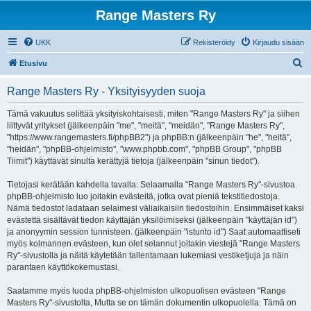
Range Masters Ry
UKK
Rekisteröidy
Kirjaudu sisään
E
Etusivu
t
Range Masters Ry - Yksityisyyden suoja
s
i
Tämä vakuutus selittää yksityiskohtaisesti, miten "Range Masters Ry" ja siihen
liittyvät yritykset (jälkeenpäin "me", "meitä", "meidän", "Range Masters Ry",
"https://www.rangemasters.fi/phpBB2") ja phpBB:n (jälkeenpäin "he", "heitä",
"heidän", "phpBB-ohjelmisto", "www.phpbb.com", "phpBB Group", "phpBB
Tiimit") käyttävät sinulta kerättyjä tietoja (jälkeenpäin "sinun tiedot").
Tietojasi kerätään kahdella tavalla: Selaamalla "Range Masters Ry"-sivustoa.
phpBB-ohjelmisto luo joitakin evästeitä, jotka ovat pieniä tekstitiedostoja.
Nämä tiedostot ladataan selaimesi väliaikaisiin tiedostoihin. Ensimmäiset kaksi
evästettä sisältävät tiedon käyttäjän yksilöimiseksi (jälkeenpäin "käyttäjän id")
ja anonyymin session tunnisteen. (jälkeenpäin "istunto id") Saat automaattiseti
myös kolmannen evästeen, kun olet selannut joitakin viestejä "Range Masters
Ry"-sivustolla ja näitä käytetään tallentamaan lukemiasi vestiketjuja ja näin
parantaen käyttökokemustasi.
Saatamme myös luoda phpBB-ohjelmiston ulkopuolisen evästeen "Range
Masters Ry"-sivustolta, Mutta se on tämän dokumentin ulkopuolella. Tämä on