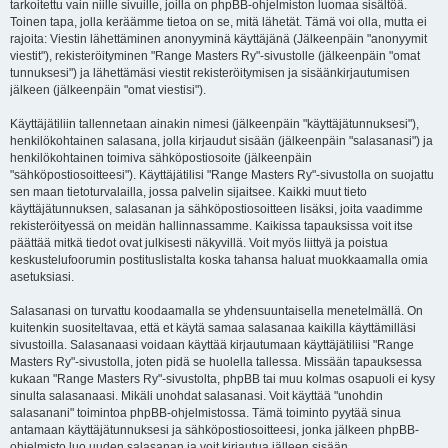
tarkoitettu vain niille sivuille, joilla on phpBB-ohjelmiston luomaa sisältöä.
Toinen tapa, jolla keräämme tietoa on se, mitä lähetät. Tämä voi olla, mutta ei
rajoita: Viestin lähettäminen anonyyminä käyttäjänä (Jälkeenpäin "anonyymit
viestit"), rekisteröityminen "Range Masters Ry"-sivustolle (jälkeenpäin "omat
tunnuksesi") ja lähettämäsi viestit rekisteröitymisen ja sisäänkirjautumisen
jälkeen (jälkeenpäin "omat viestisi").
Käyttäjätiliin tallennetaan ainakin nimesi (jälkeenpäin "käyttäjätunnuksesi"),
henkilökohtainen salasana, jolla kirjaudut sisään (jälkeenpäin "salasanasi") ja
henkilökohtainen toimiva sähköpostiosoite (jälkeenpäin
"sähköpostiosoitteesi"). Käyttäjätilisi "Range Masters Ry"-sivustolla on suojattu
sen maan tietoturvalailla, jossa palvelin sijaitsee. Kaikki muut tieto
käyttäjätunnuksen, salasanan ja sähköpostiosoitteen lisäksi, joita vaadimme
rekisteröityessä on meidän hallinnassamme. Kaikissa tapauksissa voit itse
päättää mitkä tiedot ovat julkisesti näkyvillä. Voit myös liittyä ja poistua
keskustelufoorumin postituslistalta koska tahansa haluat muokkaamalla omia
asetuksiasi.
Salasanasi on turvattu koodaamalla se yhdensuuntaisella menetelmällä. On
kuitenkin suositeltavaa, että et käytä samaa salasanaa kaikilla käyttämilläsi
sivustoilla. Salasanaasi voidaan käyttää kirjautumaan käyttäjätiliisi "Range
Masters Ry"-sivustolla, joten pidä se huolella tallessa. Missään tapauksessa
kukaan "Range Masters Ry"-sivustolta, phpBB tai muu kolmas osapuoli ei kysy
sinulta salasanaasi. Mikäli unohdat salasanasi. Voit käyttää "unohdin
salasanani" toimintoa phpBB-ohjelmistossa. Tämä toiminto pyytää sinua
antamaan käyttäjätunnuksesi ja sähköpostiosoitteesi, jonka jälkeen phpBB-
ohjelmisto luo uuden salasanan ja voit kirjautua jälleen sisään.