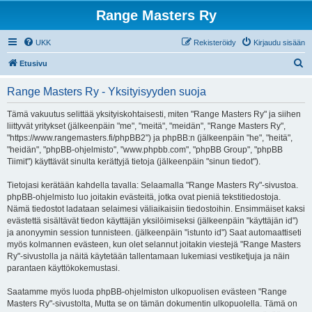
Range Masters Ry
UKK
Rekisteröidy
Kirjaudu sisään
E
Etusivu
t
Range Masters Ry - Yksityisyyden suoja
s
i
Tämä vakuutus selittää yksityiskohtaisesti, miten "Range Masters Ry" ja siihen
liittyvät yritykset (jälkeenpäin "me", "meitä", "meidän", "Range Masters Ry",
"https://www.rangemasters.fi/phpBB2") ja phpBB:n (jälkeenpäin "he", "heitä",
"heidän", "phpBB-ohjelmisto", "www.phpbb.com", "phpBB Group", "phpBB
Tiimit") käyttävät sinulta kerättyjä tietoja (jälkeenpäin "sinun tiedot").
Tietojasi kerätään kahdella tavalla: Selaamalla "Range Masters Ry"-sivustoa.
phpBB-ohjelmisto luo joitakin evästeitä, jotka ovat pieniä tekstitiedostoja.
Nämä tiedostot ladataan selaimesi väliaikaisiin tiedostoihin. Ensimmäiset kaksi
evästettä sisältävät tiedon käyttäjän yksilöimiseksi (jälkeenpäin "käyttäjän id")
ja anonyymin session tunnisteen. (jälkeenpäin "istunto id") Saat automaattiseti
myös kolmannen evästeen, kun olet selannut joitakin viestejä "Range Masters
Ry"-sivustolla ja näitä käytetään tallentamaan lukemiasi vestiketjuja ja näin
parantaen käyttökokemustasi.
Saatamme myös luoda phpBB-ohjelmiston ulkopuolisen evästeen "Range
Masters Ry"-sivustolta, Mutta se on tämän dokumentin ulkopuolella. Tämä on