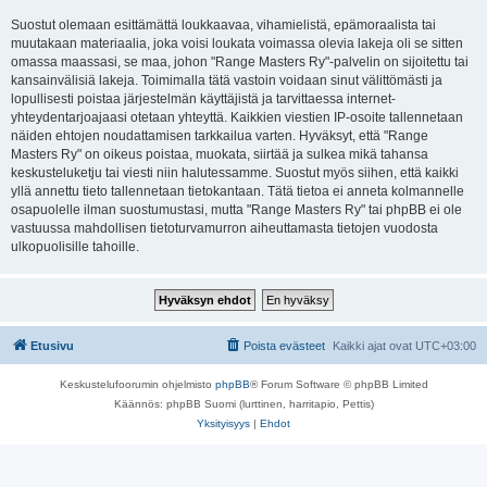
Suostut olemaan esittämättä loukkaavaa, vihamielistä, epämoraalista tai
muutakaan materiaalia, joka voisi loukata voimassa olevia lakeja oli se sitten
omassa maassasi, se maa, johon "Range Masters Ry"-palvelin on sijoitettu tai
kansainvälisiä lakeja. Toimimalla tätä vastoin voidaan sinut välittömästi ja
lopullisesti poistaa järjestelmän käyttäjistä ja tarvittaessa internet-
yhteydentarjoajaasi otetaan yhteyttä. Kaikkien viestien IP-osoite tallennetaan
näiden ehtojen noudattamisen tarkkailua varten. Hyväksyt, että "Range
Masters Ry" on oikeus poistaa, muokata, siirtää ja sulkea mikä tahansa
keskusteluketju tai viesti niin halutessamme. Suostut myös siihen, että kaikki
yllä annettu tieto tallennetaan tietokantaan. Tätä tietoa ei anneta kolmannelle
osapuolelle ilman suostumustasi, mutta "Range Masters Ry" tai phpBB ei ole
vastuussa mahdollisen tietoturvamurron aiheuttamasta tietojen vuodosta
ulkopuolisille tahoille.
Etusivu
Poista evästeet
Kaikki ajat ovat
UTC+03:00
Keskustelufoorumin ohjelmisto
phpBB
® Forum Software © phpBB Limited
Käännös: phpBB Suomi (lurttinen, harritapio, Pettis)
Yksityisyys
|
Ehdot