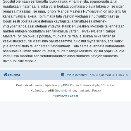
Suostut olemaan esittämättä loukkaavaa, vihamielistä, epämoraalista tai
muutakaan materiaalia, joka voisi loukata voimassa olevia lakeja oli se sitten
omassa maassasi, se maa, johon "Range Masters Ry"-palvelin on sijoitettu tai
kansainvälisiä lakeja. Toimimalla tätä vastoin voidaan sinut välittömästi ja
lopullisesti poistaa järjestelmän käyttäjistä ja tarvittaessa internet-
yhteydentarjoajaasi otetaan yhteyttä. Kaikkien viestien IP-osoite tallennetaan
näiden ehtojen noudattamisen tarkkailua varten. Hyväksyt, että "Range
Masters Ry" on oikeus poistaa, muokata, siirtää ja sulkea mikä tahansa
keskusteluketju tai viesti niin halutessamme. Suostut myös siihen, että kaikki
yllä annettu tieto tallennetaan tietokantaan. Tätä tietoa ei anneta kolmannelle
osapuolelle ilman suostumustasi, mutta "Range Masters Ry" tai phpBB ei ole
vastuussa mahdollisen tietoturvamurron aiheuttamasta tietojen vuodosta
ulkopuolisille tahoille.
Etusivu
Poista evästeet
Kaikki ajat ovat
UTC+03:00
Keskustelufoorumin ohjelmisto
phpBB
® Forum Software © phpBB Limited
Käännös: phpBB Suomi (lurttinen, harritapio, Pettis)
Yksityisyys
|
Ehdot