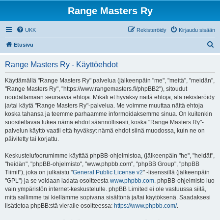
Range Masters Ry
UKK
Rekisteröidy
Kirjaudu sisään
E
Etusivu
t
Range Masters Ry - Käyttöehdot
s
i
Käyttämällä "Range Masters Ry" palvelua (jälkeenpäin "me", "meitä", "meidän",
"Range Masters Ry", "https://www.rangemasters.fi/phpBB2"), sitoudut
noudattamaan seuraavia ehtoja. Mikäli et hyväksy näitä ehtoja, älä rekisteröidy
ja/tai käytä "Range Masters Ry"-palvelua. Me voimme muuttaa näitä ehtoja
koska tahansa ja teemme parhaamme informoidaksemme sinua. On kuitenkin
suositeltavaa lukea nämä ehdot säännöllisesti, koska "Range Masters Ry"-
palvelun käyttö vaatii että hyväksyt nämä ehdot siinä muodossa, kuin ne on
päivitetty tai korjattu.
Keskustelufoorumimme käyttää phpBB-ohjelmistoa, (jälkeenpäin "he", "heidät",
"heidän", "phpBB-ohjelmisto", "www.phpbb.com", "phpBB Group", "phpBB
Tiimit"), joka on julkaistu "
General Public License v2
" -lisenssillä (jälkeenpäin
"GPL") ja se voidaan ladata osoitteesta
www.phpbb.com
. phpBB-ohjelmisto luo
vain ympäristön internet-keskustelulle. phpBB Limited ei ole vastuussa siitä,
mitä sallimme tai kiellämme sopivana sisältönä ja/tai käytöksenä. Saadaksesi
lisätietoa phpBB:stä vieraile osoitteessa:
https://www.phpbb.com/
.