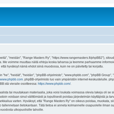
eitä", "meidän", "Range Masters Ry", "https://www.rangemasters.fi/phpBB2"), sitou
velua. Me voimme muuttaa näitä ehtoja koska tahansa ja teemme parhaamme informo
 että hyväksyt nämä ehdot siinä muodossa, kuin ne on päivitetty tai korjattu.
"he", "heidät", "heidän", "phpBB-ohjelmisto", "www.phpbb.com", "phpBB Group", "ph
www.phpbb.com
. phpBB-ohjelmisto luo vain ympäristön internet-keskustelulle. php
BB:stä vieraile osoitteessa:
https://www.phpbb.com/
.
alista tai muutakaan materiaalia, joka voisi loukata voimassa olevia lakeja oli se
vastoin voidaan sinut välittömästi ja lopullisesti poistaa järjestelmän käyttäjistä ja t
rkkailua varten. Hyväksyt, että "Range Masters Ry" on oikeus poistaa, muokata, siirt
eto tallennetaan tietokantaan. Tätä tietoa ei anneta kolmannelle osapuolelle ilman 
uodosta ulkopuolisille tahoille.