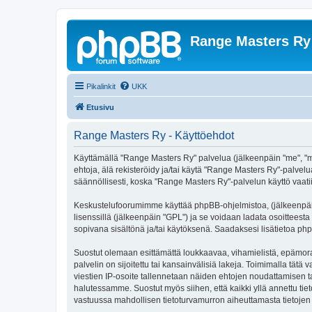
Range Masters Ry
Pikalinkit
UKK
Etusivu
Range Masters Ry - Käyttöehdot
Käyttämällä "Range Masters Ry" palvelua (jälkeenpäin "me", "m
ehtoja, älä rekisteröidy ja/tai käytä "Range Masters Ry"-pal
säännöllisesti, koska "Range Masters Ry"-palvelun käyttö vaatii
Keskustelufoorumimme käyttää phpBB-ohjelmistoa, (jälkeenpäin 
lisenssillä (jälkeenpäin "GPL") ja se voidaan ladata osoitteesta
sopivana sisältönä ja/tai käytöksenä. Saadaksesi lisätietoa php
Suostut olemaan esittämättä loukkaavaa, vihamielistä, epämora
palvelin on sijoitettu tai kansainvälisiä lakeja. Toimimalla tätä 
viestien IP-osoite tallennetaan näiden ehtojen noudattamisen ta
halutessamme. Suostut myös siihen, että kaikki yllä annettu ti
vastuussa mahdollisen tietoturvamurron aiheuttamasta tietojen v