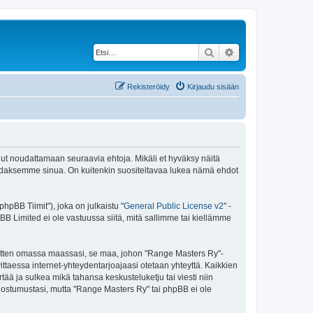
Etsi
Tarkennettu haku
Rekisteröidy
Kirjaudu sisään
dut noudattamaan seuraavia ehtoja. Mikäli et hyväksy näitä
idaksemme sinua. On kuitenkin suositeltavaa lukea nämä ehdot
pBB Tiimit"), joka on julkaistu "
General Public License v2
" -
BB Limited ei ole vastuussa siitä, mitä sallimme tai kiellämme
 sitten omassa maassasi, se maa, johon "Range Masters Ry"-
arvittaessa internet-yhteydentarjoajaasi otetaan yhteyttä. Kaikkien
ää ja sulkea mikä tahansa keskusteluketju tai viesti niin
suostumustasi, mutta "Range Masters Ry" tai phpBB ei ole