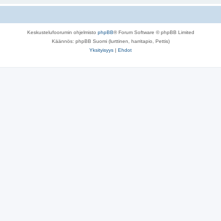
Keskustelufoorumin ohjelmisto
phpBB
® Forum Software © phpBB Limited
Käännös: phpBB Suomi (lurttinen, harritapio, Pettis)
Yksityisyys
|
Ehdot