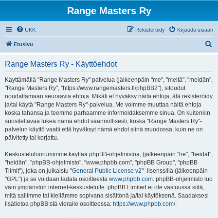
Range Masters Ry
UKK
Rekisteröidy
Kirjaudu sisään
E
Etusivu
t
Range Masters Ry - Käyttöehdot
s
i
Käyttämällä "Range Masters Ry" palvelua (jälkeenpäin "me", "meitä", "meidän",
"Range Masters Ry", "https://www.rangemasters.fi/phpBB2"), sitoudut
noudattamaan seuraavia ehtoja. Mikäli et hyväksy näitä ehtoja, älä rekisteröidy
ja/tai käytä "Range Masters Ry"-palvelua. Me voimme muuttaa näitä ehtoja
koska tahansa ja teemme parhaamme informoidaksemme sinua. On kuitenkin
suositeltavaa lukea nämä ehdot säännöllisesti, koska "Range Masters Ry"-
palvelun käyttö vaatii että hyväksyt nämä ehdot siinä muodossa, kuin ne on
päivitetty tai korjattu.
Keskustelufoorumimme käyttää phpBB-ohjelmistoa, (jälkeenpäin "he", "heidät",
"heidän", "phpBB-ohjelmisto", "www.phpbb.com", "phpBB Group", "phpBB
Tiimit"), joka on julkaistu "
General Public License v2
" -lisenssillä (jälkeenpäin
"GPL") ja se voidaan ladata osoitteesta
www.phpbb.com
. phpBB-ohjelmisto luo
vain ympäristön internet-keskustelulle. phpBB Limited ei ole vastuussa siitä,
mitä sallimme tai kiellämme sopivana sisältönä ja/tai käytöksenä. Saadaksesi
lisätietoa phpBB:stä vieraile osoitteessa:
https://www.phpbb.com/
.