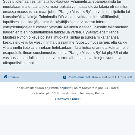
Suostut olemaan esittämättä loukkaavaa, vihamielistä, epämoraalista tai
muutakaan materiaalia, joka voisi loukata voimassa olevia lakeja oli se sitten
omassa maassasi, se maa, johon "Range Masters Ry"-palvelin on sijoitettu tai
kansainvälisiä lakeja. Toimimalla tätä vastoin voidaan sinut välittömästi ja
lopullisesti poistaa järjestelmän käyttäjistä ja tarvittaessa internet-
yhteydentarjoajaasi otetaan yhteyttä. Kaikkien viestien IP-osoite tallennetaan
näiden ehtojen noudattamisen tarkkailua varten. Hyväksyt, että "Range
Masters Ry" on oikeus poistaa, muokata, siirtää ja sulkea mikä tahansa
keskusteluketju tai viesti niin halutessamme. Suostut myös siihen, että kaikki
yllä annettu tieto tallennetaan tietokantaan. Tätä tietoa ei anneta kolmannelle
osapuolelle ilman suostumustasi, mutta "Range Masters Ry" tai phpBB ei ole
vastuussa mahdollisen tietoturvamurron aiheuttamasta tietojen vuodosta
ulkopuolisille tahoille.
Etusivu
Poista evästeet
Kaikki ajat ovat
UTC+03:00
Keskustelufoorumin ohjelmisto
phpBB
® Forum Software © phpBB Limited
Käännös: phpBB Suomi (lurttinen, harritapio, Pettis)
Yksityisyys
|
Ehdot