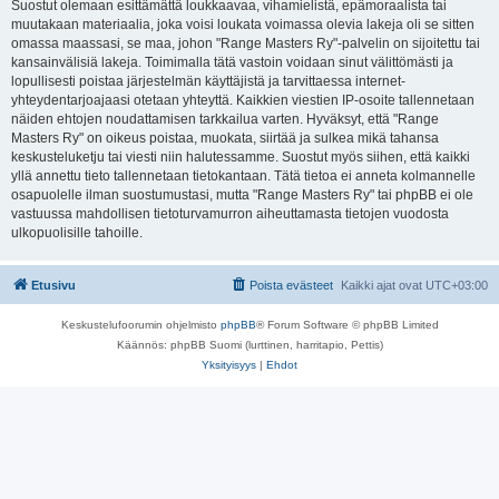
Suostut olemaan esittämättä loukkaavaa, vihamielistä, epämoraalista tai
muutakaan materiaalia, joka voisi loukata voimassa olevia lakeja oli se sitten
omassa maassasi, se maa, johon "Range Masters Ry"-palvelin on sijoitettu tai
kansainvälisiä lakeja. Toimimalla tätä vastoin voidaan sinut välittömästi ja
lopullisesti poistaa järjestelmän käyttäjistä ja tarvittaessa internet-
yhteydentarjoajaasi otetaan yhteyttä. Kaikkien viestien IP-osoite tallennetaan
näiden ehtojen noudattamisen tarkkailua varten. Hyväksyt, että "Range
Masters Ry" on oikeus poistaa, muokata, siirtää ja sulkea mikä tahansa
keskusteluketju tai viesti niin halutessamme. Suostut myös siihen, että kaikki
yllä annettu tieto tallennetaan tietokantaan. Tätä tietoa ei anneta kolmannelle
osapuolelle ilman suostumustasi, mutta "Range Masters Ry" tai phpBB ei ole
vastuussa mahdollisen tietoturvamurron aiheuttamasta tietojen vuodosta
ulkopuolisille tahoille.
Etusivu
Poista evästeet
Kaikki ajat ovat
UTC+03:00
Keskustelufoorumin ohjelmisto
phpBB
® Forum Software © phpBB Limited
Käännös: phpBB Suomi (lurttinen, harritapio, Pettis)
Yksityisyys
|
Ehdot