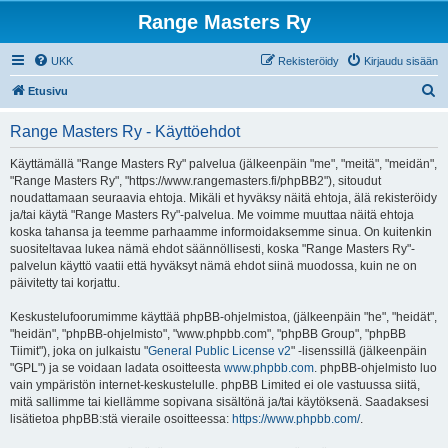
Range Masters Ry
UKK
Rekisteröidy
Kirjaudu sisään
E
Etusivu
t
Range Masters Ry - Käyttöehdot
s
i
Käyttämällä "Range Masters Ry" palvelua (jälkeenpäin "me", "meitä", "meidän",
"Range Masters Ry", "https://www.rangemasters.fi/phpBB2"), sitoudut
noudattamaan seuraavia ehtoja. Mikäli et hyväksy näitä ehtoja, älä rekisteröidy
ja/tai käytä "Range Masters Ry"-palvelua. Me voimme muuttaa näitä ehtoja
koska tahansa ja teemme parhaamme informoidaksemme sinua. On kuitenkin
suositeltavaa lukea nämä ehdot säännöllisesti, koska "Range Masters Ry"-
palvelun käyttö vaatii että hyväksyt nämä ehdot siinä muodossa, kuin ne on
päivitetty tai korjattu.
Keskustelufoorumimme käyttää phpBB-ohjelmistoa, (jälkeenpäin "he", "heidät",
"heidän", "phpBB-ohjelmisto", "www.phpbb.com", "phpBB Group", "phpBB
Tiimit"), joka on julkaistu "
General Public License v2
" -lisenssillä (jälkeenpäin
"GPL") ja se voidaan ladata osoitteesta
www.phpbb.com
. phpBB-ohjelmisto luo
vain ympäristön internet-keskustelulle. phpBB Limited ei ole vastuussa siitä,
mitä sallimme tai kiellämme sopivana sisältönä ja/tai käytöksenä. Saadaksesi
lisätietoa phpBB:stä vieraile osoitteessa:
https://www.phpbb.com/
.