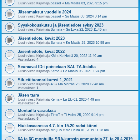
Uusin viesti Kirjoittaja
passeli
«
Ma Maalis 03, 2025 9:15 pm
Jäsenmaksut vuodelle 2024
Uusin viesti Kirjoittaja
passeli
«
Su Maalis 03, 2024 8:14 pm
Syyskokouskutsu ja jäsentiedote syksy 2023
Uusin viesti Kirjoittaja
Sumata
«
Su Loka 22, 2023 11:46 am
Jäsentiedote, kevät 2023
Uusin viesti Kirjoittaja
Sumata
«
Ke Maalis 29, 2023 10:58 am
Jäsentiedote, kevät 2022
Uusin viesti Kirjoittaja
KM
«
Ke Heinä 20, 2022 11:40 am
Vastaukset:
4
Seuraavat ID:t poistetaan SAL TA-listalta
Uusin viesti Kirjoittaja
Kema
«
Pe Maalis 05, 2021 1:24 pm
Siluettituomarikurssi 1_2021
Uusin viesti Kirjoittaja
48
«
Ma Marras 23, 2020 12:48 am
Vastaukset:
1
Jäsen tarra
Uusin viesti Kirjoittaja
Kema
«
La Elo 01, 2020 4:49 pm
Vastaukset:
4
Montuilla varauksia
Uusin viesti Kirjoittaja
TimoT
«
Ti Helmi 25, 2020 9:14 pm
Vastaukset:
6
Hiukkavaarassa 4.7. klo 15-20 radat kiinni
Uusin viesti Kirjoittaja
MrQuis
«
Ma Heinä 01, 2019 11:28 am
6A ja 6C montuilla SRA-kurssin ammuntoja 27. ja 28.4.2019