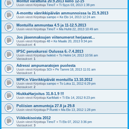
Montut varattuna 20.9.2013 kello 12-15
Uusin viesti Kirjoittaja
TimoT
«
Ti Syys 03, 2013 1:38 pm
A-monttu vänrikkipäivän ammunnoissa la 21.9.2013
Uusin viesti Kirjoittaja
sampo
«
Ke Elo 14, 2013 12:24 am
Montuilla ammuntaa 4.5 ja 11-12.5.2013
Uusin viesti Kirjoittaja
TimoT
«
Ma Huhti 22, 2013 10:49 am
Jos jäsenmaksujen viitenumerot herjaavat...
Uusin viesti Kirjoittaja
48
«
Ke Maalis 20, 2013 9:34 pm
Vastaukset:
4
IPSC peruskurssi Oulussa 6.-7.4.2013
Uusin viesti Kirjoittaja
heikkit
«
To Helmi 14, 2013 10:56 am
Vastaukset:
1
Adressi ampumaratojen puolesta
Uusin viesti Kirjoittaja
SOi
«
Pe Tammi 18, 2013 11:01 am
Vastaukset:
1
MPK:n Vänrikkipäivät montuilla 13.10.2012
Uusin viesti Kirjoittaja
sampo
«
To Loka 11, 2012 6:29 pm
Vastaukset:
2
HiukkaHarjoitus 31.8-1.9 !!!
Uusin viesti Kirjoittaja
KariMatti
«
Ti Elo 14, 2012 8:23 pm
Poliisien ammuntoja 27.8 ja 29.8
Uusin viesti Kirjoittaja
P Runtti
«
Ma Elo 13, 2012 1:28 pm
Viikkokisoista 2012
Uusin viesti Kirjoittaja
TimoT
«
Ti Elo 07, 2012 3:36 pm
Vastaukset:
3