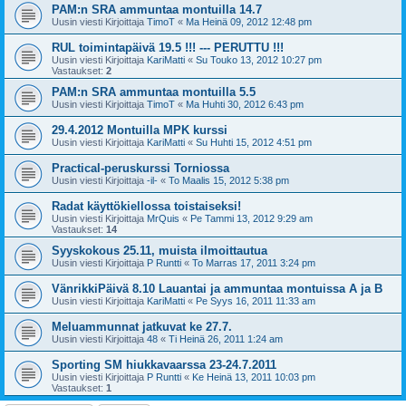
PAM:n SRA ammuntaa montuilla 14.7
Uusin viesti Kirjoittaja
TimoT
«
Ma Heinä 09, 2012 12:48 pm
RUL toimintapäivä 19.5 !!! --- PERUTTU !!!
Uusin viesti Kirjoittaja
KariMatti
«
Su Touko 13, 2012 10:27 pm
Vastaukset:
2
PAM:n SRA ammuntaa montuilla 5.5
Uusin viesti Kirjoittaja
TimoT
«
Ma Huhti 30, 2012 6:43 pm
29.4.2012 Montuilla MPK kurssi
Uusin viesti Kirjoittaja
KariMatti
«
Su Huhti 15, 2012 4:51 pm
Practical-peruskurssi Torniossa
Uusin viesti Kirjoittaja
-il-
«
To Maalis 15, 2012 5:38 pm
Radat käyttökiellossa toistaiseksi!
Uusin viesti Kirjoittaja
MrQuis
«
Pe Tammi 13, 2012 9:29 am
Vastaukset:
14
Syyskokous 25.11, muista ilmoittautua
Uusin viesti Kirjoittaja
P Runtti
«
To Marras 17, 2011 3:24 pm
VänrikkiPäivä 8.10 Lauantai ja ammuntaa montuissa A ja B
Uusin viesti Kirjoittaja
KariMatti
«
Pe Syys 16, 2011 11:33 am
Meluammunnat jatkuvat ke 27.7.
Uusin viesti Kirjoittaja
48
«
Ti Heinä 26, 2011 1:24 am
Sporting SM hiukkavaarssa 23-24.7.2011
Uusin viesti Kirjoittaja
P Runtti
«
Ke Heinä 13, 2011 10:03 pm
Vastaukset:
1