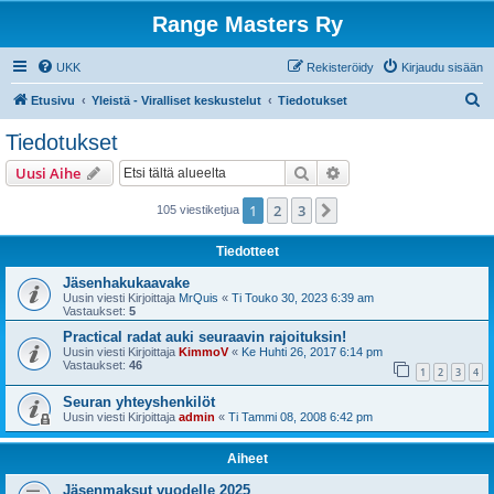
Range Masters Ry
UKK
Rekisteröidy
Kirjaudu sisään
E
Etusivu
Yleistä - Viralliset keskustelut
Tiedotukset
t
Tiedotukset
s
Etsi
Tarkennettu haku
Uusi Aihe
i
1
2
3
Seuraava
105 viestiketjua
Tiedotteet
Jäsenhakukaavake
Uusin viesti Kirjoittaja
MrQuis
«
Ti Touko 30, 2023 6:39 am
Vastaukset:
5
Practical radat auki seuraavin rajoituksin!
Uusin viesti Kirjoittaja
KimmoV
«
Ke Huhti 26, 2017 6:14 pm
Vastaukset:
46
1
2
3
4
Seuran yhteyshenkilöt
Uusin viesti Kirjoittaja
admin
«
Ti Tammi 08, 2008 6:42 pm
Aiheet
Jäsenmaksut vuodelle 2025