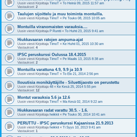
Uusin viesti Kirjoittaja
TimoT
«
To Heinä 09, 2015 11:57 am
Vastaukset:
2
Taulujen sijoittelu ja muu toiminta montuilla.
Uusin viesti Kirjoittaja
TimoT
«
Pe Touko 08, 2015 10:05 am
Montuilla viranomaisten varauksia....
Uusin viesti Kirjoittaja
P Runtti
«
To Huhti 23, 2015 9:41 am
Hiukkavaaran ratojen ampuma-ajat
Uusin viesti Kirjoittaja
TimoT
«
Ke Huhti 01, 2015 10:30 am
Vastaukset:
4
IPSC peruskurssi Oulussa 18.4.2015
Uusin viesti Kirjoittaja
TimoT
«
Pe Maalis 13, 2015 8:38 am
Vastaukset:
2
Montuilla varattuna 4.9, 9.9 ja 10.9
Uusin viesti Kirjoittaja
TimoT
«
To Elo 21, 2014 2:56 pm
Ilouutisia monikäyttäjille - Siluettijaosto on perustettu
Uusin viesti Kirjoittaja
48
«
Ke Kesä 25, 2014 5:55 pm
Vastaukset:
12
Montut varauksia 5.6 ja 12.6
Uusin viesti Kirjoittaja
TimoT
«
Ma Kesä 02, 2014 9:22 am
Hiukkavaaran radat varattu 30.5. - 1.6.
Uusin viesti Kirjoittaja
heikkit
«
Pe Touko 30, 2014 10:41 am
PERUTTU - IPSC peruskurssi Kajaanissa 21.9.2013
Uusin viesti Kirjoittaja
heikkit
«
Ti Syys 10, 2013 9:41 am
Vastaukset:
1