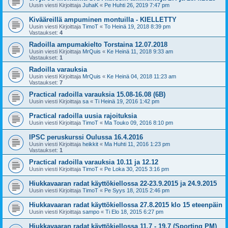
Uusin viesti Kirjoittaja
JuhaK
«
Pe Huhti 26, 2019 7:47 pm
Kivääreillä ampuminen montuilla - KIELLETTY
Uusin viesti Kirjoittaja
TimoT
«
To Heinä 19, 2018 8:39 pm
Vastaukset:
4
Radoilla ampumakielto Torstaina 12.07.2018
Uusin viesti Kirjoittaja
MrQuis
«
Ke Heinä 11, 2018 9:33 am
Vastaukset:
1
Radoilla varauksia
Uusin viesti Kirjoittaja
MrQuis
«
Ke Heinä 04, 2018 11:23 am
Vastaukset:
7
Practical radoilla varauksia 15.08-16.08 (6B)
Uusin viesti Kirjoittaja
sa
«
Ti Heinä 19, 2016 1:42 pm
Practical radoilla uusia rajoituksia
Uusin viesti Kirjoittaja
TimoT
«
Ma Touko 09, 2016 8:10 pm
IPSC peruskurssi Oulussa 16.4.2016
Uusin viesti Kirjoittaja
heikkit
«
Ma Huhti 11, 2016 1:23 pm
Vastaukset:
1
Practical radoilla varauksia 10.11 ja 12.12
Uusin viesti Kirjoittaja
TimoT
«
Pe Loka 30, 2015 3:16 pm
Hiukkavaaran radat käyttökiellossa 22-23.9.2015 ja 24.9.2015
Uusin viesti Kirjoittaja
TimoT
«
Pe Syys 18, 2015 2:46 pm
Hiukkavaaran radat käyttökiellossa 27.8.2015 klo 15 eteenpäin
Uusin viesti Kirjoittaja
sampo
«
Ti Elo 18, 2015 6:27 pm
Hiukkavaaran radat käyttökiellossa 11.7 - 19.7 (Sporting PM)