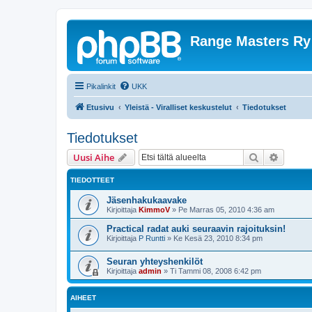
Range Masters Ry
Pikalinkit
UKK
Etusivu
Yleistä - Viralliset keskustelut
Tiedotukset
Tiedotukset
Etsi
Tarken
Uusi Aihe
TIEDOTTEET
Jäsenhakukaavake
Kirjoittaja
KimmoV
»
Pe Marras 05, 2010 4:36 am
Practical radat auki seuraavin rajoituksin!
Kirjoittaja
P Runtti
»
Ke Kesä 23, 2010 8:34 pm
Seuran yhteyshenkilöt
Kirjoittaja
admin
»
Ti Tammi 08, 2008 6:42 pm
AIHEET