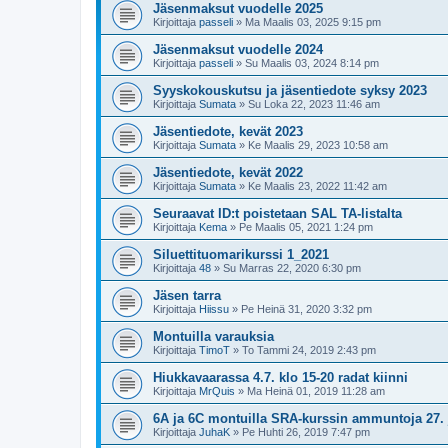
Jäsenmaksut vuodelle 2025
Kirjoittaja
passeli
»
Ma Maalis 03, 2025 9:15 pm
Jäsenmaksut vuodelle 2024
Kirjoittaja
passeli
»
Su Maalis 03, 2024 8:14 pm
Syyskokouskutsu ja jäsentiedote syksy 2023
Kirjoittaja
Sumata
»
Su Loka 22, 2023 11:46 am
Jäsentiedote, kevät 2023
Kirjoittaja
Sumata
»
Ke Maalis 29, 2023 10:58 am
Jäsentiedote, kevät 2022
Kirjoittaja
Sumata
»
Ke Maalis 23, 2022 11:42 am
Seuraavat ID:t poistetaan SAL TA-listalta
Kirjoittaja
Kema
»
Pe Maalis 05, 2021 1:24 pm
Siluettituomarikurssi 1_2021
Kirjoittaja
48
»
Su Marras 22, 2020 6:30 pm
Jäsen tarra
Kirjoittaja
Hiissu
»
Pe Heinä 31, 2020 3:32 pm
Montuilla varauksia
Kirjoittaja
TimoT
»
To Tammi 24, 2019 2:43 pm
Hiukkavaarassa 4.7. klo 15-20 radat kiinni
Kirjoittaja
MrQuis
»
Ma Heinä 01, 2019 11:28 am
6A ja 6C montuilla SRA-kurssin ammuntoja 27. 
Kirjoittaja
JuhaK
»
Pe Huhti 26, 2019 7:47 pm