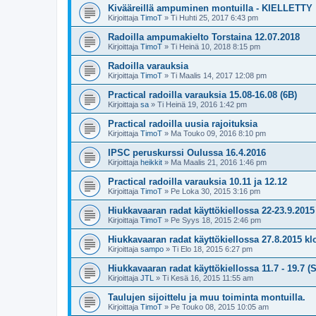
Kivääreillä ampuminen montuilla - KIELLETTY
Kirjoittaja
TimoT
»
Ti Huhti 25, 2017 6:43 pm
Radoilla ampumakielto Torstaina 12.07.2018
Kirjoittaja
TimoT
»
Ti Heinä 10, 2018 8:15 pm
Radoilla varauksia
Kirjoittaja
TimoT
»
Ti Maalis 14, 2017 12:08 pm
Practical radoilla varauksia 15.08-16.08 (6B)
Kirjoittaja
sa
»
Ti Heinä 19, 2016 1:42 pm
Practical radoilla uusia rajoituksia
Kirjoittaja
TimoT
»
Ma Touko 09, 2016 8:10 pm
IPSC peruskurssi Oulussa 16.4.2016
Kirjoittaja
heikkit
»
Ma Maalis 21, 2016 1:46 pm
Practical radoilla varauksia 10.11 ja 12.12
Kirjoittaja
TimoT
»
Pe Loka 30, 2015 3:16 pm
Hiukkavaaran radat käyttökiellossa 22-23.9.2015
Kirjoittaja
TimoT
»
Pe Syys 18, 2015 2:46 pm
Hiukkavaaran radat käyttökiellossa 27.8.2015 kl
Kirjoittaja
sampo
»
Ti Elo 18, 2015 6:27 pm
Hiukkavaaran radat käyttökiellossa 11.7 - 19.7 
Kirjoittaja
JTL
»
Ti Kesä 16, 2015 11:55 am
Taulujen sijoittelu ja muu toiminta montuilla.
Kirjoittaja
TimoT
»
Pe Touko 08, 2015 10:05 am