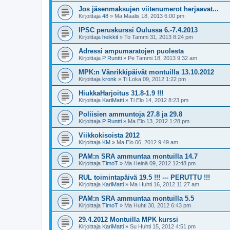
Jos jäsenmaksujen viitenumerot herjaavat...
Kirjoittaja
48
»
Ma Maalis 18, 2013 6:00 pm
IPSC peruskurssi Oulussa 6.-7.4.2013
Kirjoittaja
heikkit
»
To Tammi 31, 2013 8:24 pm
Adressi ampumaratojen puolesta
Kirjoittaja
P Runtti
»
Pe Tammi 18, 2013 9:32 am
MPK:n Vänrikkipäivät montuilla 13.10.2012
Kirjoittaja
kronk
»
Ti Loka 09, 2012 1:22 pm
HiukkaHarjoitus 31.8-1.9 !!!
Kirjoittaja
KariMatti
»
Ti Elo 14, 2012 8:23 pm
Poliisien ammuntoja 27.8 ja 29.8
Kirjoittaja
P Runtti
»
Ma Elo 13, 2012 1:28 pm
Viikkokisoista 2012
Kirjoittaja
KM
»
Ma Elo 06, 2012 9:49 am
PAM:n SRA ammuntaa montuilla 14.7
Kirjoittaja
TimoT
»
Ma Heinä 09, 2012 12:48 pm
RUL toimintapäivä 19.5 !!! --- PERUTTU !!!
Kirjoittaja
KariMatti
»
Ma Huhti 16, 2012 11:27 am
PAM:n SRA ammuntaa montuilla 5.5
Kirjoittaja
TimoT
»
Ma Huhti 30, 2012 6:43 pm
29.4.2012 Montuilla MPK kurssi
Kirjoittaja
KariMatti
»
Su Huhti 15, 2012 4:51 pm