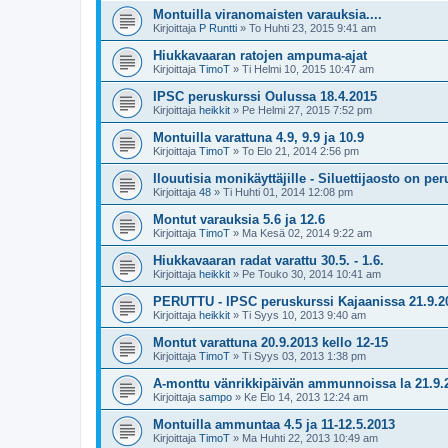
Montuilla viranomaisten varauksia....
Kirjoittaja
P Runtti
»
To Huhti 23, 2015 9:41 am
Hiukkavaaran ratojen ampuma-ajat
Kirjoittaja
TimoT
»
Ti Helmi 10, 2015 10:47 am
IPSC peruskurssi Oulussa 18.4.2015
Kirjoittaja
heikkit
»
Pe Helmi 27, 2015 7:52 pm
Montuilla varattuna 4.9, 9.9 ja 10.9
Kirjoittaja
TimoT
»
To Elo 21, 2014 2:56 pm
Ilouutisia monikäyttäjille - Siluettijaosto on per
Kirjoittaja
48
»
Ti Huhti 01, 2014 12:08 pm
Montut varauksia 5.6 ja 12.6
Kirjoittaja
TimoT
»
Ma Kesä 02, 2014 9:22 am
Hiukkavaaran radat varattu 30.5. - 1.6.
Kirjoittaja
heikkit
»
Pe Touko 30, 2014 10:41 am
PERUTTU - IPSC peruskurssi Kajaanissa 21.9.2
Kirjoittaja
heikkit
»
Ti Syys 10, 2013 9:40 am
Montut varattuna 20.9.2013 kello 12-15
Kirjoittaja
TimoT
»
Ti Syys 03, 2013 1:38 pm
A-monttu vänrikkipäivän ammunnoissa la 21.9.
Kirjoittaja
sampo
»
Ke Elo 14, 2013 12:24 am
Montuilla ammuntaa 4.5 ja 11-12.5.2013
Kirjoittaja
TimoT
»
Ma Huhti 22, 2013 10:49 am