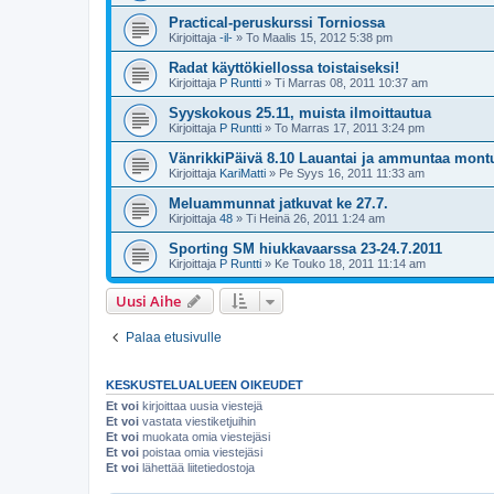
Practical-peruskurssi Torniossa
Kirjoittaja
-il-
»
To Maalis 15, 2012 5:38 pm
Radat käyttökiellossa toistaiseksi!
Kirjoittaja
P Runtti
»
Ti Marras 08, 2011 10:37 am
Syyskokous 25.11, muista ilmoittautua
Kirjoittaja
P Runtti
»
To Marras 17, 2011 3:24 pm
VänrikkiPäivä 8.10 Lauantai ja ammuntaa montu
Kirjoittaja
KariMatti
»
Pe Syys 16, 2011 11:33 am
Meluammunnat jatkuvat ke 27.7.
Kirjoittaja
48
»
Ti Heinä 26, 2011 1:24 am
Sporting SM hiukkavaarssa 23-24.7.2011
Kirjoittaja
P Runtti
»
Ke Touko 18, 2011 11:14 am
Uusi Aihe
Palaa etusivulle
KESKUSTELUALUEEN OIKEUDET
Et voi
kirjoittaa uusia viestejä
Et voi
vastata viestiketjuihin
Et voi
muokata omia viestejäsi
Et voi
poistaa omia viestejäsi
Et voi
lähettää liitetiedostoja