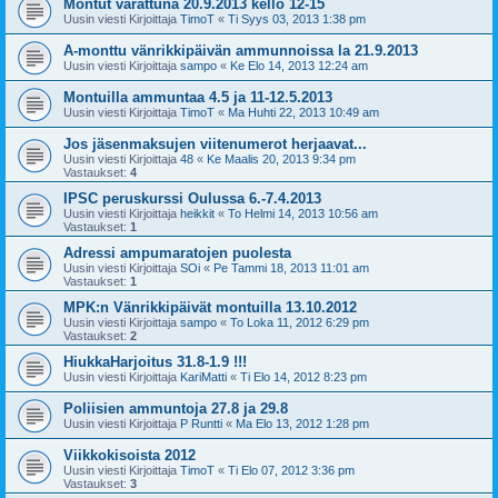
Montut varattuna 20.9.2013 kello 12-15
Uusin viesti Kirjoittaja
TimoT
«
Ti Syys 03, 2013 1:38 pm
A-monttu vänrikkipäivän ammunnoissa la 21.9.2013
Uusin viesti Kirjoittaja
sampo
«
Ke Elo 14, 2013 12:24 am
Montuilla ammuntaa 4.5 ja 11-12.5.2013
Uusin viesti Kirjoittaja
TimoT
«
Ma Huhti 22, 2013 10:49 am
Jos jäsenmaksujen viitenumerot herjaavat...
Uusin viesti Kirjoittaja
48
«
Ke Maalis 20, 2013 9:34 pm
Vastaukset:
4
IPSC peruskurssi Oulussa 6.-7.4.2013
Uusin viesti Kirjoittaja
heikkit
«
To Helmi 14, 2013 10:56 am
Vastaukset:
1
Adressi ampumaratojen puolesta
Uusin viesti Kirjoittaja
SOi
«
Pe Tammi 18, 2013 11:01 am
Vastaukset:
1
MPK:n Vänrikkipäivät montuilla 13.10.2012
Uusin viesti Kirjoittaja
sampo
«
To Loka 11, 2012 6:29 pm
Vastaukset:
2
HiukkaHarjoitus 31.8-1.9 !!!
Uusin viesti Kirjoittaja
KariMatti
«
Ti Elo 14, 2012 8:23 pm
Poliisien ammuntoja 27.8 ja 29.8
Uusin viesti Kirjoittaja
P Runtti
«
Ma Elo 13, 2012 1:28 pm
Viikkokisoista 2012
Uusin viesti Kirjoittaja
TimoT
«
Ti Elo 07, 2012 3:36 pm
Vastaukset:
3