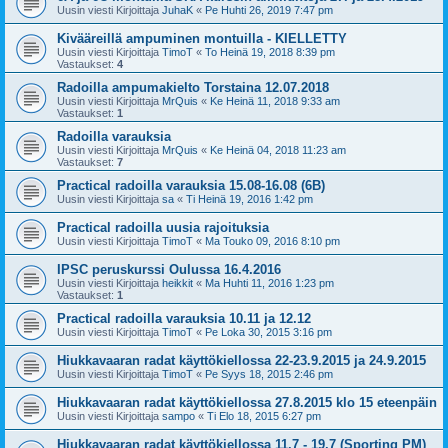
Uusin viesti Kirjoittaja
JuhaK
«
Pe Huhti 26, 2019 7:47 pm
Kivääreillä ampuminen montuilla - KIELLETTY
Uusin viesti Kirjoittaja
TimoT
«
To Heinä 19, 2018 8:39 pm
Vastaukset:
4
Radoilla ampumakielto Torstaina 12.07.2018
Uusin viesti Kirjoittaja
MrQuis
«
Ke Heinä 11, 2018 9:33 am
Vastaukset:
1
Radoilla varauksia
Uusin viesti Kirjoittaja
MrQuis
«
Ke Heinä 04, 2018 11:23 am
Vastaukset:
7
Practical radoilla varauksia 15.08-16.08 (6B)
Uusin viesti Kirjoittaja
sa
«
Ti Heinä 19, 2016 1:42 pm
Practical radoilla uusia rajoituksia
Uusin viesti Kirjoittaja
TimoT
«
Ma Touko 09, 2016 8:10 pm
IPSC peruskurssi Oulussa 16.4.2016
Uusin viesti Kirjoittaja
heikkit
«
Ma Huhti 11, 2016 1:23 pm
Vastaukset:
1
Practical radoilla varauksia 10.11 ja 12.12
Uusin viesti Kirjoittaja
TimoT
«
Pe Loka 30, 2015 3:16 pm
Hiukkavaaran radat käyttökiellossa 22-23.9.2015 ja 24.9.2015
Uusin viesti Kirjoittaja
TimoT
«
Pe Syys 18, 2015 2:46 pm
Hiukkavaaran radat käyttökiellossa 27.8.2015 klo 15 eteenpäin
Uusin viesti Kirjoittaja
sampo
«
Ti Elo 18, 2015 6:27 pm
Hiukkavaaran radat käyttökiellossa 11.7 - 19.7 (Sporting PM)