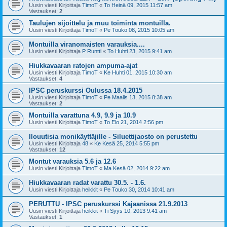
Uusin viesti Kirjoittaja
TimoT
«
To Heinä 09, 2015 11:57 am
Vastaukset:
2
Taulujen sijoittelu ja muu toiminta montuilla.
Uusin viesti Kirjoittaja
TimoT
«
Pe Touko 08, 2015 10:05 am
Montuilla viranomaisten varauksia....
Uusin viesti Kirjoittaja
P Runtti
«
To Huhti 23, 2015 9:41 am
Hiukkavaaran ratojen ampuma-ajat
Uusin viesti Kirjoittaja
TimoT
«
Ke Huhti 01, 2015 10:30 am
Vastaukset:
4
IPSC peruskurssi Oulussa 18.4.2015
Uusin viesti Kirjoittaja
TimoT
«
Pe Maalis 13, 2015 8:38 am
Vastaukset:
2
Montuilla varattuna 4.9, 9.9 ja 10.9
Uusin viesti Kirjoittaja
TimoT
«
To Elo 21, 2014 2:56 pm
Ilouutisia monikäyttäjille - Siluettijaosto on perustettu
Uusin viesti Kirjoittaja
48
«
Ke Kesä 25, 2014 5:55 pm
Vastaukset:
12
Montut varauksia 5.6 ja 12.6
Uusin viesti Kirjoittaja
TimoT
«
Ma Kesä 02, 2014 9:22 am
Hiukkavaaran radat varattu 30.5. - 1.6.
Uusin viesti Kirjoittaja
heikkit
«
Pe Touko 30, 2014 10:41 am
PERUTTU - IPSC peruskurssi Kajaanissa 21.9.2013
Uusin viesti Kirjoittaja
heikkit
«
Ti Syys 10, 2013 9:41 am
Vastaukset:
1