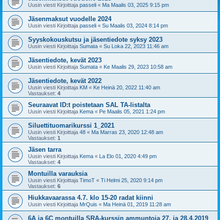
Uusin viesti Kirjoittaja
passeli
«
Ma Maalis 03, 2025 9:15 pm
Jäsenmaksut vuodelle 2024
Uusin viesti Kirjoittaja
passeli
«
Su Maalis 03, 2024 8:14 pm
Syyskokouskutsu ja jäsentiedote syksy 2023
Uusin viesti Kirjoittaja
Sumata
«
Su Loka 22, 2023 11:46 am
Jäsentiedote, kevät 2023
Uusin viesti Kirjoittaja
Sumata
«
Ke Maalis 29, 2023 10:58 am
Jäsentiedote, kevät 2022
Uusin viesti Kirjoittaja
KM
«
Ke Heinä 20, 2022 11:40 am
Vastaukset:
4
Seuraavat ID:t poistetaan SAL TA-listalta
Uusin viesti Kirjoittaja
Kema
«
Pe Maalis 05, 2021 1:24 pm
Siluettituomarikurssi 1_2021
Uusin viesti Kirjoittaja
48
«
Ma Marras 23, 2020 12:48 am
Vastaukset:
1
Jäsen tarra
Uusin viesti Kirjoittaja
Kema
«
La Elo 01, 2020 4:49 pm
Vastaukset:
4
Montuilla varauksia
Uusin viesti Kirjoittaja
TimoT
«
Ti Helmi 25, 2020 9:14 pm
Vastaukset:
6
Hiukkavaarassa 4.7. klo 15-20 radat kiinni
Uusin viesti Kirjoittaja
MrQuis
«
Ma Heinä 01, 2019 11:28 am
6A ja 6C montuilla SRA-kurssin ammuntoja 27. ja 28.4.2019