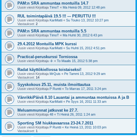
PAM:n SRA ammuntaa montuilla 14.7
Uusin viesti Kirjoittaja
TimoT
«
Ma Heinä 09, 2012 12:48 pm
RUL toimintapäivä 19.5 !!! --- PERUTTU !!!
Uusin viesti Kirjoittaja
KariMatti
«
Su Touko 13, 2012 10:27 pm
Vastaukset:
2
PAM:n SRA ammuntaa montuilla 5.5
Uusin viesti Kirjoittaja
TimoT
«
Ma Huhti 30, 2012 6:43 pm
29.4.2012 Montuilla MPK kurssi
Uusin viesti Kirjoittaja
KariMatti
«
Su Huhti 15, 2012 4:51 pm
Practical-peruskurssi Torniossa
Uusin viesti Kirjoittaja
-il-
«
To Maalis 15, 2012 5:38 pm
Radat käyttökiellossa toistaiseksi!
Uusin viesti Kirjoittaja
MrQuis
«
Pe Tammi 13, 2012 9:29 am
Vastaukset:
14
Syyskokous 25.11, muista ilmoittautua
Uusin viesti Kirjoittaja
P Runtti
«
To Marras 17, 2011 3:24 pm
VänrikkiPäivä 8.10 Lauantai ja ammuntaa montuissa A ja B
Uusin viesti Kirjoittaja
KariMatti
«
Pe Syys 16, 2011 11:33 am
Meluammunnat jatkuvat ke 27.7.
Uusin viesti Kirjoittaja
48
«
Ti Heinä 26, 2011 1:24 am
Sporting SM hiukkavaarssa 23-24.7.2011
Uusin viesti Kirjoittaja
P Runtti
«
Ke Heinä 13, 2011 10:03 pm
Vastaukset:
1