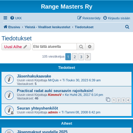
Range Masters Ry
UKK
Rekisteröidy
Kirjaudu sisään
E
Etusivu
Yleistä - Viralliset keskustelut
Tiedotukset
t
Tiedotukset
s
Etsi
Tarkennettu haku
Uusi Aihe
i
1
2
3
Seuraava
105 viestiketjua
Tiedotteet
Jäsenhakukaavake
Uusin viesti Kirjoittaja
MrQuis
«
Ti Touko 30, 2023 6:39 am
Vastaukset:
5
Practical radat auki seuraavin rajoituksin!
Uusin viesti Kirjoittaja
KimmoV
«
Ke Huhti 26, 2017 6:14 pm
Vastaukset:
46
1
2
3
4
Seuran yhteyshenkilöt
Uusin viesti Kirjoittaja
admin
«
Ti Tammi 08, 2008 6:42 pm
Aiheet
Jäsenmaksut vuodelle 2025