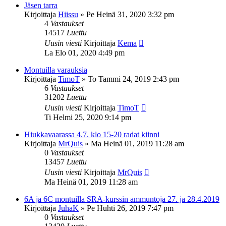
Jäsen tarra
Kirjoittaja
Hiissu
»
Pe Heinä 31, 2020 3:32 pm
4
Vastaukset
14517
Luettu
Uusin viesti
Kirjoittaja
Kema
La Elo 01, 2020 4:49 pm
Montuilla varauksia
Kirjoittaja
TimoT
»
To Tammi 24, 2019 2:43 pm
6
Vastaukset
31202
Luettu
Uusin viesti
Kirjoittaja
TimoT
Ti Helmi 25, 2020 9:14 pm
Hiukkavaarassa 4.7. klo 15-20 radat kiinni
Kirjoittaja
MrQuis
»
Ma Heinä 01, 2019 11:28 am
0
Vastaukset
13457
Luettu
Uusin viesti
Kirjoittaja
MrQuis
Ma Heinä 01, 2019 11:28 am
6A ja 6C montuilla SRA-kurssin ammuntoja 27. ja 28.4.2019
Kirjoittaja
JuhaK
»
Pe Huhti 26, 2019 7:47 pm
0
Vastaukset