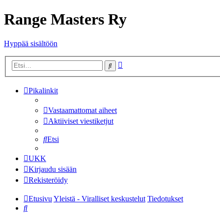
Range Masters Ry
Hyppää sisältöön
Tarkennettu
Etsi
haku
Pikalinkit
Vastaamattomat aiheet
Aktiiviset viestiketjut
Etsi
UKK
Kirjaudu sisään
Rekisteröidy
Etusivu
Yleistä - Viralliset keskustelut
Tiedotukset
Etsi