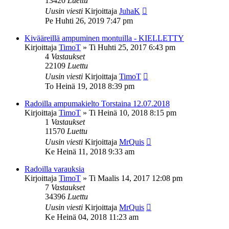
13420
Luettu
Uusin viesti
Kirjoittaja
JuhaK
Pe Huhti 26, 2019 7:47 pm
Kivääreillä ampuminen montuilla - KIELLETTY
Kirjoittaja
TimoT
»
Ti Huhti 25, 2017 6:43 pm
4
Vastaukset
22109
Luettu
Uusin viesti
Kirjoittaja
TimoT
To Heinä 19, 2018 8:39 pm
Radoilla ampumakielto Torstaina 12.07.2018
Kirjoittaja
TimoT
»
Ti Heinä 10, 2018 8:15 pm
1
Vastaukset
11570
Luettu
Uusin viesti
Kirjoittaja
MrQuis
Ke Heinä 11, 2018 9:33 am
Radoilla varauksia
Kirjoittaja
TimoT
»
Ti Maalis 14, 2017 12:08 pm
7
Vastaukset
34396
Luettu
Uusin viesti
Kirjoittaja
MrQuis
Ke Heinä 04, 2018 11:23 am