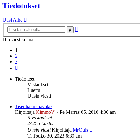
Tiedotukset
Uusi Aihe
Tarkennettu
Etsi
haku
105 viestiketjua
1
2
3
Seuraava
Tiedotteet
Vastaukset
Luettu
Uusin viesti
Jäsenhakukaavake
Kirjoittaja
KimmoV
»
Pe Marras 05, 2010 4:36 am
5
Vastaukset
24255
Luettu
Uusin viesti
Kirjoittaja
MrQuis
Ti Touko 30, 2023 6:39 am