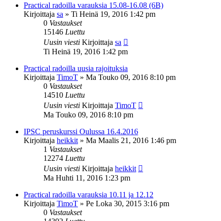
Practical radoilla varauksia 15.08-16.08 (6B)
Kirjoittaja
sa
»
Ti Heinä 19, 2016 1:42 pm
0
Vastaukset
15146
Luettu
Uusin viesti
Kirjoittaja
sa
Ti Heinä 19, 2016 1:42 pm
Practical radoilla uusia rajoituksia
Kirjoittaja
TimoT
»
Ma Touko 09, 2016 8:10 pm
0
Vastaukset
14510
Luettu
Uusin viesti
Kirjoittaja
TimoT
Ma Touko 09, 2016 8:10 pm
IPSC peruskurssi Oulussa 16.4.2016
Kirjoittaja
heikkit
»
Ma Maalis 21, 2016 1:46 pm
1
Vastaukset
12274
Luettu
Uusin viesti
Kirjoittaja
heikkit
Ma Huhti 11, 2016 1:23 pm
Practical radoilla varauksia 10.11 ja 12.12
Kirjoittaja
TimoT
»
Pe Loka 30, 2015 3:16 pm
0
Vastaukset