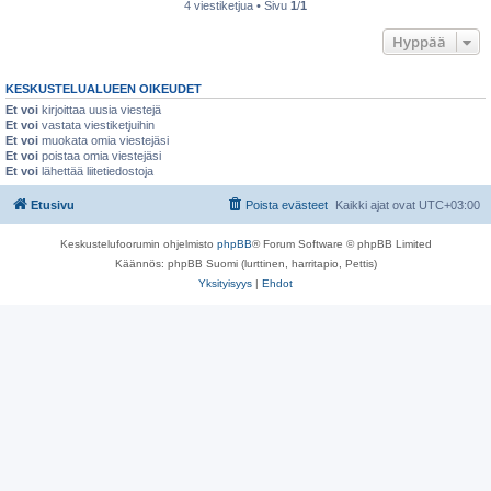
4 viestiketjua • Sivu
1
/
1
Hyppää
KESKUSTELUALUEEN OIKEUDET
Et voi
kirjoittaa uusia viestejä
Et voi
vastata viestiketjuihin
Et voi
muokata omia viestejäsi
Et voi
poistaa omia viestejäsi
Et voi
lähettää liitetiedostoja
Etusivu
Poista evästeet
Kaikki ajat ovat
UTC+03:00
Keskustelufoorumin ohjelmisto
phpBB
® Forum Software © phpBB Limited
Käännös: phpBB Suomi (lurttinen, harritapio, Pettis)
Yksityisyys
|
Ehdot