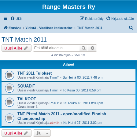
Range Masters Ry
UKK
Rekisteröidy
Kirjaudu sisään
E
Etusivu
Yleistä - Viralliset keskustelut
TNT Match 2011
t
TNT Match 2011
s
Etsi
Tarkennettu haku
Uusi Aihe
i
4 viestiketjua • Sivu
1
/
1
Aiheet
TNT 2011 Tulokset
Uusin viesti Kirjoittaja
TimoT
«
Su Heinä 03, 2011 7:48 pm
SQUADIT
Uusin viesti Kirjoittaja
TimoT
«
To Kesä 30, 2011 8:59 pm
TALKOOT
Uusin viesti Kirjoittaja
Pasi P
«
Ke Touko 18, 2011 8:09 pm
Vastaukset:
1
TNT Pistol Match 2011 - open/modified Finnish
Championship
Uusin viesti Kirjoittaja
admin
«
Ke Huhti 27, 2011 3:02 pm
Uusi Aihe