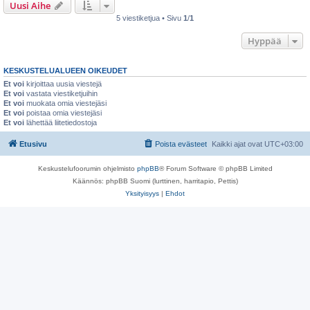
Uusi Aihe
5 viestiketjua • Sivu
1
/
1
Hyppää
KESKUSTELUALUEEN OIKEUDET
Et voi
kirjoittaa uusia viestejä
Et voi
vastata viestiketjuihin
Et voi
muokata omia viestejäsi
Et voi
poistaa omia viestejäsi
Et voi
lähettää liitetiedostoja
Etusivu
Poista evästeet
Kaikki ajat ovat
UTC+03:00
Keskustelufoorumin ohjelmisto
phpBB
® Forum Software © phpBB Limited
Käännös: phpBB Suomi (lurttinen, harritapio, Pettis)
Yksityisyys
|
Ehdot