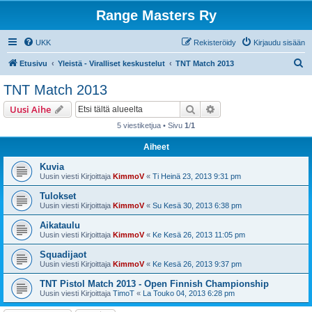
Range Masters Ry
UKK
Rekisteröidy
Kirjaudu sisään
E
Etusivu
Yleistä - Viralliset keskustelut
TNT Match 2013
t
TNT Match 2013
s
Etsi
Tarkennettu haku
Uusi Aihe
i
5 viestiketjua • Sivu
1
/
1
Aiheet
Kuvia
Uusin viesti Kirjoittaja
KimmoV
«
Ti Heinä 23, 2013 9:31 pm
Tulokset
Uusin viesti Kirjoittaja
KimmoV
«
Su Kesä 30, 2013 6:38 pm
Aikataulu
Uusin viesti Kirjoittaja
KimmoV
«
Ke Kesä 26, 2013 11:05 pm
Squadijaot
Uusin viesti Kirjoittaja
KimmoV
«
Ke Kesä 26, 2013 9:37 pm
TNT Pistol Match 2013 - Open Finnish Championship
Uusin viesti Kirjoittaja
TimoT
«
La Touko 04, 2013 6:28 pm