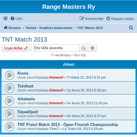
Range Masters Ry
UKK
Rekisteröidy
Kirjaudu sisään
E
Etusivu
Yleistä - Viralliset keskustelut
TNT Match 2013
t
TNT Match 2013
s
Etsi
Tarkennettu haku
Uusi Aihe
i
5 viestiketjua • Sivu
1
/
1
Aiheet
Kuvia
Uusin viesti Kirjoittaja
KimmoV
«
Ti Heinä 23, 2013 9:31 pm
Tulokset
Uusin viesti Kirjoittaja
KimmoV
«
Su Kesä 30, 2013 6:38 pm
Aikataulu
Uusin viesti Kirjoittaja
KimmoV
«
Ke Kesä 26, 2013 11:05 pm
Squadijaot
Uusin viesti Kirjoittaja
KimmoV
«
Ke Kesä 26, 2013 9:37 pm
TNT Pistol Match 2013 - Open Finnish Championship
Uusin viesti Kirjoittaja
TimoT
«
La Touko 04, 2013 6:28 pm