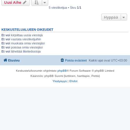
Uusi Aihe
5 viestiketjua • Sivu
1
/
1
Hyppää
KESKUSTELUALUEEN OIKEUDET
Et voi
kirjoittaa uusia viestejä
Et voi
vastata viestiketjuihin
Et voi
muokata omia viestejäsi
Et voi
poistaa omia viestejäsi
Et voi
lähettää liitetiedostoja
Etusivu
Poista evästeet
Kaikki ajat ovat
UTC+03:00
Keskustelufoorumin ohjelmisto
phpBB
® Forum Software © phpBB Limited
Käännös: phpBB Suomi (lurttinen, harritapio, Pettis)
Yksityisyys
|
Ehdot