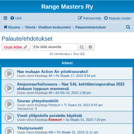
Range Masters Ry
UKK
Rekisteröidy
Kirjaudu sisään
E
Etusivu
Yleistä - Viralliset keskustelut
Palaute/ehdotukset
t
Palaute/ehdotukset
s
Etsi
Tarkennettu haku
Uusi Aihe
i
18 viestiketjua • Sivu
1
/
1
Aiheet
Hae mukaan Action Air pilottiseuraksi!
Uusin viesti Kirjoittaja
48
«
Pe Maalis 17, 2023 9:54 pm
Ampumaurheiluseura – Hae SAL kehittämisapurahaa 2022
elokuun loppuun mennessä
Uusin viesti Kirjoittaja
48
«
Ke Elo 10, 2022 1:08 pm
Seuran yhteyshenkilöt
Uusin viesti Kirjoittaja
Petrisch
«
Ti Touko 24, 2022 8:43 am
Vastaukset:
3
Viesti ylläpidolle poistettu käytöstä
Uusin viesti Kirjoittaja
KimmoV
«
Su Maalis 01, 2020 7:29 pm
Yksityisviestit
Uusin viesti Kirjoittaja
KM
«
Pe Maalis 01, 2019 11:11 am