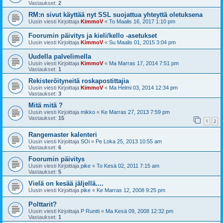
Vastaukset:
2
RM:n sivut käyttää nyt SSL suojattua yhteyttä oletuksena
Uusin viesti Kirjoittaja
KimmoV
«
To Maalis 16, 2017 1:10 pm
Foorumin päivitys ja kieli/kello -asetukset
Uusin viesti Kirjoittaja
KimmoV
«
Su Maalis 01, 2015 3:04 pm
Uudella palvelimella
Uusin viesti Kirjoittaja
KimmoV
«
Ma Marras 17, 2014 7:51 pm
Vastaukset:
1
Rekisteröityneitä roskapostittajia
Uusin viesti Kirjoittaja
KimmoV
«
Ma Helmi 03, 2014 12:34 pm
Vastaukset:
3
Mitä mitä ?
Uusin viesti Kirjoittaja
mikko
«
Ke Marras 27, 2013 7:59 pm
Vastaukset:
15
1
2
Rangemaster kalenteri
Uusin viesti Kirjoittaja
SOi
«
Pe Loka 25, 2013 10:55 am
Vastaukset:
6
Foorumin päivitys
Uusin viesti Kirjoittaja
pike
«
To Kesä 02, 2011 7:15 am
Vastaukset:
5
Vielä on kesää jäljellä....
Uusin viesti Kirjoittaja
pike
«
Ke Marras 12, 2008 9:25 pm
Polttarit?
Uusin viesti Kirjoittaja
P Runtti
«
Ma Kesä 09, 2008 12:32 pm
Vastaukset:
1