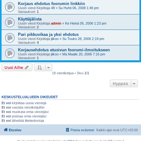
Korjaus ehdotus foorumin linkkiin
Uusin viesti Kirjoittaja
48
«
Su Huhti 06, 2008 1:46 pm
Vastaukset:
1
Käyttäjälista
Uusin viesti Kirjoittaja
admin
«
Ke Heinä 05, 2006 1:23 pm
Vastaukset:
2
Pari pikkuvikaa ja yksi ehdotus
Uusin viesti Kirjoittaja
jiikoo
«
Su Touko 28, 2006 2:19 pm
Vastaukset:
4
Korjausehdotus etusivun foorumi-ilmoitukseen
Uusin viesti Kirjoittaja
jiikoo
«
Ma Maalis 20, 2006 7:16 pm
Vastaukset:
1
Uusi Aihe
18 viestiketjua • Sivu
1
/
1
Hyppää
KESKUSTELUALUEEN OIKEUDET
Et voi
kirjoittaa uusia viestejä
Et voi
vastata viestiketjuihin
Et voi
muokata omia viestejäsi
Et voi
poistaa omia viestejäsi
Et voi
lähettää liitetiedostoja
Etusivu
Poista evästeet
Kaikki ajat ovat
UTC+03:00