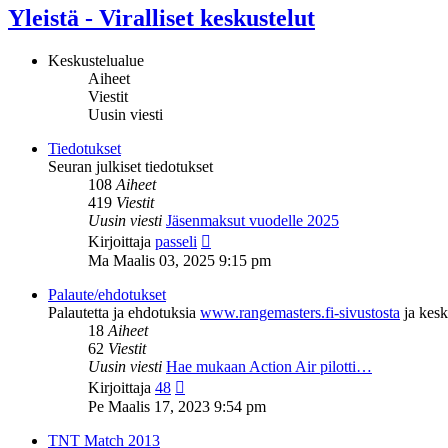
Yleistä - Viralliset keskustelut
Keskustelualue
Aiheet
Viestit
Uusin viesti
Tiedotukset
Seuran julkiset tiedotukset
108
Aiheet
419
Viestit
Uusin viesti
Jäsenmaksut vuodelle 2025
Näytä
Kirjoittaja
passeli
uusin
Ma Maalis 03, 2025 9:15 pm
viesti
Palaute/ehdotukset
Palautetta ja ehdotuksia
www.rangemasters.fi-sivustosta
ja kesk
18
Aiheet
62
Viestit
Uusin viesti
Hae mukaan Action Air pilotti…
Näytä
Kirjoittaja
48
uusin
Pe Maalis 17, 2023 9:54 pm
viesti
TNT Match 2013