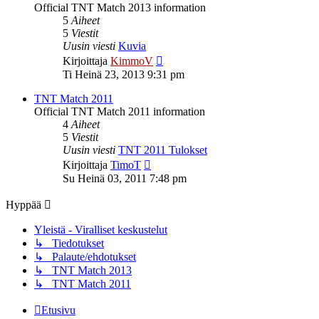
Official TNT Match 2013 information
5
Aiheet
5
Viestit
Uusin viesti
Kuvia
Näytä
Kirjoittaja
KimmoV
uusin
Ti Heinä 23, 2013 9:31 pm
viesti
TNT Match 2011
Official TNT Match 2011 information
4
Aiheet
5
Viestit
Uusin viesti
TNT 2011 Tulokset
Näytä
Kirjoittaja
TimoT
uusin
Su Heinä 03, 2011 7:48 pm
viesti
Hyppää
Yleistä - Viralliset keskustelut
↳ Tiedotukset
↳ Palaute/ehdotukset
↳ TNT Match 2013
↳ TNT Match 2011
Etusivu