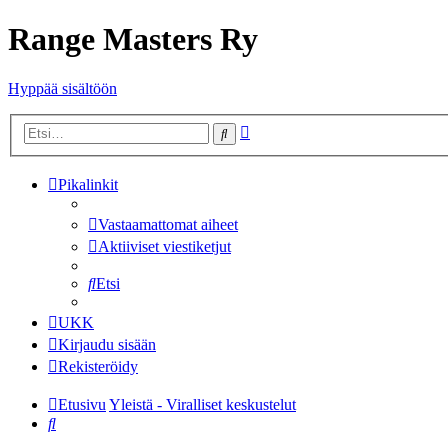
Range Masters Ry
Hyppää sisältöön
Tarkennettu
Etsi
haku
Pikalinkit
Vastaamattomat aiheet
Aktiiviset viestiketjut
Etsi
UKK
Kirjaudu sisään
Rekisteröidy
Etusivu
Yleistä - Viralliset keskustelut
Etsi