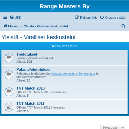
Range Masters Ry
UKK
Rekisteröidy
Kirjaudu sisään
E
Etusivu
Yleistä - Viralliset keskustelut
t
Yleistä - Viralliset keskustelut
s
Keskustelualue
i
Tiedotukset
Seuran julkiset tiedotukset
Aiheet:
108
Palaute/ehdotukset
Palautetta ja ehdotuksia
www.rangemasters.fi-sivustosta
ja
keskustelufoorumista
Aiheet:
18
TNT Match 2013
Official TNT Match 2013 information
Aiheet:
5
TNT Match 2011
Official TNT Match 2011 information
Aiheet:
4
Hyppää