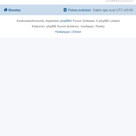
Etusivu
Poista evästeet
Kaikki ajat ovat
UTC+03:00
Keskustelufoorumin ohjelmisto
phpBB
® Forum Software © phpBB Limited
Käännös: phpBB Suomi (lurttinen, harritapio, Pettis)
Yksityisyys
|
Ehdot