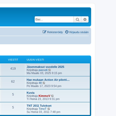
Etsi
Tarkennettu haku
Rekisteröidy
Kirjaudu sisään
VIESTIT
UUSIN VIESTI
U
Jäsenmaksut vuodelle 2025
V
419
u
N
Kirjoittaja
passeli
s
ä
Ma Maalis 03, 2025 9:15 pm
i
i
y
n
t
U
Hae mukaan Action Air pilotti…
V
62
e
v
ä
u
N
Kirjoittaja
48
i
u
s
ä
Pe Maalis 17, 2023 9:54 pm
i
s
e
u
i
y
s
s
n
t
U
Kuvia
V
5
e
t
i
t
v
ä
u
N
Kirjoittaja
KimmoV
i
n
i
u
s
ä
Ti Heinä 23, 2013 9:31 pm
i
v
s
e
u
i
i
y
i
s
s
n
t
U
TNT 2011 Tulokset
V
e
5
e
t
i
t
v
ä
t
u
N
Kirjoittaja
TimoT
s
i
n
i
u
s
ä
Su Heinä 03, 2011 7:48 pm
t
i
v
s
e
u
i
i
y