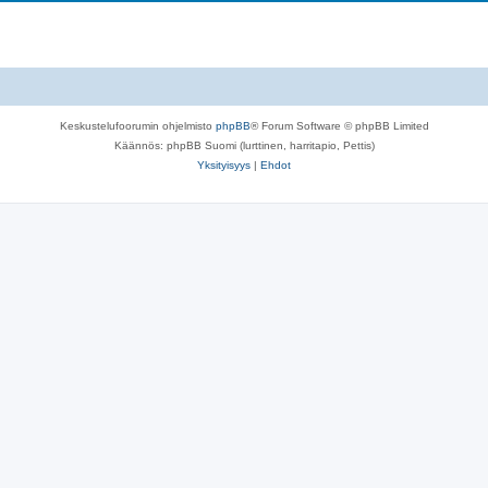
h
e
e
t
e
t
Keskustelufoorumin ohjelmisto
phpBB
® Forum Software © phpBB Limited
Käännös: phpBB Suomi (lurttinen, harritapio, Pettis)
Yksityisyys
|
Ehdot