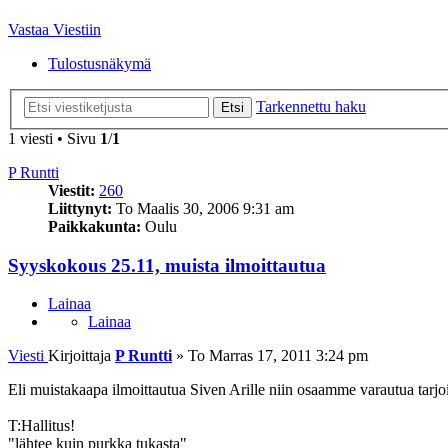
Vastaa Viestiin
Tulostusnäkymä
Tarkennettu haku
Etsi
1 viesti • Sivu
1
/
1
P Runtti
Viestit:
260
Liittynyt:
To Maalis 30, 2006 9:31 am
Paikkakunta:
Oulu
Syyskokous 25.11, muista ilmoittautua
Lainaa
Lainaa
Viesti
Kirjoittaja
P Runtti
»
To Marras 17, 2011 3:24 pm
Eli muistakaapa ilmoittautua Siven Arille niin osaamme varautua tarjo
T:Hallitus!
"lähtee kuin purkka tukasta"