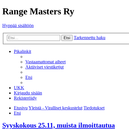
Range Masters Ry
Hyppää sisältöön
Tarkennettu haku
Etsi
Pikalinkit
Vastaamattomat aiheet
Aktiiviset viestiketjut
Etsi
UKK
Kirjaudu sisään
Rekisteröidy
Etusivu
Yleistä - Viralliset keskustelut
Tiedotukset
Etsi
Syyskokous 25.11, muista ilmoittautua