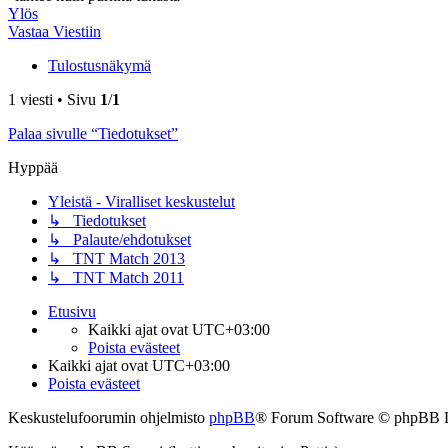
Ylös
Vastaa Viestiin
Tulostusnäkymä
1 viesti • Sivu
1
/
1
Palaa sivulle “Tiedotukset”
Hyppää
Yleistä - Viralliset keskustelut
↳ Tiedotukset
↳ Palaute/ehdotukset
↳ TNT Match 2013
↳ TNT Match 2011
Etusivu
Kaikki ajat ovat
UTC+03:00
Poista evästeet
Kaikki ajat ovat
UTC+03:00
Poista evästeet
Keskustelufoorumin ohjelmisto
phpBB
® Forum Software © phpBB 