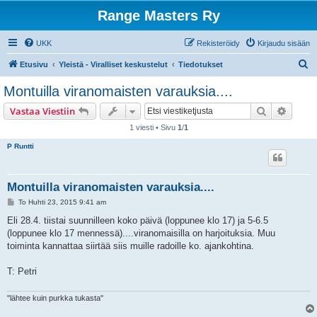
Range Masters Ry
UKK
Rekisteröidy
Kirjaudu sisään
E
Etusivu
Yleistä - Viralliset keskustelut
Tiedotukset
t
Montuilla viranomaisten varauksia....
s
Etsi
Tarken
Vastaa Viestiin
i
1 viesti • Sivu
1
/
1
P Runtti
Montuilla viranomaisten varauksia....
V
To Huhti 23, 2015 9:41 am
i
e
Eli 28.4. tiistai suunnilleen koko päivä (loppunee klo 17) ja 5-6.5
s
(loppunee klo 17 mennessä)....viranomaisilla on harjoituksia. Muu
t
i
toiminta kannattaa siirtää siis muille radoille ko. ajankohtina.
T: Petri
"lähtee kuin purkka tukasta"