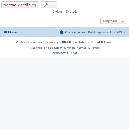
Vastaa Viestiin
1 viesti • Sivu
1
/
1
Hyppää
Etusivu
Poista evästeet
Kaikki ajat ovat
UTC+03:00
Keskustelufoorumin ohjelmisto
phpBB
® Forum Software © phpBB Limited
Käännös: phpBB Suomi (lurttinen, harritapio, Pettis)
Yksityisyys
|
Ehdot