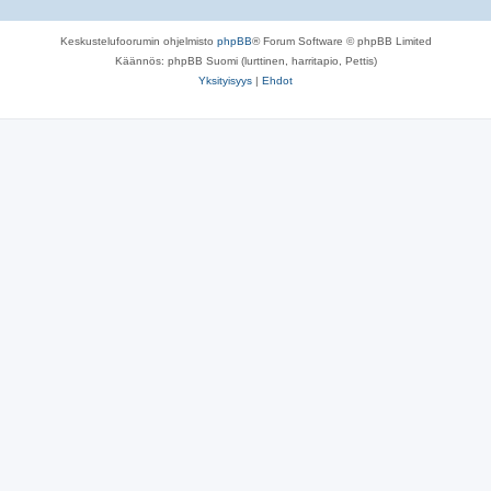
Keskustelufoorumin ohjelmisto
phpBB
® Forum Software © phpBB Limited
Käännös: phpBB Suomi (lurttinen, harritapio, Pettis)
Yksityisyys
|
Ehdot