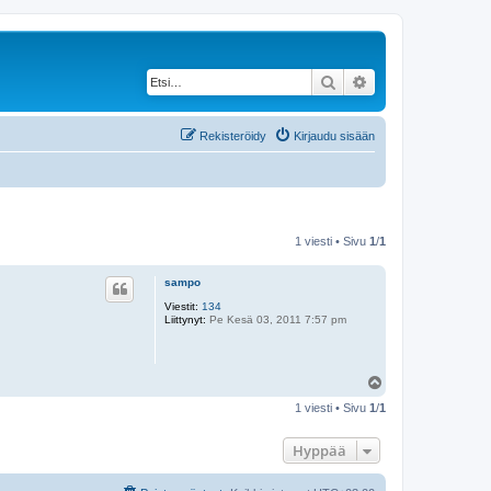
Etsi
Tarkennettu haku
Rekisteröidy
Kirjaudu sisään
1 viesti • Sivu
1
/
1
sampo
Viestit:
134
Liittynyt:
Pe Kesä 03, 2011 7:57 pm
Y
l
1 viesti • Sivu
1
/
1
ö
s
Hyppää