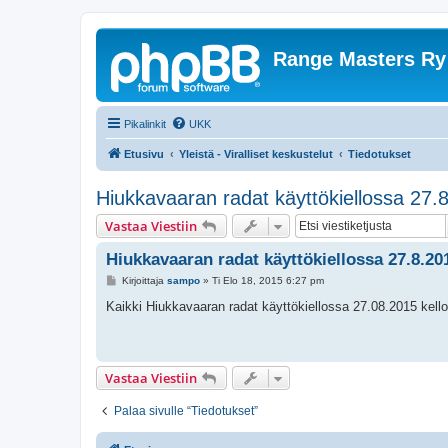
Range Masters Ry
Pikalinkit
UKK
Etusivu
Yleistä - Viralliset keskustelut
Tiedotukset
Hiukkavaaran radat käyttökiellossa 27.
Vastaa Viestiin
Hiukkavaaran radat käyttökiellossa 27.8.20
V
Kirjoittaja
sampo
»
Ti Elo 18, 2015 6:27 pm
i
e
Kaikki Hiukkavaaran radat käyttökiellossa 27.08.2015 kello 
s
t
i
Vastaa Viestiin
Palaa sivulle “Tiedotukset”