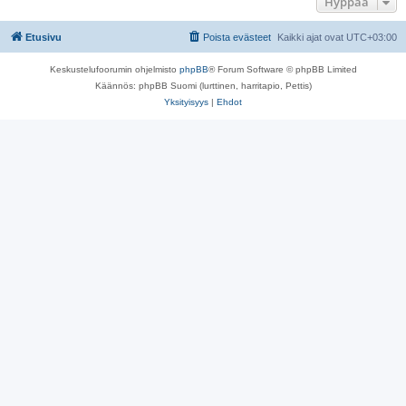
Hyppää
Etusivu
Poista evästeet
Kaikki ajat ovat
UTC+03:00
Keskustelufoorumin ohjelmisto
phpBB
® Forum Software © phpBB Limited
Käännös: phpBB Suomi (lurttinen, harritapio, Pettis)
Yksityisyys
|
Ehdot