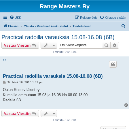
Range Masters Ry
UKK
Rekisteröidy
Kirjaudu sisään
E
Etusivu
Yleistä - Viralliset keskustelut
Tiedotukset
t
Practical radoilla varauksia 15.08-16.08 (6B)
s
Etsi
Tarken
Vastaa Viestiin
i
1 viesti • Sivu
1
/
1
sa
Practical radoilla varauksia 15.08-16.08 (6B)
V
Ti Heinä 19, 2016 1:42 pm
i
e
Oulun Reserviläiset ry
s
Kurssilla ammutaan 15.08 ja 16.08 klo 08.00-13.00
t
i
Radalla 6B
Vastaa Viestiin
1 viesti • Sivu
1
/
1